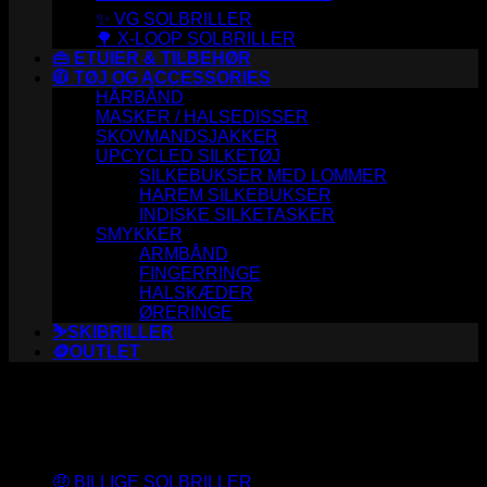
✨ VG SOLBRILLER
🌳 X-LOOP SOLBRILLER
👜 ETUIER & TILBEHØR
🧥 TØJ OG ACCESSORIES
HÅRBÅND
MASKER / HALSEDISSER
SKOVMANDSJAKKER
UPCYCLED SILKETØJ
SILKEBUKSER MED LOMMER
HAREM SILKEBUKSER
INDISKE SILKETASKER
SMYKKER
ARMBÅND
FINGERRINGE
HALSKÆDER
ØRERINGE
⛷️SKIBRILLER
🪙OUTLET
Varesortiment
🤑 BILLIGE SOLBRILLER