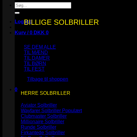
Søg
efter:
BILLIGE SOLBRILLER
Log ind
Kurv /
0
DKK
0
SE DEM ALLE
TIL MÆND
TIL DAMER
TIL BØRN
Ingen varer i kurven.
TIL FEST
Tilbage til shoppen
0
HERRE SOLBRILLER
Kurv
Aviator Solbriller
Wayfarer Solbriller
Clubmaster Solbriller
Millionaire Solbriller
Runde Solbriller
Ingen varer i kurven.
Firkantede Solbriller