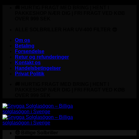
Fortsæt
🚚 HURTIG FRAGT MED BRING | HENT I
til
PAKKESHOP NÆR DIG | FRI FRAGT VED KØB
indhold
OVER 999 SEK
ALLE SOLBRILLER HAR UV-400 FILTER 😎
Om os
Betaling
Forsendelse
Retur og refunderinger
Kontakt os
Handelsbetingelser
Privat Politik
🚚 HURTIG FRAGT MED BRING | HENT I
PAKKESHOP NÆR DIG | FRI FRAGT VED KØB
OVER 999 SEK
🤑 Billige Solbriller