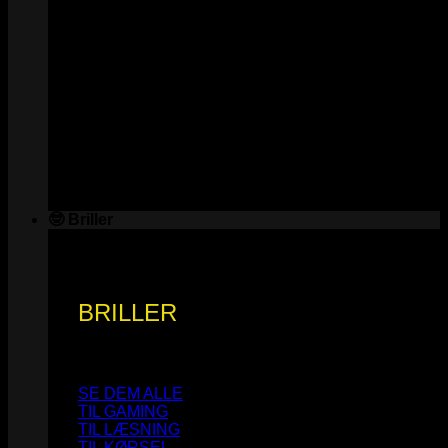
🤓 Briller
BRILLER
SE DEM ALLE
TIL GAMING
TIL LÆSNING
TIL KØRSEL