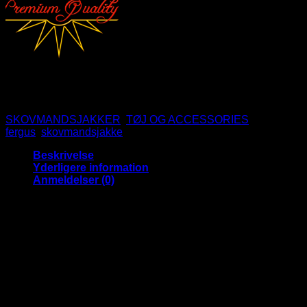
Denne vare er p.t. ikke på lager og er derfor ikke tilgængelig.
Varenummer (SKU):
0260
Kategorier:
SKOVMANDSJAKKER
,
TØJ OG ACCESSORIES
Tags:
fergus
,
skovmandsjakke
Beskrivelse
Yderligere information
Anmeldelser (0)
Dejlig blød, varm sort fleece skovmandsjakke med brune
striber, hvide tern og varm indvendigt for. Der er på denne
model en nydelig krave i fløjl der giver et ekstra nydeligt look.
Jakken har flotte detaljer såsom en knap for oven og en
beskyttet lynlås som gør at smuds ikke sætter sig i lynlåsen
lige så nemt.
Der er to brystlommer og to lommer til hænderne så du kan
varme fingrene i kulden.
Ærmerne har en knap ved håndledet så du kan rulle