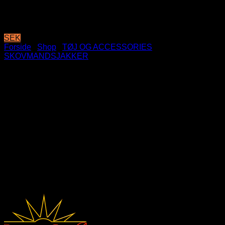
SEK
Forside
/
Shop
/
TØJ OG ACCESSORIES
/
SKOVMANDSJAKKER
Skovmandsjakke – Fergus
Med gemt lynlås
Lommer på brystet
Knapper ved håndled
Indvendigt tykt bamse for
Dejlig varm
Knap ved krave