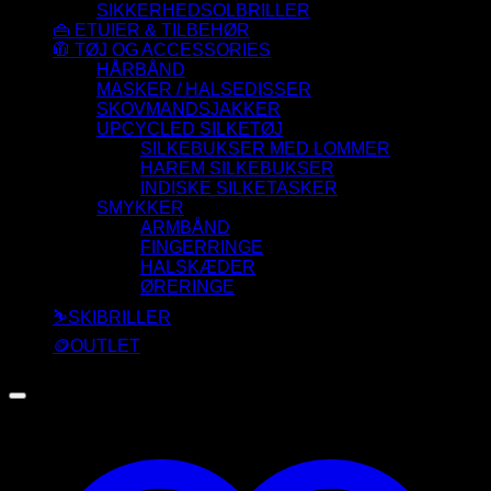
SIKKERHEDSOLBRILLER
👜 ETUIER & TILBEHØR
🧥 TØJ OG ACCESSORIES
HÅRBÅND
MASKER / HALSEDISSER
SKOVMANDSJAKKER
UPCYCLED SILKETØJ
SILKEBUKSER MED LOMMER
HAREM SILKEBUKSER
INDISKE SILKETASKER
SMYKKER
ARMBÅND
FINGERRINGE
HALSKÆDER
ØRERINGE
⛷️SKIBRILLER
🪙OUTLET