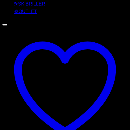
⛷️SKIBRILLER
🪙OUTLET