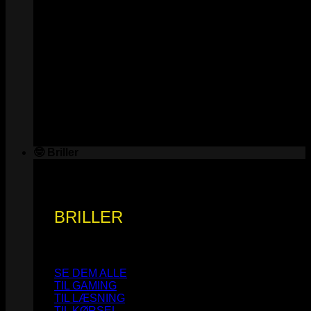
🤓 Briller
BRILLER
SE DEM ALLE
TIL GAMING
TIL LÆSNING
TIL KØRSEL