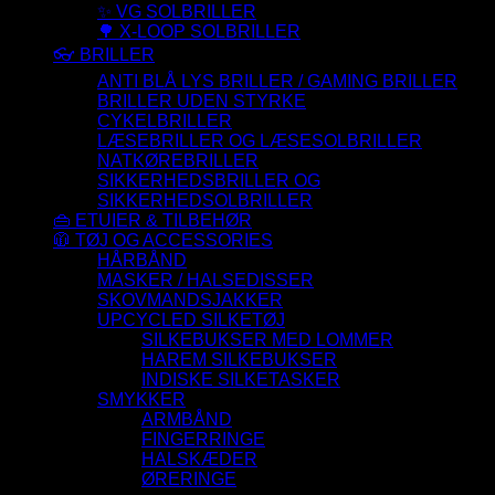
✨ VG SOLBRILLER
🌳 X-LOOP SOLBRILLER
👓 BRILLER
ANTI BLÅ LYS BRILLER / GAMING BRILLER
BRILLER UDEN STYRKE
CYKELBRILLER
LÆSEBRILLER OG LÆSESOLBRILLER
NATKØREBRILLER
SIKKERHEDSBRILLER OG
SIKKERHEDSOLBRILLER
👜 ETUIER & TILBEHØR
🧥 TØJ OG ACCESSORIES
HÅRBÅND
MASKER / HALSEDISSER
SKOVMANDSJAKKER
UPCYCLED SILKETØJ
SILKEBUKSER MED LOMMER
HAREM SILKEBUKSER
INDISKE SILKETASKER
SMYKKER
ARMBÅND
FINGERRINGE
HALSKÆDER
ØRERINGE