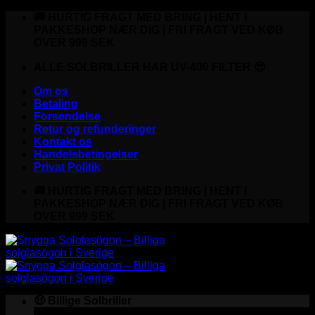
Fortsæt
🚚 HURTIG FRAGT MED BRING | HENT I
til
PAKKESHOP NÆR DIG | FRI FRAGT VED KØB
indhold
OVER 999 SEK
ALLE SOLBRILLER HAR UV-400 FILTER 😎
Om os
Betaling
Forsendelse
Retur og refunderinger
Kontakt os
Handelsbetingelser
Privat Politik
🚚 HURTIG FRAGT MED BRING | HENT I
PAKKESHOP NÆR DIG | FRI FRAGT VED KØB
OVER 999 SEK
🤑 Billige Solbriller