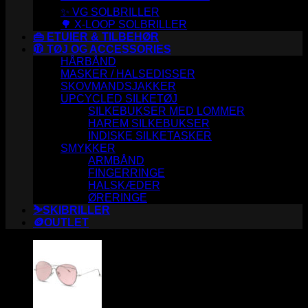
✨ VG SOLBRILLER
🌳 X-LOOP SOLBRILLER
👜 ETUIER & TILBEHØR
🧥 TØJ OG ACCESSORIES
HÅRBÅND
MASKER / HALSEDISSER
SKOVMANDSJAKKER
UPCYCLED SILKETØJ
SILKEBUKSER MED LOMMER
HAREM SILKEBUKSER
INDISKE SILKETASKER
SMYKKER
ARMBÅND
FINGERRINGE
HALSKÆDER
ØRERINGE
⛷️SKIBRILLER
🪙OUTLET