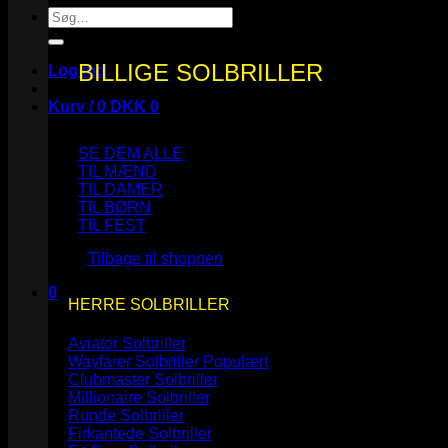
Søg
efter:
BILLIGE SOLBRILLER
Log ind
Kurv /
0
DKK
0
SE DEM ALLE
TIL MÆND
TIL DAMER
TIL BØRN
Ingen varer i kurven.
TIL FEST
Tilbage til shoppen
0
HERRE SOLBRILLER
Kurv
Aviator Solbriller
Wayfarer Solbriller
Clubmaster Solbriller
Millionaire Solbriller
Runde Solbriller
Ingen varer i kurven.
Firkantede Solbriller