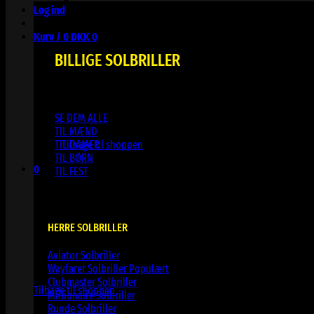
Log ind
Kurv /
0
DKK
0
BILLIGE SOLBRILLER
SE DEM ALLE
Ingen varer i kurven.
TIL MÆND
TIL DAMER
Tilbage til shoppen
TIL BØRN
0
TIL FEST
Kurv
HERRE SOLBRILLER
Aviator Solbriller
Ingen varer i kurven.
Wayfarer Solbriller
Clubmaster Solbriller
Tilbage til shoppen
Millionaire Solbriller
Runde Solbriller