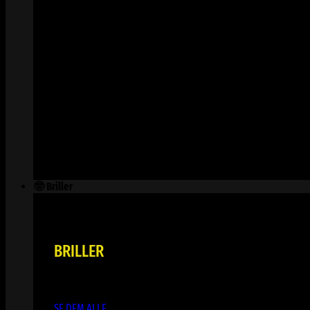
🤓 Briller
BRILLER
SE DEM ALLE