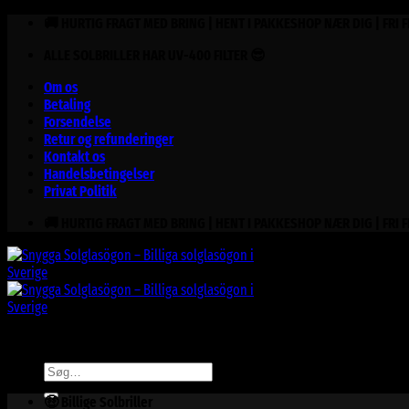
Fortsæt
🚚 HURTIG FRAGT MED BRING | HENT I PAKKESHOP NÆR DIG | FRI 
til
ALLE SOLBRILLER HAR UV-400 FILTER 😎
indhold
Om os
Betaling
Forsendelse
Retur og refunderinger
Kontakt os
Handelsbetingelser
Privat Politik
🚚 HURTIG FRAGT MED BRING | HENT I PAKKESHOP NÆR DIG | FRI 
Søg
efter:
🤑 Billige Solbriller