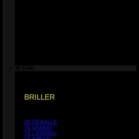
🤓 Briller
BRILLER
SE DEM ALLE
TIL GAMING
TIL LÆSNING
TIL KØRSEL