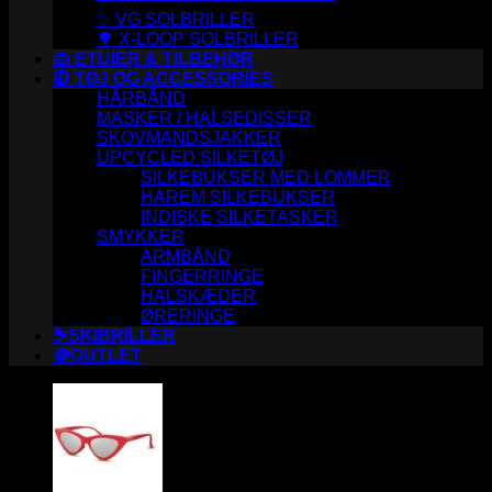
✨ VG SOLBRILLER
🌳 X-LOOP SOLBRILLER
👜 ETUIER & TILBEHØR
🧥 TØJ OG ACCESSORIES
HÅRBÅND
MASKER / HALSEDISSER
SKOVMANDSJAKKER
UPCYCLED SILKETØJ
SILKEBUKSER MED LOMMER
HAREM SILKEBUKSER
INDISKE SILKETASKER
SMYKKER
ARMBÅND
FINGERRINGE
HALSKÆDER
ØRERINGE
⛷️SKIBRILLER
🪙OUTLET