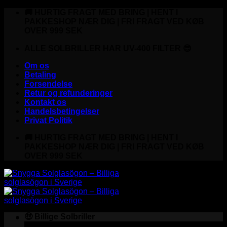
Fortsæt
🚚 HURTIG FRAGT MED BRING | HENT I
til
PAKKESHOP NÆR DIG | FRI FRAGT VED KØB
indhold
OVER 999 SEK
ALLE SOLBRILLER HAR UV-400 FILTER 😎
Om os
Betaling
Forsendelse
Retur og refunderinger
Kontakt os
Handelsbetingelser
Privat Politik
🚚 HURTIG FRAGT MED BRING | HENT I
PAKKESHOP NÆR DIG | FRI FRAGT VED KØB
OVER 999 SEK
🤑 Billige Solbriller