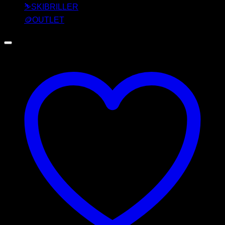
⛷️SKIBRILLER
🪙OUTLET