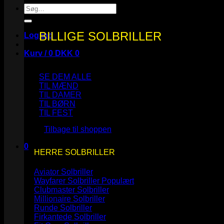
Søg
efter:
BILLIGE SOLBRILLER
Log ind
Kurv /
0
DKK
0
SE DEM ALLE
TIL MÆND
TIL DAMER
TIL BØRN
Ingen varer i kurven.
TIL FEST
Tilbage til shoppen
0
HERRE SOLBRILLER
Kurv
Aviator Solbriller
Wayfarer Solbriller
Clubmaster Solbriller
Millionaire Solbriller
Runde Solbriller
Ingen varer i kurven.
Firkantede Solbriller