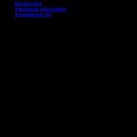
antal
Beskrivelse
Yderligere information
Anmeldelser (0)
Elegante runde solbriller med flotte
lyserøde spejlglas
Skønne runde solbriller med lyserøde spejlglas udført i et flot
og detaljeret guldfarvet metalstel.
Bredde: 13,9 cm.
Højde: 4,9 cm.
Arm længde: 13,5 cm.
Materiale: Metal
UV400 beskyttelse
CE godkendte
Vægt
0.049 kg
Anmeldelser
Der er endnu ikke nogle anmeldelser.