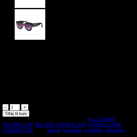
69
DKK
Runde Solbriller med lyserøde spejlglas
Til damer
Guldfarvet metal stel
CE Godkendte
UV400 Beskyttelse
På lager
Runde
beauty
Tilføj til kurv
solbriller
Varenummer (SKU):
S2235
Kategorier:
ALLE DAME
-
SOLBRILLER
,
BILLIGE SOLBRILLER
,
RUNDE DAME
Lyserøde
SOLBRILLER
Tags:
damer
,
lyserøde
,
solbriller
,
spejlglas
spejlglas