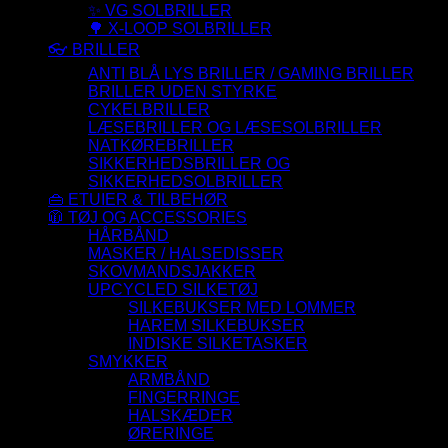
✨ VG SOLBRILLER
🌳 X-LOOP SOLBRILLER
👓 BRILLER
ANTI BLÅ LYS BRILLER / GAMING BRILLER
BRILLER UDEN STYRKE
CYKELBRILLER
LÆSEBRILLER OG LÆSESOLBRILLER
NATKØREBRILLER
SIKKERHEDSBRILLER OG
SIKKERHEDSOLBRILLER
👜 ETUIER & TILBEHØR
🧥 TØJ OG ACCESSORIES
HÅRBÅND
MASKER / HALSEDISSER
SKOVMANDSJAKKER
UPCYCLED SILKETØJ
SILKEBUKSER MED LOMMER
HAREM SILKEBUKSER
INDISKE SILKETASKER
SMYKKER
ARMBÅND
FINGERRINGE
HALSKÆDER
ØRERINGE