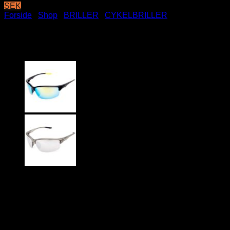
SEK
Forside
/
Shop
/
BRILLER
/
CYKELBRILLER
Rider solbriller – Grøn
69
DKK
Rider solbriller med spejlglas i blandt andet grøn
Seje solbriller til den friske type.