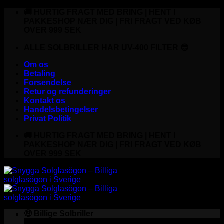
Fortsæt
🚚 HURTIG FRAGT MED BRING | HENT I
til
PAKKESHOP NÆR DIG | FRI FRAGT VED KØB
indhold
OVER 999 SEK
ALLE SOLBRILLER HAR UV-400 FILTER 😎
Om os
Betaling
Forsendelse
Retur og refunderinger
Kontakt os
Handelsbetingelser
Privat Politik
🚚 HURTIG FRAGT MED BRING | HENT I
PAKKESHOP NÆR DIG | FRI FRAGT VED KØB
OVER 999 SEK
🤑 Billige Solbriller