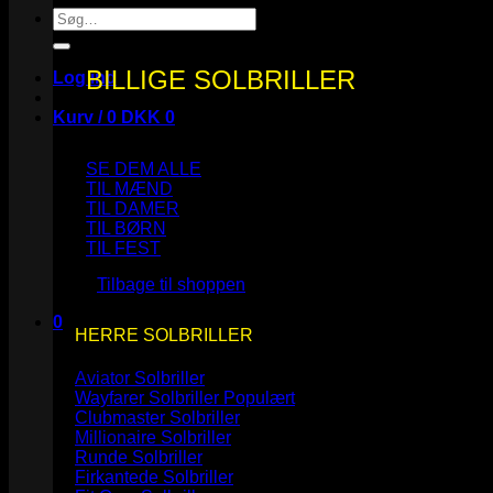
Søg
efter:
BILLIGE SOLBRILLER
Log ind
Kurv /
0
DKK
0
SE DEM ALLE
TIL MÆND
TIL DAMER
TIL BØRN
Ingen varer i kurven.
TIL FEST
Tilbage til shoppen
0
HERRE SOLBRILLER
Kurv
Aviator Solbriller
Wayfarer Solbriller
Clubmaster Solbriller
Millionaire Solbriller
Runde Solbriller
Ingen varer i kurven.
Firkantede Solbriller