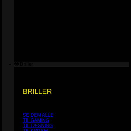
🤓 Briller
BRILLER
SE DEM ALLE
TIL GAMING
TIL LÆSNING
TIL KØRSEL