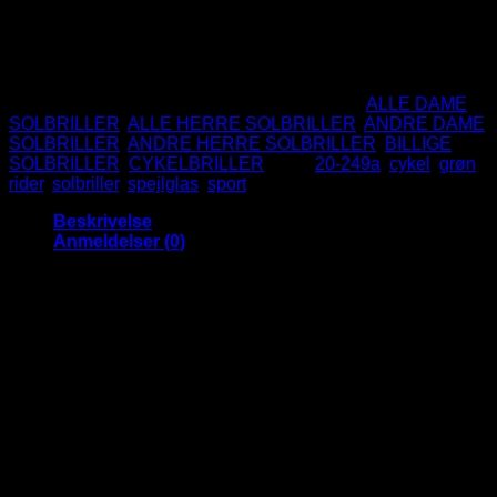
UV400 Beskyttelse.
CE Godkendte.
Ikke på lager
Varenummer (SKU):
20-249A-GN
Kategorier:
ALLE DAME
SOLBRILLER
,
ALLE HERRE SOLBRILLER
,
ANDRE DAME
SOLBRILLER
,
ANDRE HERRE SOLBRILLER
,
BILLIGE
SOLBRILLER
,
CYKELBRILLER
Tags:
20-249a
,
cykel
,
grøn
,
rider
,
solbriller
,
spejlglas
,
sport
Beskrivelse
Anmeldelser (0)
Rider solbriller, sort stel og med flotte
blågrønne spejlglas samt grønne detaljer
Rigtig fede sports solbriller med fede blå/grønne/multifarvede
spejlglas, sort stel og grønne detaljer.
En lækker solbrille der har et sporty look. Super fede til kajak,
løb, surf, cykel,. motorcykel og mange andre aktive aktiviteter.
Disse lækre solbriller har en god form der er passer rigtig
godt til den aktive type.