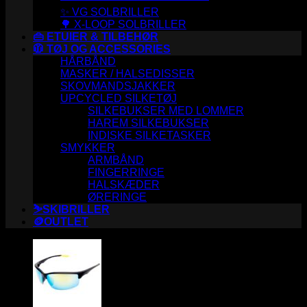
✨ VG SOLBRILLER
🌳 X-LOOP SOLBRILLER
👜 ETUIER & TILBEHØR
🧥 TØJ OG ACCESSORIES
HÅRBÅND
MASKER / HALSEDISSER
SKOVMANDSJAKKER
UPCYCLED SILKETØJ
SILKEBUKSER MED LOMMER
HAREM SILKEBUKSER
INDISKE SILKETASKER
SMYKKER
ARMBÅND
FINGERRINGE
HALSKÆDER
ØRERINGE
⛷️SKIBRILLER
🪙OUTLET