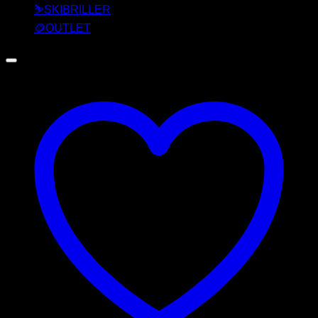
⛷️SKIBRILLER
🪙OUTLET