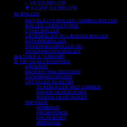
✨ VG SOLBRILLER
🌳 X-LOOP SOLBRILLER
👓 BRILLER
ANTI BLÅ LYS BRILLER / GAMING BRILLER
BRILLER UDEN STYRKE
CYKELBRILLER
LÆSEBRILLER OG LÆSESOLBRILLER
NATKØREBRILLER
SIKKERHEDSBRILLER OG
SIKKERHEDSOLBRILLER
👜 ETUIER & TILBEHØR
🧥 TØJ OG ACCESSORIES
HÅRBÅND
MASKER / HALSEDISSER
SKOVMANDSJAKKER
UPCYCLED SILKETØJ
SILKEBUKSER MED LOMMER
HAREM SILKEBUKSER
INDISKE SILKETASKER
SMYKKER
ARMBÅND
FINGERRINGE
HALSKÆDER
ØRERINGE