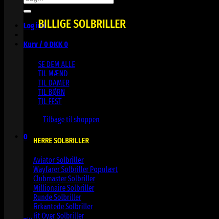
efter:
BILLIGE SOLBRILLER
Log ind
Kurv /
0
DKK
0
SE DEM ALLE
TIL MÆND
TIL DAMER
TIL BØRN
TIL FEST
Ingen varer i kurven.
Tilbage til shoppen
0
HERRE SOLBRILLER
Kurv
Aviator Solbriller
Wayfarer Solbriller
Clubmaster Solbriller
Millionaire Solbriller
Runde Solbriller
Ingen varer i kurven.
Firkantede Solbriller
Fit Over Solbriller