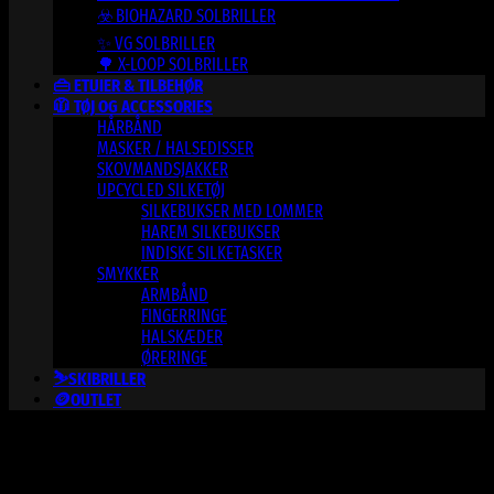
☣️ BIOHAZARD SOLBRILLER
✨ VG SOLBRILLER
🌳 X-LOOP SOLBRILLER
👜 ETUIER & TILBEHØR
🧥 TØJ OG ACCESSORIES
HÅRBÅND
MASKER / HALSEDISSER
SKOVMANDSJAKKER
UPCYCLED SILKETØJ
SILKEBUKSER MED LOMMER
HAREM SILKEBUKSER
INDISKE SILKETASKER
SMYKKER
ARMBÅND
FINGERRINGE
HALSKÆDER
ØRERINGE
⛷️SKIBRILLER
🪙OUTLET