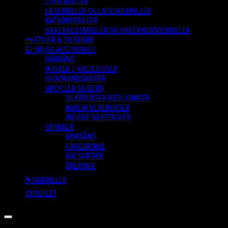
CYKELBRILLER
LÆSEBRILLER OG LÆSESOLBRILLER
NATKØREBRILLER
SIKKERHEDSBRILLER OG SIKKERHEDSOLBRILLER
👜 ETUIER & TILBEHØR
🧥 TØJ OG ACCESSORIES
HÅRBÅND
MASKER / HALSEDISSER
SKOVMANDSJAKKER
UPCYCLED SILKETØJ
SILKEBUKSER MED LOMMER
HAREM SILKEBUKSER
INDISKE SILKETASKER
SMYKKER
ARMBÅND
FINGERRINGE
HALSKÆDER
ØRERINGE
⛷️SKIBRILLER
🪙OUTLET