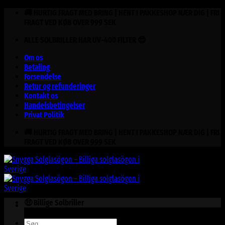
Fortsæt
🚚 HURTIG FRAGT MED BRING | HENT I PAKKESHOP NÆR DIG | FRI
til
FRAGT VED KØB OVER 999 SEK
indhold
ALLE SOLBRILLER HAR UV-400 FILTER 😎
Om os
Betaling
Forsendelse
Retur og refunderinger
Kontakt os
Handelsbetingelser
Privat Politik
🚚 HURTIG FRAGT MED BRING | HENT I PAKKESHOP NÆR DIG | FRI
FRAGT VED KØB OVER 999 SEK
🤑 Billige Solbriller
Søg