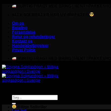
Fortsæt
HURTIG FRAGT MED BRING | HENT I PAKKESHO
til
ALLE SOLBRILLER HAR UV-400 FILTER
indhold
Om os
Betaling
Forsendelse
Retur og refunderinger
Kontakt os
Handelsbetingelser
Privat Politik
HURTIG FRAGT MED BRING | HENT I PAKKESHO
Søg
efter:
Billige Solbriller
Log ind