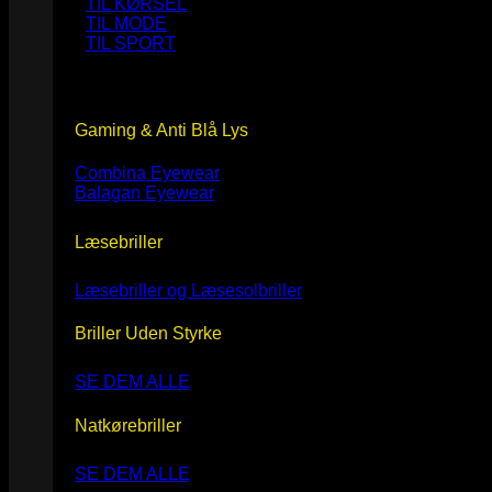
TIL KØRSEL
TIL MODE
TIL SPORT
Gaming & Anti Blå Lys
Combina Eyewear
Balagan Eyewear
Læsebriller
Læsebriller og Læsesolbriller
Briller Uden Styrke
SE DEM ALLE
Natkørebriller
SE DEM ALLE