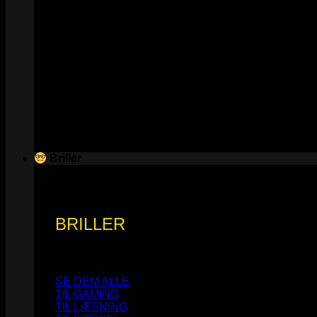
Briller
BRILLER
SE DEM ALLE
TIL GAMING
TIL LÆSNING