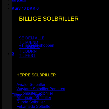
Kurv /
0
DKK
0
BILLIGE SOLBRILLER
Ingen varer i kurven.
SE DEM ALLE
TIL MÆND
Tilbage til shoppen
TIL DAMER
TIL BØRN
0
TIL FEST
Kurv
HERRE SOLBRILLER
Aviator Solbriller
Ingen varer i kurven.
Wayfarer Solbriller
Clubmaster Solbriller
Tilbage til shoppen
Millionaire Solbriller
Runde Solbriller
Firkantede Solbriller