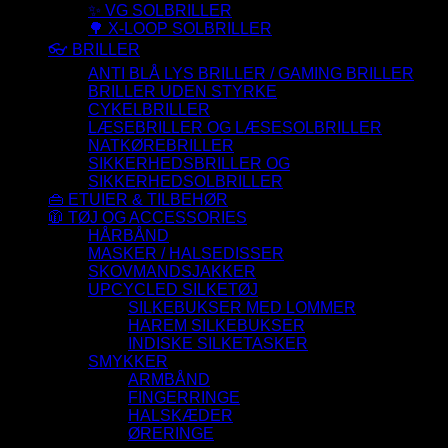
✨ VG SOLBRILLER
🌳 X-LOOP SOLBRILLER
👓 BRILLER
ANTI BLÅ LYS BRILLER / GAMING BRILLER
BRILLER UDEN STYRKE
CYKELBRILLER
LÆSEBRILLER OG LÆSESOLBRILLER
NATKØREBRILLER
SIKKERHEDSBRILLER OG
SIKKERHEDSOLBRILLER
👜 ETUIER & TILBEHØR
🧥 TØJ OG ACCESSORIES
HÅRBÅND
MASKER / HALSEDISSER
SKOVMANDSJAKKER
UPCYCLED SILKETØJ
SILKEBUKSER MED LOMMER
HAREM SILKEBUKSER
INDISKE SILKETASKER
SMYKKER
ARMBÅND
FINGERRINGE
HALSKÆDER
ØRERINGE