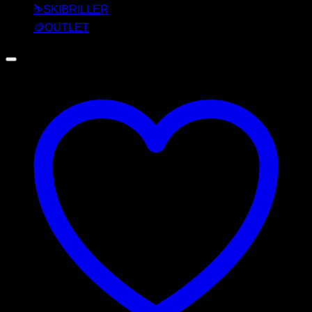
⛷️SKIBRILLER
🪙OUTLET