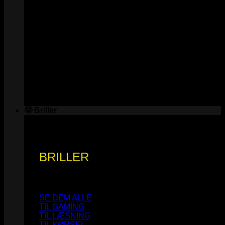
🤓 Briller
BRILLER
SE DEM ALLE
TIL GAMING
TIL LÆSNING
TIL KØRSEL