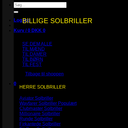
Søg
efter:
BILLIGE SOLBRILLER
Log ind
Kurv /
0
DKK
0
SE DEM ALLE
TIL MÆND
TIL DAMER
TIL BØRN
Ingen varer i kurven.
TIL FEST
Tilbage til shoppen
0
HERRE SOLBRILLER
Kurv
Aviator Solbriller
Wayfarer Solbriller
Clubmaster Solbriller
Millionaire Solbriller
Runde Solbriller
Ingen varer i kurven.
Firkantede Solbriller