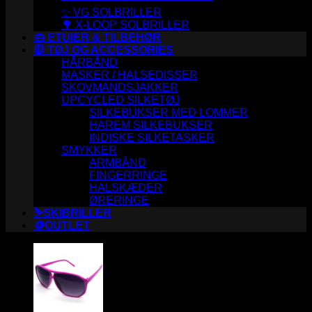
✨ VG SOLBRILLER
🌳 X-LOOP SOLBRILLER
👜 ETUIER & TILBEHØR
🧥 TØJ OG ACCESSORIES
HÅRBÅND
MASKER / HALSEDISSER
SKOVMANDSJAKKER
UPCYCLED SILKETØJ
SILKEBUKSER MED LOMMER
HAREM SILKEBUKSER
INDISKE SILKETASKER
SMYKKER
ARMBÅND
FINGERRINGE
HALSKÆDER
ØRERINGE
⛷️SKIBRILLER
🪙OUTLET