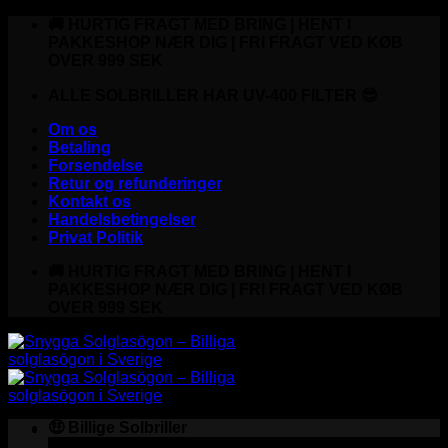
Fortsæt
🚚 HURTIG FRAGT MED BRING | HENT I
til
PAKKESHOP NÆR DIG | FRI FRAGT VED KØB
indhold
OVER 999 SEK
ALLE SOLBRILLER HAR UV-400 FILTER 😎
Om os
Betaling
Forsendelse
Retur og refunderinger
Kontakt os
Handelsbetingelser
Privat Politik
🚚 HURTIG FRAGT MED BRING | HENT I
PAKKESHOP NÆR DIG | FRI FRAGT VED KØB
OVER 999 SEK
🤑 Billige Solbriller