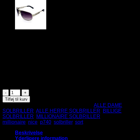
69
DKK
Lækker sort millionaire solbrille
Plast
UV400 beskyttelse
CE Godkendte
På lager
Nice
Millionaire
Tilføj til kurv
Solbrille
Varenummer (SKU):
P740BK
Kategorier:
ALLE DAME
-
SOLBRILLER
,
ALLE HERRE SOLBRILLER
,
BILLIGE
Sort
SOLBRILLER
,
MILLIONAIRE SOLBRILLER
Tags:
antal
millionaire
,
nice
,
p740
,
solbriller
,
sort
Beskrivelse
Yderligere information