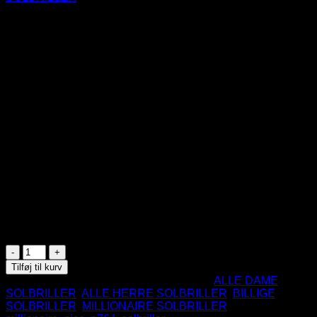
Nice Millionaire Solbrille –
Rød
69
DKK
Lækker rød millionaire solbrille
Plast
UV400 beskyttelse
CE Godkendte
På lager
Nice
Millionaire
Tilføj til kurv
Solbrille
Varenummer (SKU):
P764RD
Kategorier:
ALLE DAME
-
SOLBRILLER
,
ALLE HERRE SOLBRILLER
,
BILLIGE
Rød
SOLBRILLER
,
MILLIONAIRE SOLBRILLER
Tags:
antal