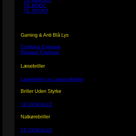
TIL KØRSEL
TIL MODE
TIL SPORT
Gaming & Anti Blå Lys
Combina Eyewear
Balagan Eyewear
Læsebriller
Læsebriller og Læsesolbriller
Briller Uden Styrke
SE DEM ALLE
Natkørebriller
SE DEM ALLE