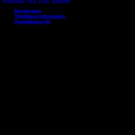
millionaire
,
nice
,
p764
,
solbriller
Beskrivelse
Yderligere information
Anmeldelser (0)
Fed rød millionaire solbrille
Flot solbrille til mænd og kvinder
Materiale: plast
UV400 beskyttelse
CE godkendte
Vægt
0.047 kg
Anmeldelser
Der er endnu ikke nogle anmeldelser.
Kun kunder, der er logget ind og har købt denne vare, kan
skrive en anmeldelse.