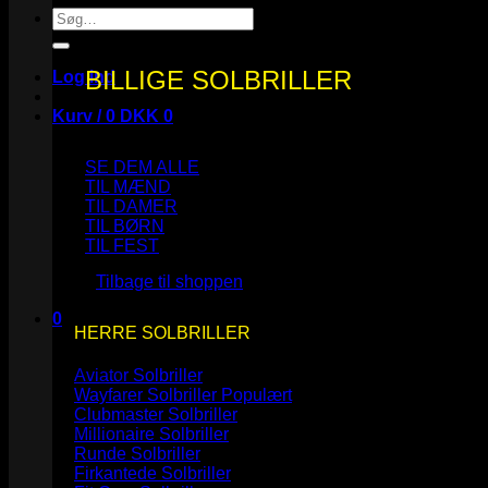
Søg
efter:
BILLIGE SOLBRILLER
Log ind
Kurv /
0
DKK
0
SE DEM ALLE
TIL MÆND
TIL DAMER
TIL BØRN
Ingen varer i kurven.
TIL FEST
Tilbage til shoppen
0
HERRE SOLBRILLER
Kurv
Aviator Solbriller
Wayfarer Solbriller
Clubmaster Solbriller
Millionaire Solbriller
Runde Solbriller
Ingen varer i kurven.
Firkantede Solbriller