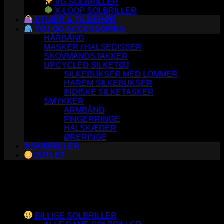
VG SOLBRILLER
X-LOOP SOLBRILLER
ETUIER & TILBEHØR
TØJ OG ACCESSORIES
HÅRBÅND
MASKER / HALSEDISSER
SKOVMANDSJAKKER
UPCYCLED SILKETØJ
SILKEBUKSER MED LOMMER
HAREM SILKEBUKSER
INDISKE SILKETASKER
SMYKKER
ARMBÅND
FINGERRINGE
HALSKÆDER
ØRERINGE
⛷️SKIBRILLER
OUTLET
Varesortiment
BILLIGE SOLBRILLER