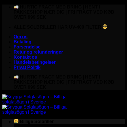
Fortsæt
HURTIG FRAGT MED BRING | HENT I
til
PAKKESHOP NÆR DIG | FRI FRAGT VED KØB
indhold
OVER 999 SEK
ALLE SOLBRILLER HAR UV-400 FILTER
Om os
Betaling
Forsendelse
Retur og refunderinger
Kontakt os
Handelsbetingelser
Privat Politik
HURTIG FRAGT MED BRING | HENT I
PAKKESHOP NÆR DIG | FRI FRAGT VED KØB
OVER 999 SEK
Billige Solbriller