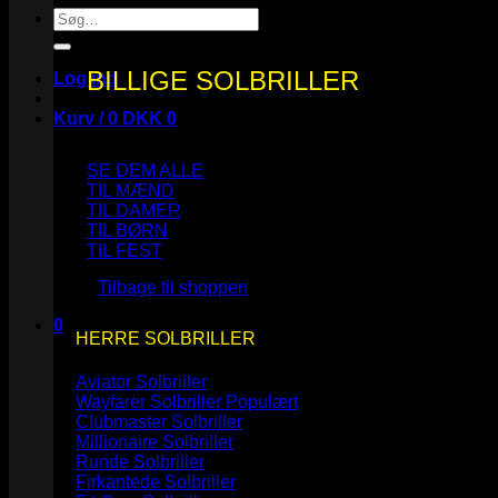
Søg
efter:
BILLIGE SOLBRILLER
Log ind
Kurv /
0
DKK
0
SE DEM ALLE
TIL MÆND
TIL DAMER
TIL BØRN
Ingen varer i kurven.
TIL FEST
Tilbage til shoppen
0
HERRE SOLBRILLER
Kurv
Aviator Solbriller
Wayfarer Solbriller
Clubmaster Solbriller
Millionaire Solbriller
Runde Solbriller
Ingen varer i kurven.
Firkantede Solbriller