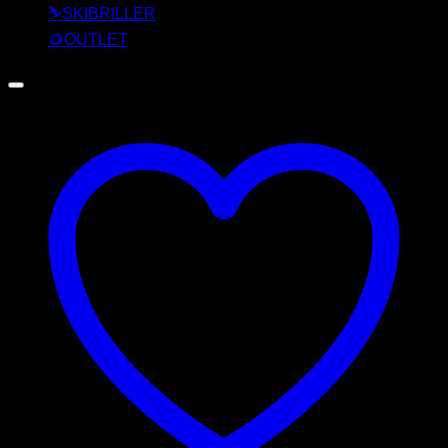
⛷️SKIBRILLER
🪙OUTLET