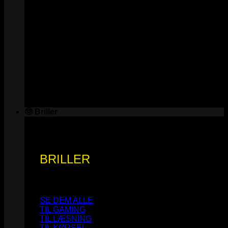
🤓 Briller
BRILLER
SE DEM ALLE
TIL GAMING
TIL LÆSNING
TIL KØRSEL