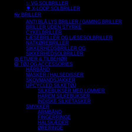
✨ VG SOLBRILLER
🌳 X-LOOP SOLBRILLER
👓 BRILLER
ANTI BLÅ LYS BRILLER / GAMING BRILLER
BRILLER UDEN STYRKE
CYKELBRILLER
LÆSEBRILLER OG LÆSESOLBRILLER
NATKØREBRILLER
SIKKERHEDSBRILLER OG
SIKKERHEDSOLBRILLER
👜 ETUIER & TILBEHØR
🧥 TØJ OG ACCESSORIES
HÅRBÅND
MASKER / HALSEDISSER
SKOVMANDSJAKKER
UPCYCLED SILKETØJ
SILKEBUKSER MED LOMMER
HAREM SILKEBUKSER
INDISKE SILKETASKER
SMYKKER
ARMBÅND
FINGERRINGE
HALSKÆDER
ØRERINGE