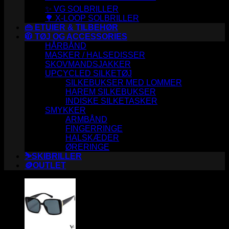
✨ VG SOLBRILLER
🌳 X-LOOP SOLBRILLER
👜 ETUIER & TILBEHØR
🧥 TØJ OG ACCESSORIES
HÅRBÅND
MASKER / HALSEDISSER
SKOVMANDSJAKKER
UPCYCLED SILKETØJ
SILKEBUKSER MED LOMMER
HAREM SILKEBUKSER
INDISKE SILKETASKER
SMYKKER
ARMBÅND
FINGERRINGE
HALSKÆDER
ØRERINGE
⛷️SKIBRILLER
🪙OUTLET