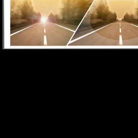
Vægt
0.049 kg
Anmeldelser
Der er endnu ikke nogle anmeldelser.
Kun kunder, der er logget ind og har købt denne vare, kan
skrive en anmeldelse.