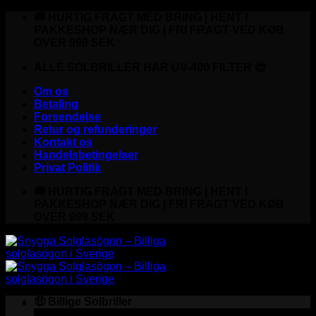
Fortsæt
🚚 HURTIG FRAGT MED BRING | HENT I
til
PAKKESHOP NÆR DIG | FRI FRAGT VED KØB
indhold
OVER 999 SEK
ALLE SOLBRILLER HAR UV-400 FILTER 😎
Om os
Betaling
Forsendelse
Retur og refunderinger
Kontakt os
Handelsbetingelser
Privat Politik
🚚 HURTIG FRAGT MED BRING | HENT I
PAKKESHOP NÆR DIG | FRI FRAGT VED KØB
OVER 999 SEK
🤑 Billige Solbriller