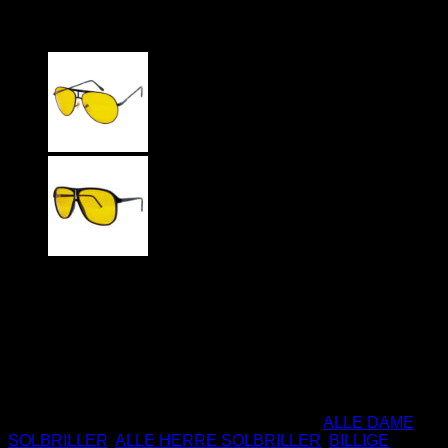
Antonio
99
DKK
Reducerer blænding
Optimerer sigtbarhed ved aftenkørsel
UV Beskyttelse
Ikke på lager
Varenummer (SKU):
JB-427-526
Kategorier:
ALLE DAME
SOLBRILLER
,
ALLE HERRE SOLBRILLER
,
BILLIGE