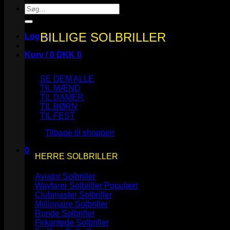
Søg
efter:
BILLIGE SOLBRILLER
Log ind
Kurv /
0
DKK
0
SE DEM ALLE
TIL MÆND
TIL DAMER
TIL BØRN
Ingen varer i kurven.
TIL FEST
Tilbage til shoppen
0
HERRE SOLBRILLER
Kurv
Aviator Solbriller
Wayfarer Solbriller
Clubmaster Solbriller
Millionaire Solbriller
Runde Solbriller
Ingen varer i kurven.
Firkantede Solbriller