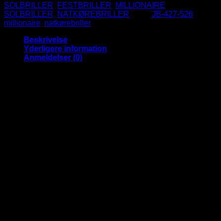
SOLBRILLER
,
FESTBRILLER
,
MILLIONAIRE
SOLBRILLER
,
NATKØREBRILLER
Tags:
JB-427-526
,
millionaire
,
natkørebriller
Beskrivelse
Yderligere information
Anmeldelser (0)
Fede Millionaire Natkørebriller der
optimerer dit syn ved nattekørsel
Disse sorte miillionaire natkørebriller har gule glas som
nedsætter blænding fra gadelys og billygter.
Du vil opleve at kunne se bedre når du kører bil om aftenen
og er rigtig gode til folk som synes det er ubehageligt at køre,
når det er mørkt pga. blænding og nedsat sigtbarhed.
Natkørebrillerne er også gode i f.eks snevejr da de tager
skæret fra den hvide sne.
Brillerne kan også bruges om dagen for at få lidt mere lys. De
kan selvfølgelig også bruges til fest og udklædning.
Stanglængde: 13.7cm.
Indvendig bredde: 13cm.
Højde: 5.5cm.