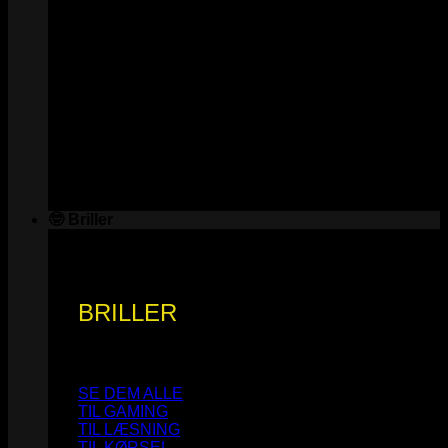
🤓 Briller
BRILLER
SE DEM ALLE
TIL GAMING
TIL LÆSNING
TIL KØRSEL