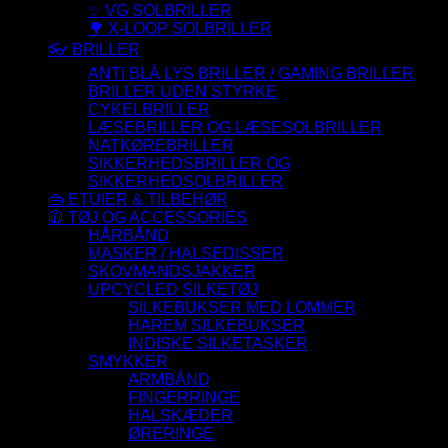
✨ VG SOLBRILLER
🌳 X-LOOP SOLBRILLER
👓 BRILLER
ANTI BLÅ LYS BRILLER / GAMING BRILLER
BRILLER UDEN STYRKE
CYKELBRILLER
LÆSEBRILLER OG LÆSESOLBRILLER
NATKØREBRILLER
SIKKERHEDSBRILLER OG
SIKKERHEDSOLBRILLER
👜 ETUIER & TILBEHØR
🧥 TØJ OG ACCESSORIES
HÅRBÅND
MASKER / HALSEDISSER
SKOVMANDSJAKKER
UPCYCLED SILKETØJ
SILKEBUKSER MED LOMMER
HAREM SILKEBUKSER
INDISKE SILKETASKER
SMYKKER
ARMBÅND
FINGERRINGE
HALSKÆDER
ØRERINGE