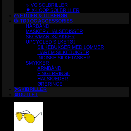
✨ VG SOLBRILLER
🌳 X-LOOP SOLBRILLER
👜 ETUIER & TILBEHØR
🧥 TØJ OG ACCESSORIES
HÅRBÅND
MASKER / HALSEDISSER
SKOVMANDSJAKKER
UPCYCLED SILKETØJ
SILKEBUKSER MED LOMMER
HAREM SILKEBUKSER
INDISKE SILKETASKER
SMYKKER
ARMBÅND
FINGERRINGE
HALSKÆDER
ØRERINGE
⛷️SKIBRILLER
🪙OUTLET