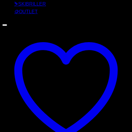
⛷️SKIBRILLER
🪙OUTLET