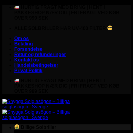
Fortsæt
HURTIG FRAGT MED BRING | HENT I
til
PAKKESHOP NÆR DIG | FRI FRAGT VED KØB
indhold
OVER 999 SEK
ALLE SOLBRILLER HAR UV-400 FILTER
Om os
Betaling
Forsendelse
Retur og refunderinger
Kontakt os
Handelsbetingelser
Privat Politik
HURTIG FRAGT MED BRING | HENT I
PAKKESHOP NÆR DIG | FRI FRAGT VED KØB
OVER 999 SEK
Billige Solbriller