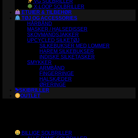
VG SOLBRILLER
X-LOOP SOLBRILLER
ETUIER & TILBEHØR
TØJ OG ACCESSORIES
HÅRBÅND
MASKER / HALSEDISSER
SKOVMANDSJAKKER
UPCYCLED SILKETØJ
SILKEBUKSER MED LOMMER
HAREM SILKEBUKSER
INDISKE SILKETASKER
SMYKKER
ARMBÅND
FINGERRINGE
HALSKÆDER
ØRERINGE
⛷️SKIBRILLER
OUTLET
Varesortiment
BILLIGE SOLBRILLER