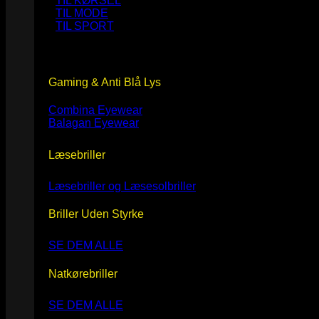
TIL KØRSEL
TIL MODE
TIL SPORT
Gaming & Anti Blå Lys
Combina Eyewear
Balagan Eyewear
Læsebriller
Læsebriller og Læsesolbriller
Briller Uden Styrke
SE DEM ALLE
Natkørebriller
SE DEM ALLE