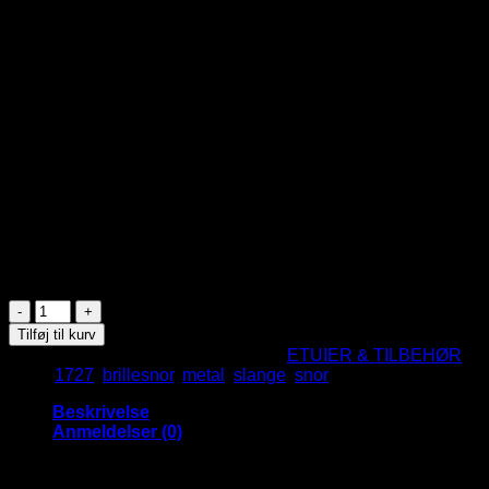
Metal Slange Brillesnor
59
DKK
Metal slange brillesnor
Til briller og solbriller
Længde: 67,5 cm.
Tykkelse: 3,5 mm.
På lager
Metal
Slange
Tilføj til kurv
Brillesnor
Varenummer (SKU):
1727
Kategori:
ETUIER & TILBEHØR
antal
Tags:
1727
,
brillesnor
,
metal
,
slange
,
snor
Beskrivelse
Anmeldelser (0)
Flot metal slange brillesnor