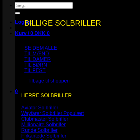
Søg
efter:
BILLIGE SOLBRILLER
Log ind
Kurv /
0
DKK
0
SE DEM ALLE
TIL MÆND
TIL DAMER
TIL BØRN
Ingen varer i kurven.
TIL FEST
Tilbage til shoppen
0
HERRE SOLBRILLER
Kurv
Aviator Solbriller
Wayfarer Solbriller
Clubmaster Solbriller
Millionaire Solbriller
Runde Solbriller
Ingen varer i kurven.
Firkantede Solbriller