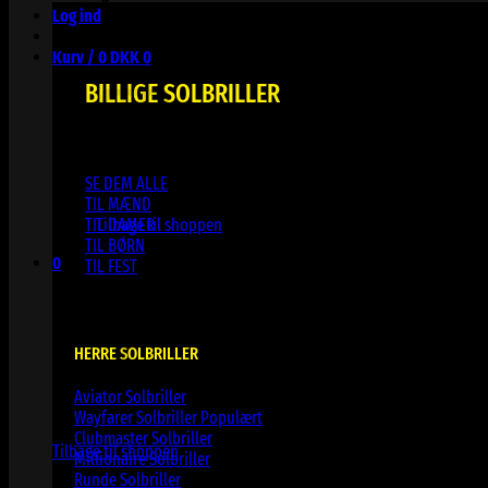
Log ind
Kurv /
0
DKK
0
BILLIGE SOLBRILLER
SE DEM ALLE
Ingen varer i kurven.
TIL MÆND
TIL DAMER
Tilbage til shoppen
TIL BØRN
0
TIL FEST
Kurv
HERRE SOLBRILLER
Aviator Solbriller
Ingen varer i kurven.
Wayfarer Solbriller
Clubmaster Solbriller
Tilbage til shoppen
Millionaire Solbriller
Runde Solbriller