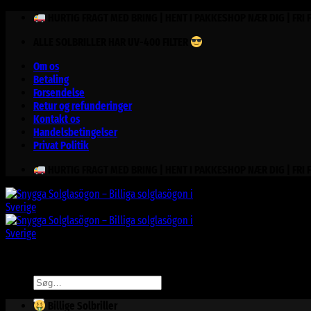
Fortsæt
HURTIG FRAGT MED BRING | HENT I PAKKESHOP NÆR DIG | FRI 
til
ALLE SOLBRILLER HAR UV-400 FILTER
indhold
Om os
Betaling
Forsendelse
Retur og refunderinger
Kontakt os
Handelsbetingelser
Privat Politik
HURTIG FRAGT MED BRING | HENT I PAKKESHOP NÆR DIG | FRI 
Søg
efter:
Billige Solbriller