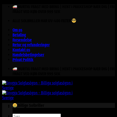
Fortsæt
HURTIG FRAGT MED BRING | HENT I PAKKESHOP NÆR DIG | FRI
til
FRAGT VED KØB OVER 999 SEK
indhold
ALLE SOLBRILLER HAR UV-400 FILTER
Om os
Betaling
Forsendelse
Retur og refunderinger
Kontakt os
Handelsbetingelser
Privat Politik
HURTIG FRAGT MED BRING | HENT I PAKKESHOP NÆR DIG | FRI
FRAGT VED KØB OVER 999 SEK
Billige Solbriller
Søg