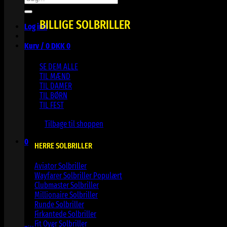
efter:
BILLIGE SOLBRILLER
Log ind
Kurv /
0
DKK
0
SE DEM ALLE
TIL MÆND
TIL DAMER
TIL BØRN
TIL FEST
Ingen varer i kurven.
Tilbage til shoppen
0
HERRE SOLBRILLER
Kurv
Aviator Solbriller
Wayfarer Solbriller
Clubmaster Solbriller
Millionaire Solbriller
Runde Solbriller
Ingen varer i kurven.
Firkantede Solbriller
Fit Over Solbriller