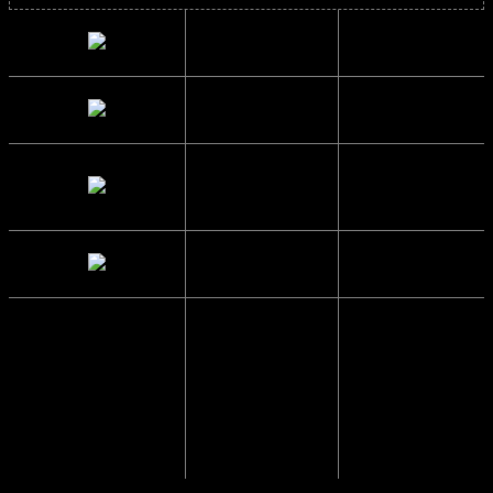
Bredde
13.6 cm.
Højde
5 cm.
Brillestangs
13.8 cm.
længde
Glas Bredde
5 cm.
Mellemrum
2 cm.
mellem glas