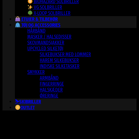
BIOHAZARD SOLBRILLER
VG SOLBRILLER
X-LOOP SOLBRILLER
ETUIER & TILBEHØR
TØJ OG ACCESSORIES
HÅRBÅND
MASKER / HALSEDISSER
SKOVMANDSJAKKER
UPCYCLED SILKETØJ
SILKEBUKSER MED LOMMER
HAREM SILKEBUKSER
INDISKE SILKETASKER
SMYKKER
ARMBÅND
FINGERRINGE
HALSKÆDER
ØRERINGE
⛷️SKIBRILLER
OUTLET
Varesortiment