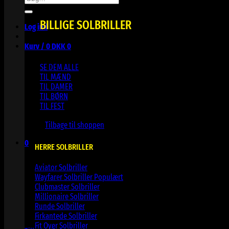
efter:
BILLIGE SOLBRILLER
Log ind
Kurv /
0
DKK
0
SE DEM ALLE
TIL MÆND
TIL DAMER
TIL BØRN
TIL FEST
Ingen varer i kurven.
Tilbage til shoppen
0
HERRE SOLBRILLER
Kurv
Aviator Solbriller
Wayfarer Solbriller
Clubmaster Solbriller
Millionaire Solbriller
Runde Solbriller
Ingen varer i kurven.
Firkantede Solbriller
Fit Over Solbriller