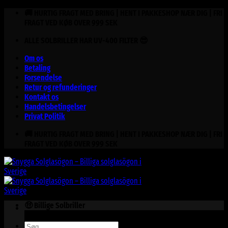
Fortsæt
🚚 HURTIG FRAGT MED BRING | HENT I PAKKESHOP NÆR DIG | FRI
til
FRAGT VED KØB OVER 999 SEK
indhold
ALLE SOLBRILLER HAR UV-400 FILTER 😎
Om os
Betaling
Forsendelse
Retur og refunderinger
Kontakt os
Handelsbetingelser
Privat Politik
🚚 HURTIG FRAGT MED BRING | HENT I PAKKESHOP NÆR DIG | FRI
FRAGT VED KØB OVER 999 SEK
🤑 Billige Solbriller
Søg