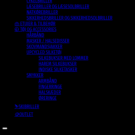
CYKELBRILLER
LÆSEBRILLER OG LÆSESOLBRILLER
NATKØREBRILLER
SIKKERHEDSBRILLER OG SIKKERHEDSOLBRILLER
👜 ETUIER & TILBEHØR
🧥 TØJ OG ACCESSORIES
HÅRBÅND
MASKER / HALSEDISSER
SKOVMANDSJAKKER
UPCYCLED SILKETØJ
SILKEBUKSER MED LOMMER
HAREM SILKEBUKSER
INDISKE SILKETASKER
SMYKKER
ARMBÅND
FINGERRINGE
HALSKÆDER
ØRERINGE
⛷️SKIBRILLER
🪙OUTLET