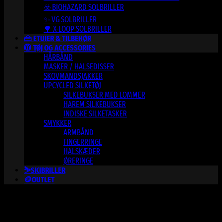
☣️ BIOHAZARD SOLBRILLER
✨ VG SOLBRILLER
🌳 X-LOOP SOLBRILLER
👜 ETUIER & TILBEHØR
🧥 TØJ OG ACCESSORIES
HÅRBÅND
MASKER / HALSEDISSER
SKOVMANDSJAKKER
UPCYCLED SILKETØJ
SILKEBUKSER MED LOMMER
HAREM SILKEBUKSER
INDISKE SILKETASKER
SMYKKER
ARMBÅND
FINGERRINGE
HALSKÆDER
ØRERINGE
⛷️SKIBRILLER
🪙OUTLET