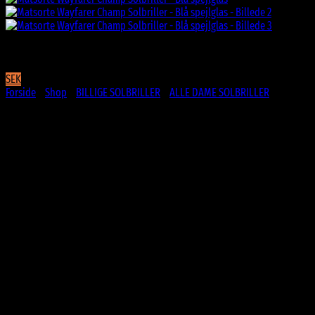
SEK
Forside
/
Shop
/
BILLIGE SOLBRILLER
/
ALLE DAME SOLBRILLER
Matsorte Wayfarer Champ
Solbriller – Blå spejlglas
99
DKK
Matsorte Wayfarer Champ solbriller med blå spejlglas.
Til mænd og damer
Mat overflade
Plast stel