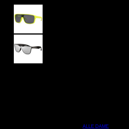
79
DKK
Matsorte Millionaire solbriller med sølv spejlglas.
Til mænd og damer
Plast stel
CE Godkendte
UV400 Beskyttelse
Ikke på lager
Varenummer (SKU):
S2607
Kategorier:
ALLE DAME