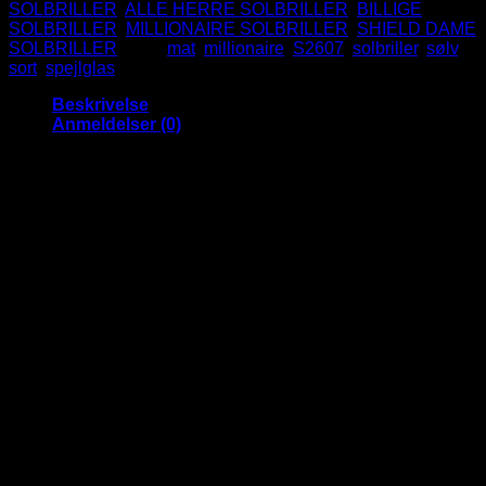
SOLBRILLER
,
ALLE HERRE SOLBRILLER
,
BILLIGE
SOLBRILLER
,
MILLIONAIRE SOLBRILLER
,
SHIELD DAME
SOLBRILLER
Tags:
mat
,
millionaire
,
S2607
,
solbriller
,
sølv
,
sort
,
spejlglas
Beskrivelse
Anmeldelser (0)
Super fede Matsorte Millionaire solbriller
med sølv spejlglas
Tjek de her seje solbriller! I millionaire stilen er denne
solbrille udført i et matsort stel med sølv spejlglas.
Så er du helt klar til at indtage sommeren med stil.
Passer til både mænd og kvinder.
Bredde: 14 cm.
Højde: 5,2 cm.
Arm længde: 15,8 cm.
Materiale: Plast
UV400 beskyttelse
CE godkendte
Anmeldelser