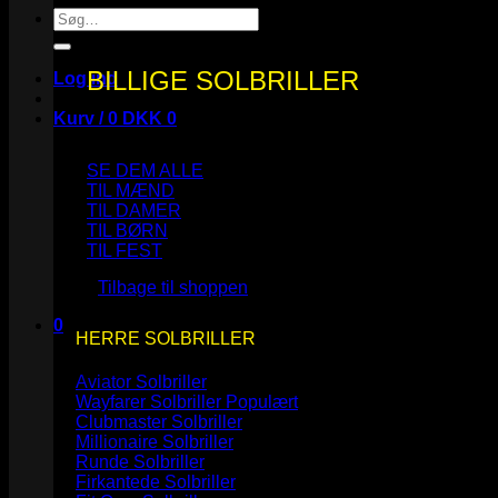
Søg
efter:
BILLIGE SOLBRILLER
Log ind
Kurv /
0
DKK
0
SE DEM ALLE
TIL MÆND
TIL DAMER
TIL BØRN
Ingen varer i kurven.
TIL FEST
Tilbage til shoppen
0
HERRE SOLBRILLER
Kurv
Aviator Solbriller
Wayfarer Solbriller
Clubmaster Solbriller
Millionaire Solbriller
Runde Solbriller
Ingen varer i kurven.
Firkantede Solbriller