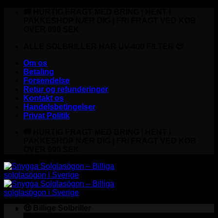
Fortsæt
🚚 HURTIG FRAGT MED BRING | HENT I
til
PAKKESHOP NÆR DIG | FRI FRAGT VED KØB
indhold
OVER 999 SEK
ALLE SOLBRILLER HAR UV-400 FILTER 😎
Om os
Betaling
Forsendelse
Retur og refunderinger
Kontakt os
Handelsbetingelser
Privat Politik
🚚 HURTIG FRAGT MED BRING | HENT I
PAKKESHOP NÆR DIG | FRI FRAGT VED KØB
OVER 999 SEK
🤑 Billige Solbriller