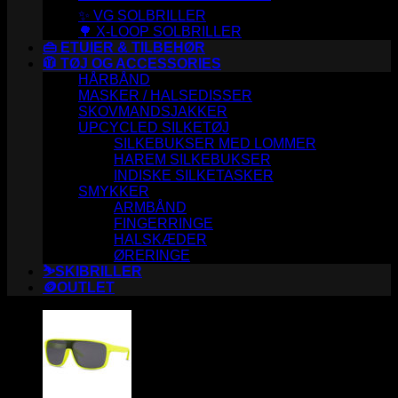
✨ VG SOLBRILLER
🌳 X-LOOP SOLBRILLER
👜 ETUIER & TILBEHØR
🧥 TØJ OG ACCESSORIES
HÅRBÅND
MASKER / HALSEDISSER
SKOVMANDSJAKKER
UPCYCLED SILKETØJ
SILKEBUKSER MED LOMMER
HAREM SILKEBUKSER
INDISKE SILKETASKER
SMYKKER
ARMBÅND
FINGERRINGE
HALSKÆDER
ØRERINGE
⛷️SKIBRILLER
🪙OUTLET