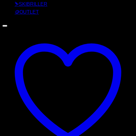
⛷️SKIBRILLER
🪙OUTLET