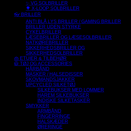
✨ VG SOLBRILLER
🌳 X-LOOP SOLBRILLER
👓 BRILLER
ANTI BLÅ LYS BRILLER / GAMING BRILLER
BRILLER UDEN STYRKE
CYKELBRILLER
LÆSEBRILLER OG LÆSESOLBRILLER
NATKØREBRILLER
SIKKERHEDSBRILLER OG
SIKKERHEDSOLBRILLER
👜 ETUIER & TILBEHØR
🧥 TØJ OG ACCESSORIES
HÅRBÅND
MASKER / HALSEDISSER
SKOVMANDSJAKKER
UPCYCLED SILKETØJ
SILKEBUKSER MED LOMMER
HAREM SILKEBUKSER
INDISKE SILKETASKER
SMYKKER
ARMBÅND
FINGERRINGE
HALSKÆDER
ØRERINGE