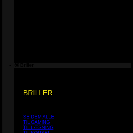
🤓 Briller
BRILLER
SE DEM ALLE
TIL GAMING
TIL LÆSNING
TIL KØRSEL