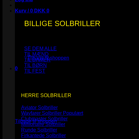
Kurv /
0
DKK
0
BILLIGE SOLBRILLER
Ingen varer i kurven.
SE DEM ALLE
TIL MÆND
Tilbage til shoppen
TIL DAMER
TIL BØRN
0
TIL FEST
Kurv
HERRE SOLBRILLER
Aviator Solbriller
Ingen varer i kurven.
Wayfarer Solbriller
Clubmaster Solbriller
Tilbage til shoppen
Millionaire Solbriller
Runde Solbriller
Firkantede Solbriller