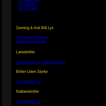
TIL KØRSEL
TIL MODE
TIL SPORT
Gaming & Anti Blå Lys
Combina Eyewear
Balagan Eyewear
Læsebriller
Læsebriller og Læsesolbriller
Briller Uden Styrke
SE DEM ALLE
Natkørebriller
SE DEM ALLE