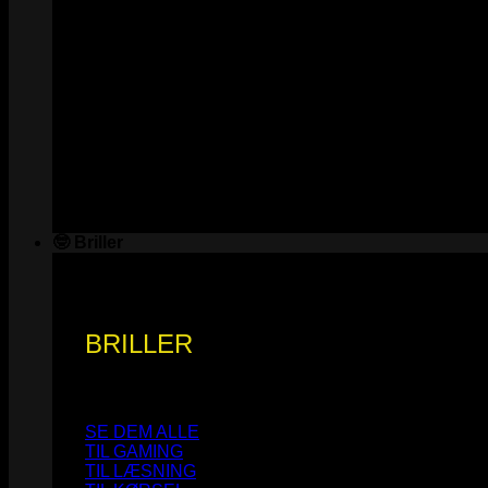
🤓 Briller
BRILLER
SE DEM ALLE
TIL GAMING
TIL LÆSNING