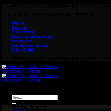
Fortsæt
🚚 HURTIG FRAGT MED BRING | HENT I PAKKESHO
til
indhold
ALLE SOLBRILLER HAR UV-400 FILTER 😎
Om os
Betaling
Forsendelse
Retur og refunderinger
Kontakt os
Handelsbetingelser
Privat Politik
🚚 HURTIG FRAGT MED BRING | HENT I PAKKESHO
Søg
efter:
🤑 Billige Solbriller
Log ind