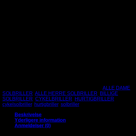
129
DKK
Matsort stel
Gummi på stang så de sidder bedre
Polariseret glas for optimalt udsyn
Blå spejlglas
CE Godkendte
UV400 Beskyttelse
Ikke på lager
Varenummer (SKU):
BM6037A-BE
Kategorier:
ALLE DAME
SOLBRILLER
,
ALLE HERRE SOLBRILLER
,
BILLIGE
SOLBRILLER
,
CYKELBRILLER
,
HURTIGBRILLER
Tags:
cykelsolbriller
,
hurtigbriller
,
solbriller
Beskrivelse
Yderligere information
Anmeldelser (0)
Optimal Præstation Med Vores Sports Solbriller – Perfekt