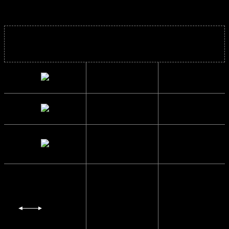
Solbrillens mål
Bredde
13.2 cm.
Højde
4.2 cm.
Brillestangs
12.9 cm.
længde
Glas Bredde
7 cm.