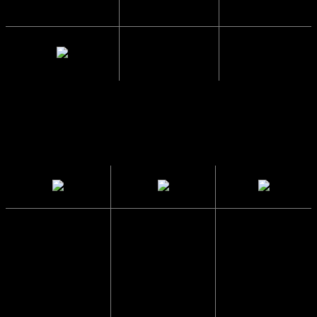
Mellemrum
2 cm.
mellem glas
Solbrillerne
CE
Sendes i en
har UV400
Godkendte
papkasse
beskyttelse
så de ikke
Solbrillerne
går i stykker
Blokerer 99 til
opfylder alle
100 procent af
lovmæssige
Vi pakker
alle UVA- og
krav i EU, der
altid solbriller
UVB-stråler og
sikrer at dine
forsvarligt