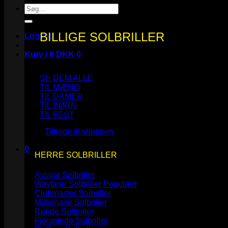
Søg
efter:
BILLIGE SOLBRILLER
Log ind
Kurv /
0
DKK
0
SE DEM ALLE
TIL MÆND
TIL DAMER
TIL BØRN
Ingen varer i kurven.
TIL FEST
Tilbage til shoppen
0
HERRE SOLBRILLER
Kurv
Aviator Solbriller
Wayfarer Solbriller
Clubmaster Solbriller
Millionaire Solbriller
Runde Solbriller
Ingen varer i kurven.
Firkantede Solbriller