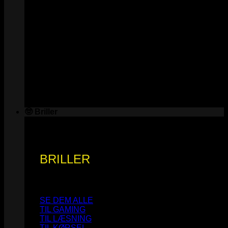
🤓 Briller
BRILLER
SE DEM ALLE
TIL GAMING
TIL LÆSNING
TIL KØRSEL