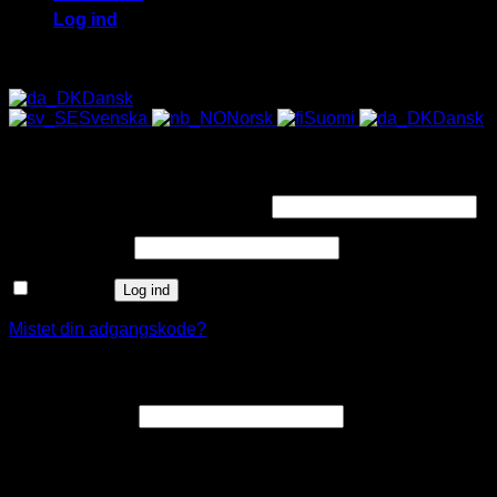
Log ind
ALLE SOLBRILLER HAR UV-400 FILTER 😎
Dansk
Svenska
Norsk
Suomi
Dansk
Log ind
Påkrævet
Brugernavn eller e-mailadresse
*
Påkrævet
Adgangskode
*
Husk mig
Log ind
Mistet din adgangskode?
Opret en kundekonto
Påkrævet
E-mailadresse
*
Et link til en side, hvor du kan oprette en ny adgangskode, vil
blive sendt til din e-mailadresse.