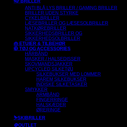
👓 BRILLER
ANTI BLÅ LYS BRILLER / GAMING BRILLER
BRILLER UDEN STYRKE
CYKELBRILLER
LÆSEBRILLER OG LÆSESOLBRILLER
NATKØREBRILLER
SIKKERHEDSBRILLER OG
SIKKERHEDSOLBRILLER
👜 ETUIER & TILBEHØR
🧥 TØJ OG ACCESSORIES
HÅRBÅND
MASKER / HALSEDISSER
SKOVMANDSJAKKER
UPCYCLED SILKETØJ
SILKEBUKSER MED LOMMER
HAREM SILKEBUKSER
INDISKE SILKETASKER
SMYKKER
ARMBÅND
FINGERRINGE
HALSKÆDER
ØRERINGE
⛷️SKIBRILLER
🪙OUTLET