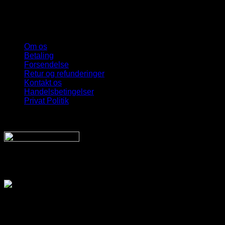
Om os
Betaling
Forsendelse
Retur og refunderinger
Kontakt os
Handelsbetingelser
Privat Politik
Sveriges bedste udvalg
Af billige solbriller
Vi sender din pakke hurtigt med:
SnyggaSolglasögon.se