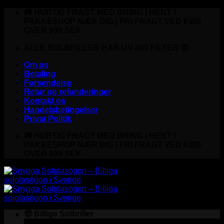
Fortsæt
🚚 HURTIG FRAGT MED BRING | HENT I
til
PAKKESHOP NÆR DIG | FRI FRAGT VED KØB
indhold
OVER 999 SEK
ALLE SOLBRILLER HAR UV-400 FILTER 😎
Om os
Betaling
Forsendelse
Retur og refunderinger
Kontakt os
Handelsbetingelser
Privat Politik
🚚 HURTIG FRAGT MED BRING | HENT I
PAKKESHOP NÆR DIG | FRI FRAGT VED KØB
OVER 999 SEK
🤑 Billige Solbriller