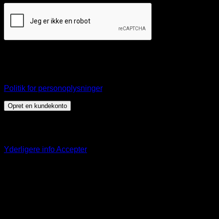
Dine personlige data vil blive anvendt til at understøtte din
brugeroplevelse på webshoppen, til at administrere adgang
til din konto, og til andre formål, som er beskrevet i vores
Politik for personoplysninger
.
Opret en kundekonto
Dette websted bruger cookies til at tilbyde dig en bedre
browseroplevelse. Ved at fortsætte på denne hjemmeside
accepterer du vores brug af cookies.
Yderligere info
Accepter