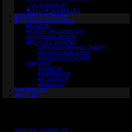
✨ VG SOLBRILLER
🌳 X-LOOP SOLBRILLER
👜 ETUIER & TILBEHØR
🧥 TØJ OG ACCESSORIES
HÅRBÅND
MASKER / HALSEDISSER
SKOVMANDSJAKKER
UPCYCLED SILKETØJ
SILKEBUKSER MED LOMMER
HAREM SILKEBUKSER
INDISKE SILKETASKER
SMYKKER
ARMBÅND
FINGERRINGE
HALSKÆDER
ØRERINGE
⛷️SKIBRILLER
🪙OUTLET
Varesortiment
🤑 BILLIGE SOLBRILLER