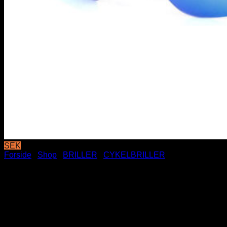
SEK
Forside
/
Shop
/
BRILLER
/
CYKELBRILLER
Matsorte hurtigbriller /
sportssolbriller med blå
spejlglas | Lombardia