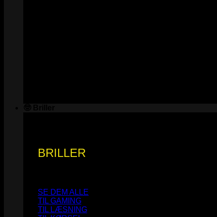
🤓 Briller
BRILLER
SE DEM ALLE
TIL GAMING
TIL LÆSNING