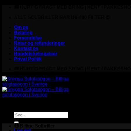
Fortsæt
🚚 HURTIG FRAGT MED BRING | HENT I PAKKESHO
til
indhold
ALLE SOLBRILLER HAR UV-400 FILTER 😎
Om os
Betaling
Forsendelse
Retur og refunderinger
Kontakt os
Handelsbetingelser
Privat Politik
🚚 HURTIG FRAGT MED BRING | HENT I PAKKESHO
Søg
efter:
🤑 Billige Solbriller
Log ind