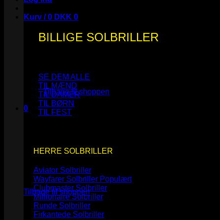
Kurv /
0
DKK
0
BILLIGE SOLBRILLER
Ingen varer i kurven.
SE DEM ALLE
TIL MÆND
Tilbage til shoppen
TIL DAMER
TIL BØRN
0
TIL FEST
Kurv
HERRE SOLBRILLER
Aviator Solbriller
Ingen varer i kurven.
Wayfarer Solbriller
Clubmaster Solbriller
Tilbage til shoppen
Millionaire Solbriller
Runde Solbriller
Firkantede Solbriller