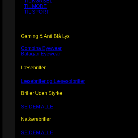
TIL KØRSEL
TIL MODE
TIL SPORT
Gaming & Anti Blå Lys
Combina Eyewear
Balagan Eyewear
Læsebriller
Læsebriller og Læsesolbriller
Briller Uden Styrke
SE DEM ALLE
Natkørebriller
SE DEM ALLE