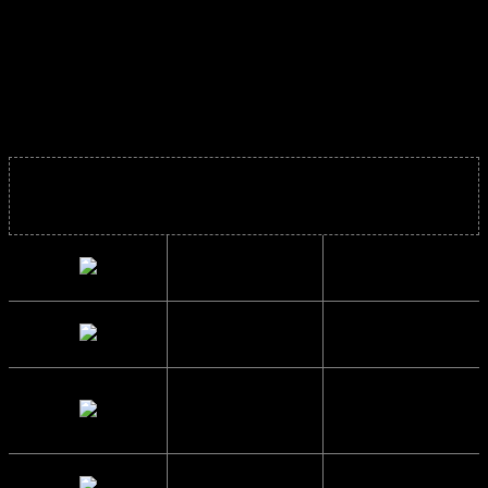
trendy.
Y2K Solbriller – Vintage Solbriller – Retro Solbriller
Solbrillens mål
Bredde
12.4 cm.
Højde
3.1 cm.
Brillestangs
14.5 cm.
længde
Glas Bredde
5.7 cm.