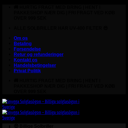
Fortsæt
🚚 HURTIG FRAGT MED BRING | HENT I
til
PAKKESHOP NÆR DIG | FRI FRAGT VED KØB
indhold
OVER 999 SEK
ALLE SOLBRILLER HAR UV-400 FILTER 😎
Om os
Betaling
Forsendelse
Retur og refunderinger
Kontakt os
Handelsbetingelser
Privat Politik
🚚 HURTIG FRAGT MED BRING | HENT I
PAKKESHOP NÆR DIG | FRI FRAGT VED KØB
OVER 999 SEK
🤑 Billige Solbriller