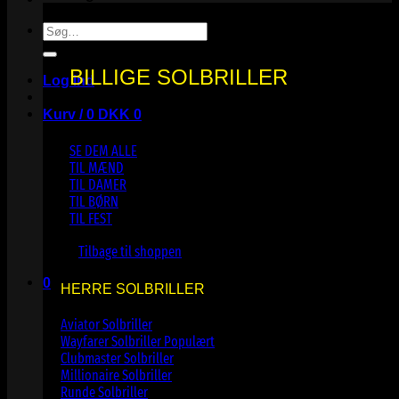
Søg
efter:
BILLIGE SOLBRILLER
Log ind
Kurv /
0
DKK
0
SE DEM ALLE
TIL MÆND
TIL DAMER
TIL BØRN
TIL FEST
Ingen varer i kurven.
Tilbage til shoppen
0
HERRE SOLBRILLER
Kurv
Aviator Solbriller
Wayfarer Solbriller
Clubmaster Solbriller
Millionaire Solbriller
Runde Solbriller