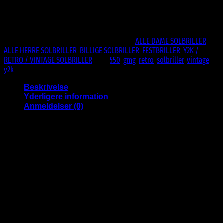
UV400 Beskyttelse
Ikke på lager
Varenummer (SKU):
GMG-550-PK
Kategorier:
ALLE DAME SOLBRILLER
,
ALLE HERRE SOLBRILLER
,
BILLIGE SOLBRILLER
,
FESTBRILLER
,
Y2K /
RETRO / VINTAGE SOLBRILLER
Tags:
550
,
gmg
,
retro
,
solbriller
,
vintage
,
y2k
Beskrivelse
Yderligere information
Anmeldelser (0)
Oplev Nostalgien med Y2K Solbriller
Træd tilbage til det ikoniske årtusindskifte med vores Y2K solbriller, der
fusionerer retrostil med moderne flair. Disse solbriller er en hyldest til
det futuristiske design, der definerede modeæraen i starten af det 21.
århundrede.
Med deres unikke design, inkarnerer
Teknologisk Avantgarde:
disse solbriller årtusindets tech-inspirerede stil. Den skarpe,
futuristiske æstetik tilføjer et strejf af spænding til ethvert outfit.
Udover deres trendy udseende tilbyder Y2K
Beskyttelse og Stil: