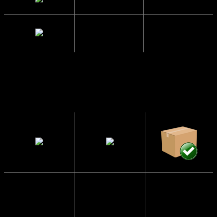
Mellemrum
1.5 cm.
mellem glas
Solbrillerne
Sendes i en
CE
har UV400
papkasse så
Godkendte
beskyttelse
de ikke går i
stykker