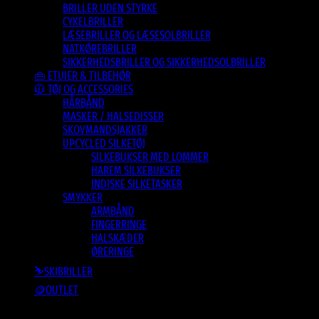
BRILLER UDEN STYRKE
CYKELBRILLER
LÆSEBRILLER OG LÆSESOLBRILLER
NATKØREBRILLER
SIKKERHEDSBRILLER OG SIKKERHEDSOLBRILLER
👜 ETUIER & TILBEHØR
🧥 TØJ OG ACCESSORIES
HÅRBÅND
MASKER / HALSEDISSER
SKOVMANDSJAKKER
UPCYCLED SILKETØJ
SILKEBUKSER MED LOMMER
HAREM SILKEBUKSER
INDISKE SILKETASKER
SMYKKER
ARMBÅND
FINGERRINGE
HALSKÆDER
ØRERINGE
⛷️SKIBRILLER
🪙OUTLET