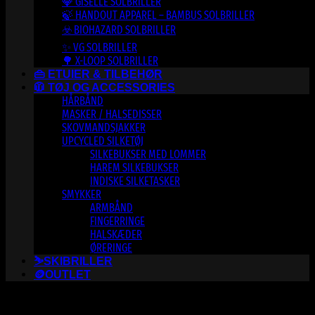
💎 GISELLE SOLBRILLER
🍃 HANDOUT APPAREL – BAMBUS SOLBRILLER
☣️ BIOHAZARD SOLBRILLER
✨ VG SOLBRILLER
🌳 X-LOOP SOLBRILLER
👜 ETUIER & TILBEHØR
🧥 TØJ OG ACCESSORIES
HÅRBÅND
MASKER / HALSEDISSER
SKOVMANDSJAKKER
UPCYCLED SILKETØJ
SILKEBUKSER MED LOMMER
HAREM SILKEBUKSER
INDISKE SILKETASKER
SMYKKER
ARMBÅND
FINGERRINGE
HALSKÆDER
ØRERINGE
⛷️SKIBRILLER
🪙OUTLET