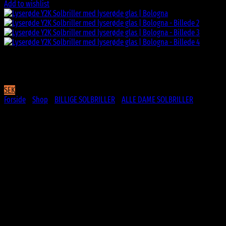
Add to wishlist
SEK
Forside
/
Shop
/
BILLIGE SOLBRILLER
/
ALLE DAME SOLBRILLER
Lyserøde Y2K Solbriller med
lyserøde glas | Bologna
99
DKK
CE Godkendte