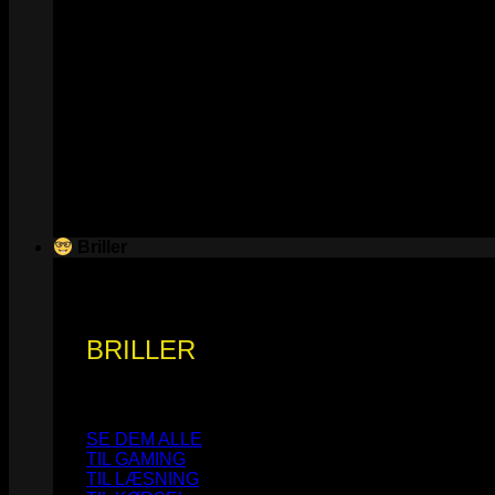
Briller
BRILLER
SE DEM ALLE
TIL GAMING
TIL LÆSNING