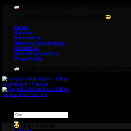
Fortsæt
HURTIG FRAGT MED BRING | HENT I PAKKESHO
til
ALLE SOLBRILLER HAR UV-400 FILTER
indhold
Om os
Betaling
Forsendelse
Retur og refunderinger
Kontakt os
Handelsbetingelser
Privat Politik
HURTIG FRAGT MED BRING | HENT I PAKKESHO
Søg
efter:
Billige Solbriller
Log ind