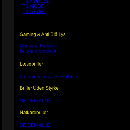
TIL KØRSEL
TIL MODE
TIL SPORT
Gaming & Anti Blå Lys
Combina Eyewear
Balagan Eyewear
Læsebriller
Læsebriller og Læsesolbriller
Briller Uden Styrke
SE DEM ALLE
Natkørebriller
SE DEM ALLE