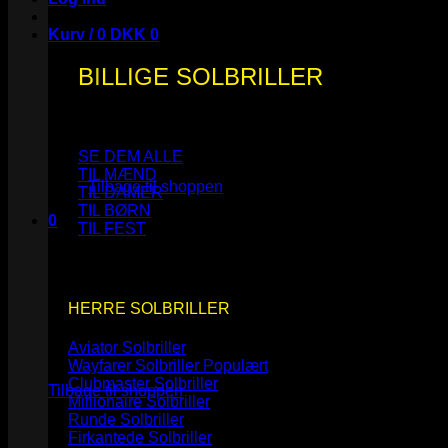
Kurv /
0
DKK
0
BILLIGE SOLBRILLER
Ingen varer i kurven.
SE DEM ALLE
TIL MÆND
Tilbage til shoppen
TIL DAMER
TIL BØRN
0
TIL FEST
Kurv
HERRE SOLBRILLER
Aviator Solbriller
Ingen varer i kurven.
Wayfarer Solbriller
Clubmaster Solbriller
Tilbage til shoppen
Millionaire Solbriller
Runde Solbriller
Firkantede Solbriller