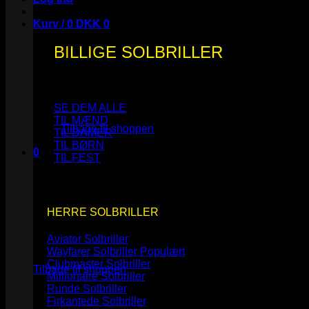
Kurv /
0
DKK
0
BILLIGE SOLBRILLER
Ingen varer i kurven.
SE DEM ALLE
TIL MÆND
Tilbage til shoppen
TIL DAMER
TIL BØRN
0
TIL FEST
Kurv
HERRE SOLBRILLER
Aviator Solbriller
Ingen varer i kurven.
Wayfarer Solbriller
Clubmaster Solbriller
Tilbage til shoppen
Millionaire Solbriller
Runde Solbriller
Firkantede Solbriller