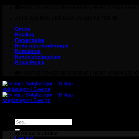
Fortsæt
🚚 HURTIG FRAGT MED BRING | HENT I PAKKESHO
til
indhold
ALLE SOLBRILLER HAR UV-400 FILTER 😎
Om os
Betaling
Forsendelse
Retur og refunderinger
Kontakt os
Handelsbetingelser
Privat Politik
🚚 HURTIG FRAGT MED BRING | HENT I PAKKESHO
Søg
efter:
🤑 Billige Solbriller
Log ind