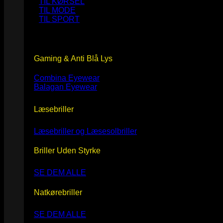
TIL KØRSEL
TIL MODE
TIL SPORT
Gaming & Anti Blå Lys
Combina Eyewear
Balagan Eyewear
Læsebriller
Læsebriller og Læsesolbriller
Briller Uden Styrke
SE DEM ALLE
Natkørebriller
SE DEM ALLE