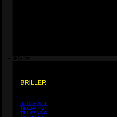
🤓 Briller
BRILLER
SE DEM ALLE
TIL GAMING
TIL LÆSNING