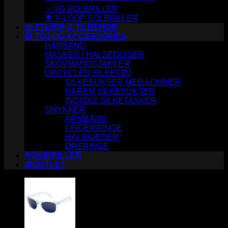
✨ VG SOLBRILLER
🌳 X-LOOP SOLBRILLER
👜 ETUIER & TILBEHØR
🧥 TØJ OG ACCESSORIES
HÅRBÅND
MASKER / HALSEDISSER
SKOVMANDSJAKKER
UPCYCLED SILKETØJ
SILKEBUKSER MED LOMMER
HAREM SILKEBUKSER
INDISKE SILKETASKER
SMYKKER
ARMBÅND
FINGERRINGE
HALSKÆDER
ØRERINGE
⛷️SKIBRILLER
🪙OUTLET