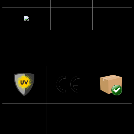
Mellemrum
2 cm.
mellem glas
Solbrillerne
CE
Sendes i en
har UV400
Godkendte
papkasse så
beskyttelse
de ikke går i
Solbrillerne
stykker
Blokerer 99 til
opfylder alle