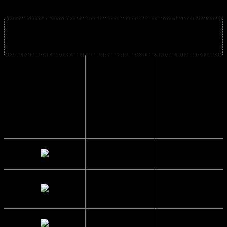
Solbrillens mål
Indvendig
10.3 cm.
bredde
Højde
3.6 cm.
Brillestangs
11.3 cm.
længde
Glas Bredde
3.9 cm.