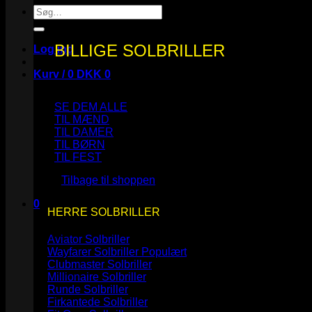
Søg
efter:
BILLIGE SOLBRILLER
Log ind
Kurv /
0
DKK
0
SE DEM ALLE
TIL MÆND
TIL DAMER
TIL BØRN
Ingen varer i kurven.
TIL FEST
Tilbage til shoppen
0
HERRE SOLBRILLER
Kurv
Aviator Solbriller
Wayfarer Solbriller
Clubmaster Solbriller
Millionaire Solbriller
Runde Solbriller
Ingen varer i kurven.
Firkantede Solbriller