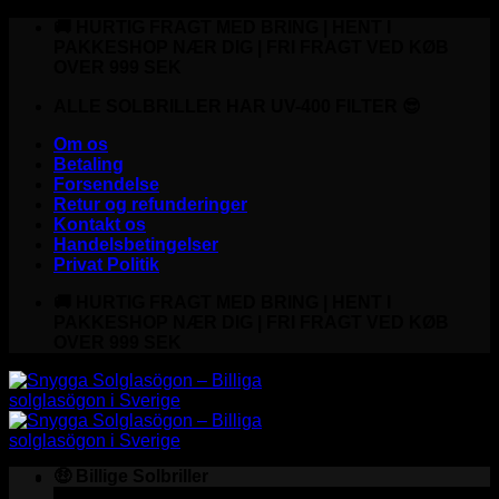
Fortsæt
🚚 HURTIG FRAGT MED BRING | HENT I
til
PAKKESHOP NÆR DIG | FRI FRAGT VED KØB
indhold
OVER 999 SEK
ALLE SOLBRILLER HAR UV-400 FILTER 😎
Om os
Betaling
Forsendelse
Retur og refunderinger
Kontakt os
Handelsbetingelser
Privat Politik
🚚 HURTIG FRAGT MED BRING | HENT I
PAKKESHOP NÆR DIG | FRI FRAGT VED KØB
OVER 999 SEK
🤑 Billige Solbriller