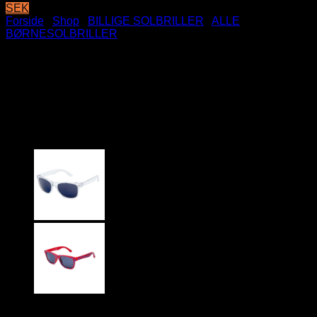
SEK
Forside
/
Shop
/
BILLIGE SOLBRILLER
/
ALLE
BØRNESOLBRILLER
Lyselilla baby / børne
Wayfarer solbriller med
regnbuer | Mørke glas
69
DKK