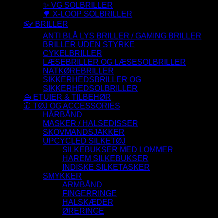
✨ VG SOLBRILLER
🌳 X-LOOP SOLBRILLER
👓 BRILLER
ANTI BLÅ LYS BRILLER / GAMING BRILLER
BRILLER UDEN STYRKE
CYKELBRILLER
LÆSEBRILLER OG LÆSESOLBRILLER
NATKØREBRILLER
SIKKERHEDSBRILLER OG
SIKKERHEDSOLBRILLER
👜 ETUIER & TILBEHØR
🧥 TØJ OG ACCESSORIES
HÅRBÅND
MASKER / HALSEDISSER
SKOVMANDSJAKKER
UPCYCLED SILKETØJ
SILKEBUKSER MED LOMMER
HAREM SILKEBUKSER
INDISKE SILKETASKER
SMYKKER
ARMBÅND
FINGERRINGE
HALSKÆDER
ØRERINGE