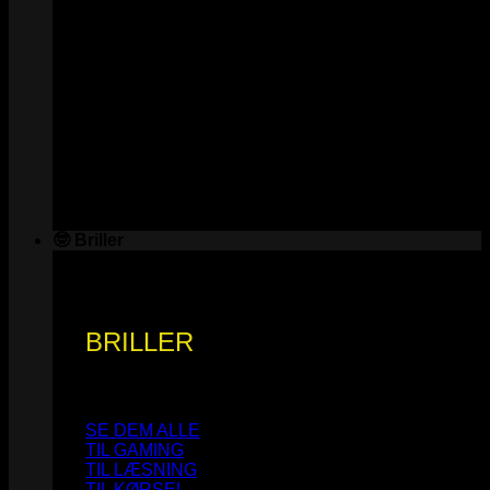
🤓 Briller
BRILLER
SE DEM ALLE
TIL GAMING
TIL LÆSNING
TIL KØRSEL