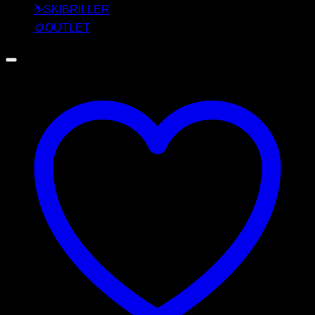
⛷️SKIBRILLER
🪙OUTLET