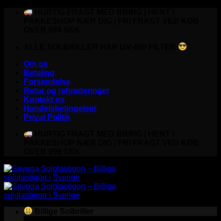
Fortsæt
HURTIG FRAGT MED BRING | HENT I
til
PAKKESHOP NÆR DIG | FRI FRAGT VED KØB
indhold
OVER 999 SEK
ALLE SOLBRILLER HAR UV-400 FILTER
Om os
Betaling
Forsendelse
Retur og refunderinger
Kontakt os
Handelsbetingelser
Privat Politik
HURTIG FRAGT MED BRING | HENT I
PAKKESHOP NÆR DIG | FRI FRAGT VED KØB
OVER 999 SEK
Billige Solbriller