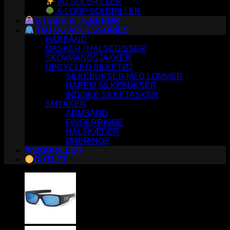
VG SOLBRILLER
X-LOOP SOLBRILLER
ETUIER & TILBEHØR
TØJ OG ACCESSORIES
HÅRBÅND
MASKER / HALSEDISSER
SKOVMANDSJAKKER
UPCYCLED SILKETØJ
SILKEBUKSER MED LOMMER
HAREM SILKEBUKSER
INDISKE SILKETASKER
SMYKKER
ARMBÅND
FINGERRINGE
HALSKÆDER
ØRERINGE
⛷️SKIBRILLER
OUTLET