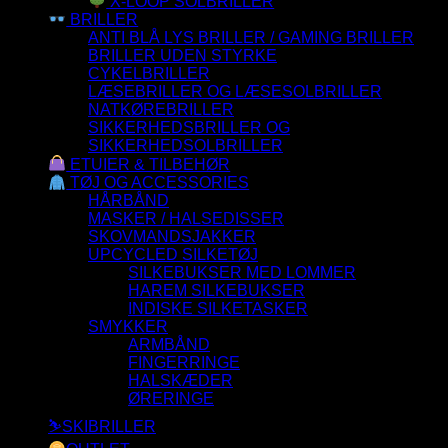
X-LOOP SOLBRILLER
BRILLER
ANTI BLÅ LYS BRILLER / GAMING BRILLER
BRILLER UDEN STYRKE
CYKELBRILLER
LÆSEBRILLER OG LÆSESOLBRILLER
NATKØREBRILLER
SIKKERHEDSBRILLER OG
SIKKERHEDSOLBRILLER
ETUIER & TILBEHØR
TØJ OG ACCESSORIES
HÅRBÅND
MASKER / HALSEDISSER
SKOVMANDSJAKKER
UPCYCLED SILKETØJ
SILKEBUKSER MED LOMMER
HAREM SILKEBUKSER
INDISKE SILKETASKER
SMYKKER
ARMBÅND
FINGERRINGE
HALSKÆDER
ØRERINGE
⛷️SKIBRILLER