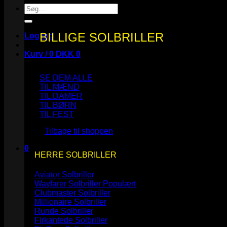
Søg
efter:
BILLIGE SOLBRILLER
Log ind
Kurv /
0
DKK
0
SE DEM ALLE
TIL MÆND
TIL DAMER
TIL BØRN
Ingen varer i kurven.
TIL FEST
Tilbage til shoppen
0
HERRE SOLBRILLER
Kurv
Aviator Solbriller
Wayfarer Solbriller
Clubmaster Solbriller
Millionaire Solbriller
Runde Solbriller
Ingen varer i kurven.
Firkantede Solbriller