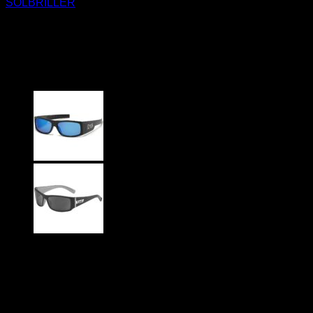
SOLBRILLER
Locs Solbriller – Vale | Mørke
glas
229
DKK
LOCS -8LOC91188-MIX
Sort glansfuldt stel – Mørke glas
Metal Logoer