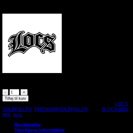
UV400
CE Godkendte
På lager
Locs
Solbriller
Tilføj til kurv
-
Varenummer (SKU):
8LOC91188-MIX-BK
Kategorier:
LOCS
Vale
SOLBRILLER
,
PREMIUM SOLBRILLER
Tags:
8LOC91188-
|
MIX
,
locs
Mørke
glas
Beskrivelse
antal
Yderligere information