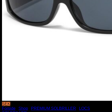
SEK
Forside
/
Shop
/
PREMIUM SOLBRILLER
/
LOCS