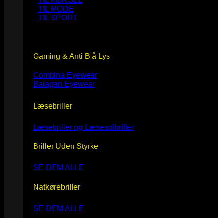
TIL KØRSEL
TIL MODE
TIL SPORT
Gaming & Anti Blå Lys
Combina Eyewear
Balagan Eyewear
Læsebriller
Læsebriller og Læsesolbriller
Briller Uden Styrke
SE DEM ALLE
Natkørebriller
SE DEM ALLE