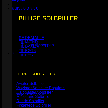
Kurv /
0
DKK
0
BILLIGE SOLBRILLER
Ingen varer i kurven.
SE DEM ALLE
TIL MÆND
Tilbage til shoppen
TIL DAMER
TIL BØRN
0
TIL FEST
Kurv
HERRE SOLBRILLER
Aviator Solbriller
Ingen varer i kurven.
Wayfarer Solbriller
Clubmaster Solbriller
Tilbage til shoppen
Millionaire Solbriller
Runde Solbriller
Firkantede Solbriller