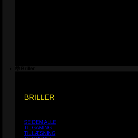
🤓 Briller
BRILLER
SE DEM ALLE
TIL GAMING
TIL LÆSNING