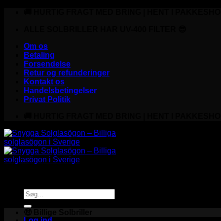
Fortsæt
🚚 HURTIG FRAGT MED BRING | HENT I PAKKESHO
til
indhold
ALLE SOLBRILLER HAR UV-400 FILTER 😎
Om os
Betaling
Forsendelse
Retur og refunderinger
Kontakt os
Handelsbetingelser
Privat Politik
🚚 HURTIG FRAGT MED BRING | HENT I PAKKESHO
Søg
efter:
🤑 Billige Solbriller
Log ind