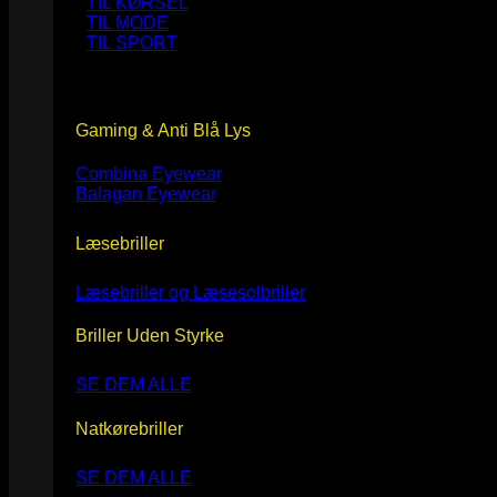
TIL KØRSEL
TIL MODE
TIL SPORT
Gaming & Anti Blå Lys
Combina Eyewear
Balagan Eyewear
Læsebriller
Læsebriller og Læsesolbriller
Briller Uden Styrke
SE DEM ALLE
Natkørebriller
SE DEM ALLE