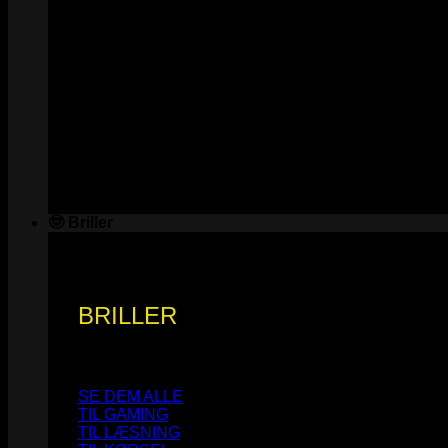
🤓 Briller
BRILLER
SE DEM ALLE
TIL GAMING
TIL LÆSNING