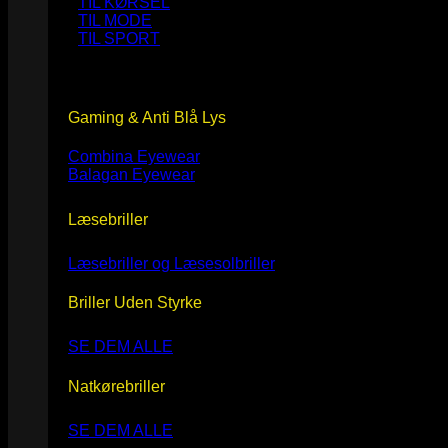
TIL KØRSEL
TIL MODE
TIL SPORT
Gaming & Anti Blå Lys
Combina Eyewear
Balagan Eyewear
Læsebriller
Læsebriller og Læsesolbriller
Briller Uden Styrke
SE DEM ALLE
Natkørebriller
SE DEM ALLE