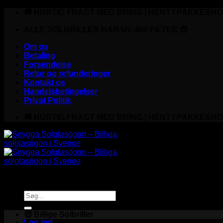
Fortsæt
🚚 HURTIG FRAGT MED BRING | HENT I PAKKESHO
til
indhold
ALLE SOLBRILLER HAR UV-400 FILTER 😎
Om os
Betaling
Forsendelse
Retur og refunderinger
Kontakt os
Handelsbetingelser
Privat Politik
🚚 HURTIG FRAGT MED BRING | HENT I PAKKESHO
Søg
efter:
🤑 Billige Solbriller
Log ind