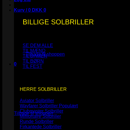
Kurv /
0
DKK
0
BILLIGE SOLBRILLER
Ingen varer i kurven.
SE DEM ALLE
TIL MÆND
Tilbage til shoppen
TIL DAMER
TIL BØRN
0
TIL FEST
Kurv
HERRE SOLBRILLER
Aviator Solbriller
Ingen varer i kurven.
Wayfarer Solbriller
Clubmaster Solbriller
Tilbage til shoppen
Millionaire Solbriller
Runde Solbriller
Firkantede Solbriller