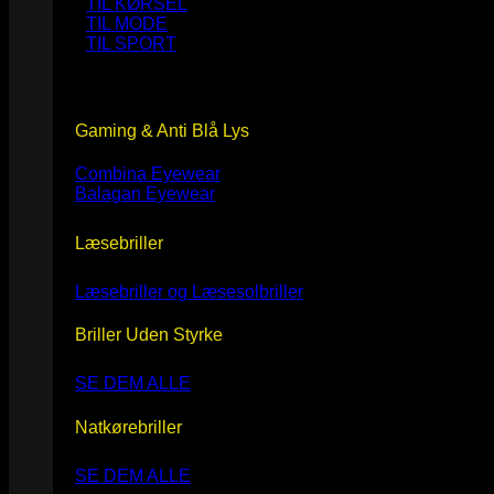
TIL KØRSEL
TIL MODE
TIL SPORT
Gaming & Anti Blå Lys
Combina Eyewear
Balagan Eyewear
Læsebriller
Læsebriller og Læsesolbriller
Briller Uden Styrke
SE DEM ALLE
Natkørebriller
SE DEM ALLE