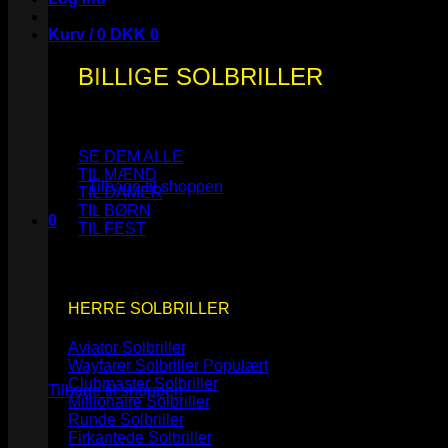
Kurv /
0
DKK
0
BILLIGE SOLBRILLER
Ingen varer i kurven.
SE DEM ALLE
TIL MÆND
Tilbage til shoppen
TIL DAMER
TIL BØRN
0
TIL FEST
Kurv
HERRE SOLBRILLER
Aviator Solbriller
Ingen varer i kurven.
Wayfarer Solbriller
Clubmaster Solbriller
Tilbage til shoppen
Millionaire Solbriller
Runde Solbriller
Firkantede Solbriller