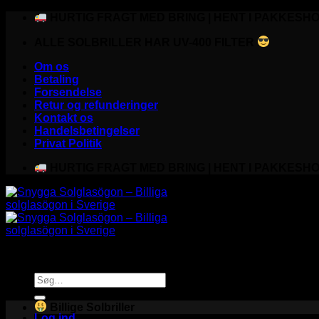
Fortsæt
HURTIG FRAGT MED BRING | HENT I PAKKESHO
til
ALLE SOLBRILLER HAR UV-400 FILTER
indhold
Om os
Betaling
Forsendelse
Retur og refunderinger
Kontakt os
Handelsbetingelser
Privat Politik
HURTIG FRAGT MED BRING | HENT I PAKKESHO
Søg
efter:
Billige Solbriller
Log ind