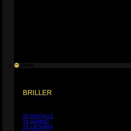
Briller
BRILLER
SE DEM ALLE
TIL GAMING
TIL LÆSNING