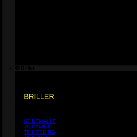
🤓 Briller
BRILLER
SE DEM ALLE
TIL GAMING
TIL LÆSNING