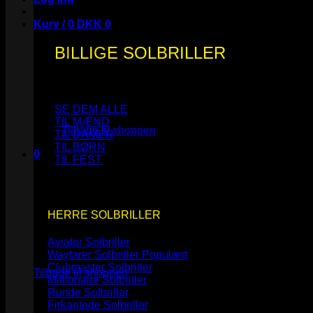
Kurv /
0
DKK
0
BILLIGE SOLBRILLER
Ingen varer i kurven.
SE DEM ALLE
TIL MÆND
Tilbage til shoppen
TIL DAMER
TIL BØRN
0
TIL FEST
Kurv
HERRE SOLBRILLER
Aviator Solbriller
Ingen varer i kurven.
Wayfarer Solbriller
Clubmaster Solbriller
Tilbage til shoppen
Millionaire Solbriller
Runde Solbriller
Firkantede Solbriller