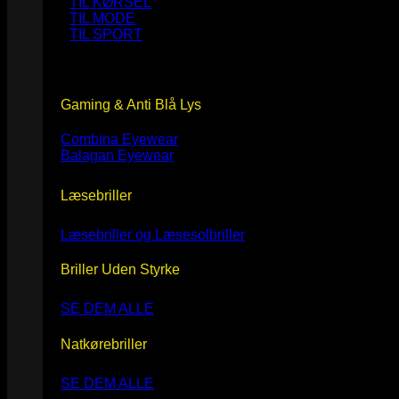
TIL KØRSEL
TIL MODE
TIL SPORT
Gaming & Anti Blå Lys
Combina Eyewear
Balagan Eyewear
Læsebriller
Læsebriller og Læsesolbriller
Briller Uden Styrke
SE DEM ALLE
Natkørebriller
SE DEM ALLE