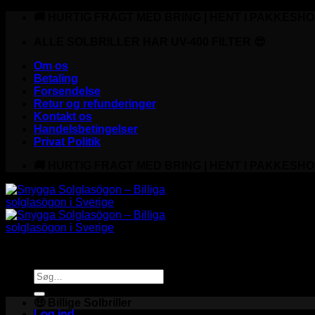
Fortsæt
🚚 HURTIG FRAGT MED BRING | HENT I PAKKESHO
til
indhold
ALLE SOLBRILLER HAR UV-400 FILTER 😎
Om os
Betaling
Forsendelse
Retur og refunderinger
Kontakt os
Handelsbetingelser
Privat Politik
🚚 HURTIG FRAGT MED BRING | HENT I PAKKESHO
Søg
efter:
🤑 Billige Solbriller
Log ind