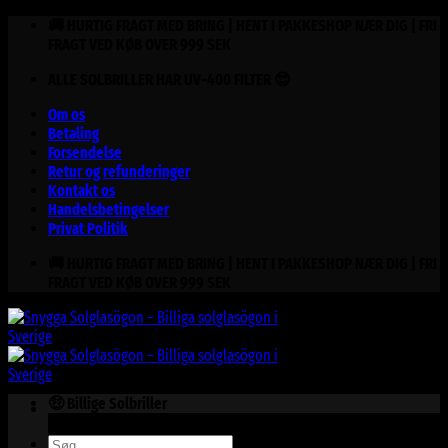
Fortsæt
🚚 HURTIG FRAGT MED BRING | HENT I PAKKESHOP NÆR DIG | FRI
til
FRAGT VED KØB OVER 999 SEK
indhold
ALLE SOLBRILLER HAR UV-400 FILTER 😎
Om os
Betaling
Forsendelse
Retur og refunderinger
Kontakt os
Handelsbetingelser
Privat Politik
🚚 HURTIG FRAGT MED BRING | HENT I PAKKESHOP NÆR DIG | FRI
FRAGT VED KØB OVER 999 SEK
🤑 Billige Solbriller
Søg