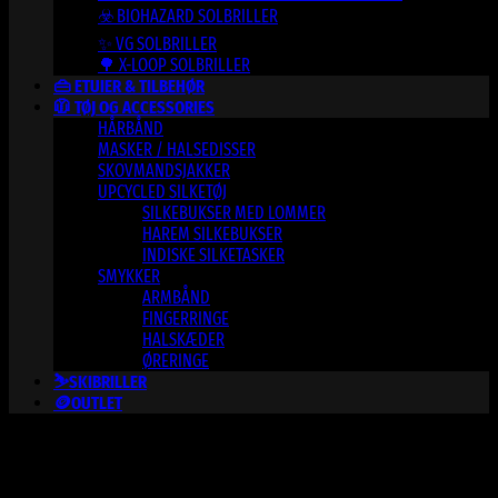
☣️ BIOHAZARD SOLBRILLER
✨ VG SOLBRILLER
🌳 X-LOOP SOLBRILLER
👜 ETUIER & TILBEHØR
🧥 TØJ OG ACCESSORIES
HÅRBÅND
MASKER / HALSEDISSER
SKOVMANDSJAKKER
UPCYCLED SILKETØJ
SILKEBUKSER MED LOMMER
HAREM SILKEBUKSER
INDISKE SILKETASKER
SMYKKER
ARMBÅND
FINGERRINGE
HALSKÆDER
ØRERINGE
⛷️SKIBRILLER
🪙OUTLET