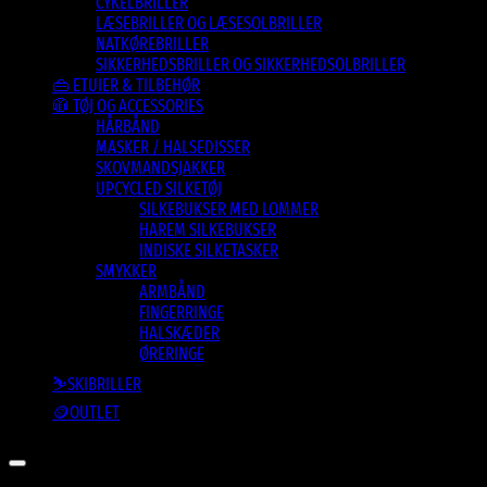
CYKELBRILLER
LÆSEBRILLER OG LÆSESOLBRILLER
NATKØREBRILLER
SIKKERHEDSBRILLER OG SIKKERHEDSOLBRILLER
👜 ETUIER & TILBEHØR
🧥 TØJ OG ACCESSORIES
HÅRBÅND
MASKER / HALSEDISSER
SKOVMANDSJAKKER
UPCYCLED SILKETØJ
SILKEBUKSER MED LOMMER
HAREM SILKEBUKSER
INDISKE SILKETASKER
SMYKKER
ARMBÅND
FINGERRINGE
HALSKÆDER
ØRERINGE
⛷️SKIBRILLER
🪙OUTLET