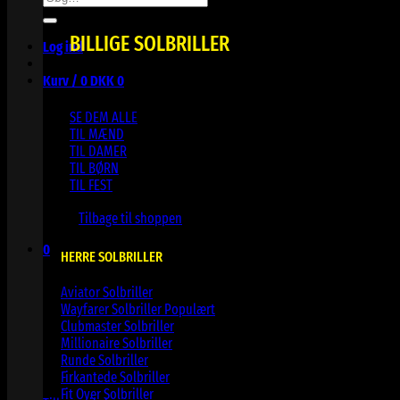
efter:
BILLIGE SOLBRILLER
Log ind
Kurv /
0
DKK
0
SE DEM ALLE
TIL MÆND
TIL DAMER
TIL BØRN
TIL FEST
Ingen varer i kurven.
Tilbage til shoppen
0
HERRE SOLBRILLER
Kurv
Aviator Solbriller
Wayfarer Solbriller
Clubmaster Solbriller
Millionaire Solbriller
Runde Solbriller
Ingen varer i kurven.
Firkantede Solbriller
Fit Over Solbriller