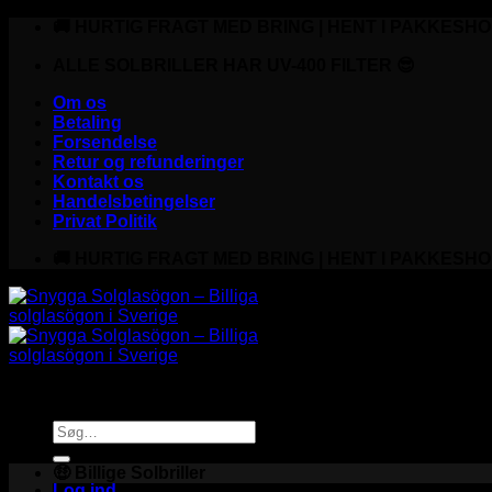
Fortsæt
🚚 HURTIG FRAGT MED BRING | HENT I PAKKESHO
til
indhold
ALLE SOLBRILLER HAR UV-400 FILTER 😎
Om os
Betaling
Forsendelse
Retur og refunderinger
Kontakt os
Handelsbetingelser
Privat Politik
🚚 HURTIG FRAGT MED BRING | HENT I PAKKESHO
Søg
efter:
🤑 Billige Solbriller
Log ind