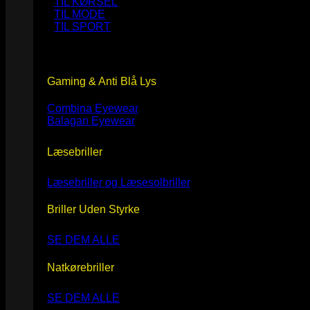
TIL KØRSEL
TIL MODE
TIL SPORT
Gaming & Anti Blå Lys
Combina Eyewear
Balagan Eyewear
Læsebriller
Læsebriller og Læsesolbriller
Briller Uden Styrke
SE DEM ALLE
Natkørebriller
SE DEM ALLE