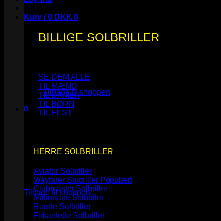
Kurv /
0
DKK
0
BILLIGE SOLBRILLER
Ingen varer i kurven.
SE DEM ALLE
TIL MÆND
Tilbage til shoppen
TIL DAMER
TIL BØRN
0
TIL FEST
Kurv
HERRE SOLBRILLER
Aviator Solbriller
Ingen varer i kurven.
Wayfarer Solbriller
Clubmaster Solbriller
Tilbage til shoppen
Millionaire Solbriller
Runde Solbriller
Firkantede Solbriller