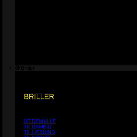
🤓 Briller
BRILLER
SE DEM ALLE
TIL GAMING
TIL LÆSNING