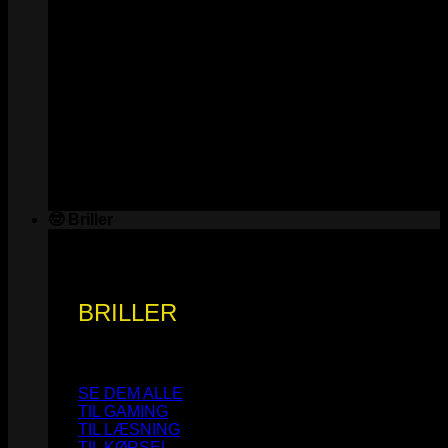
🤓 Briller
BRILLER
SE DEM ALLE
TIL GAMING
TIL LÆSNING
TIL KØRSEL