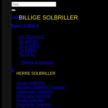
Søg
efter:
BILLIGE SOLBRILLER
Log ind
Kurv /
0
DKK
0
SE DEM ALLE
TIL MÆND
TIL DAMER
TIL BØRN
Ingen varer i kurven.
TIL FEST
Tilbage til shoppen
0
HERRE SOLBRILLER
Kurv
Aviator Solbriller
Wayfarer Solbriller
Clubmaster Solbriller
Millionaire Solbriller
Runde Solbriller
Ingen varer i kurven.
Firkantede Solbriller