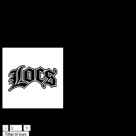
229
DKK
LOCS – 8LOC91171-BK
Sort glansfuldt stel – Mørke glas
Metal detaljer
UV400
CE Godkendte
På lager
Locs
Solbriller
Tilføj til kurv