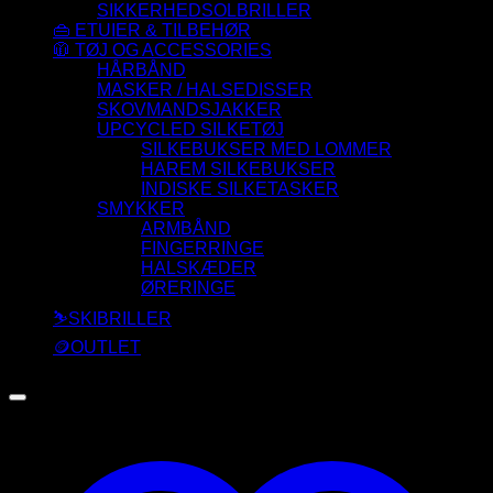
SIKKERHEDSOLBRILLER
👜 ETUIER & TILBEHØR
🧥 TØJ OG ACCESSORIES
HÅRBÅND
MASKER / HALSEDISSER
SKOVMANDSJAKKER
UPCYCLED SILKETØJ
SILKEBUKSER MED LOMMER
HAREM SILKEBUKSER
INDISKE SILKETASKER
SMYKKER
ARMBÅND
FINGERRINGE
HALSKÆDER
ØRERINGE
⛷️SKIBRILLER
🪙OUTLET