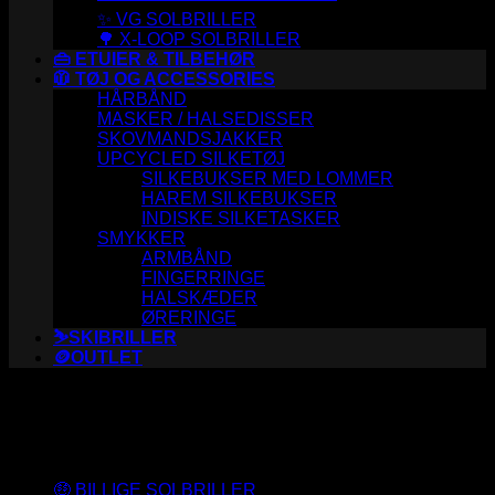
✨ VG SOLBRILLER
🌳 X-LOOP SOLBRILLER
👜 ETUIER & TILBEHØR
🧥 TØJ OG ACCESSORIES
HÅRBÅND
MASKER / HALSEDISSER
SKOVMANDSJAKKER
UPCYCLED SILKETØJ
SILKEBUKSER MED LOMMER
HAREM SILKEBUKSER
INDISKE SILKETASKER
SMYKKER
ARMBÅND
FINGERRINGE
HALSKÆDER
ØRERINGE
⛷️SKIBRILLER
🪙OUTLET
Varesortiment
🤑 BILLIGE SOLBRILLER