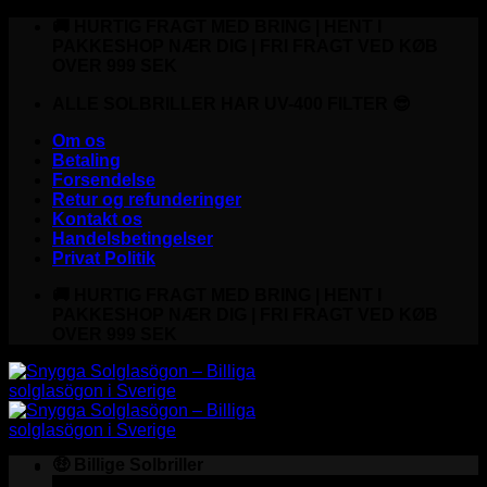
Fortsæt
🚚 HURTIG FRAGT MED BRING | HENT I
til
PAKKESHOP NÆR DIG | FRI FRAGT VED KØB
indhold
OVER 999 SEK
ALLE SOLBRILLER HAR UV-400 FILTER 😎
Om os
Betaling
Forsendelse
Retur og refunderinger
Kontakt os
Handelsbetingelser
Privat Politik
🚚 HURTIG FRAGT MED BRING | HENT I
PAKKESHOP NÆR DIG | FRI FRAGT VED KØB
OVER 999 SEK
🤑 Billige Solbriller