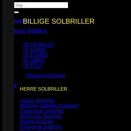
Søg
efter:
BILLIGE SOLBRILLER
Log ind
Kurv /
0
DKK
0
SE DEM ALLE
TIL MÆND
TIL DAMER
TIL BØRN
Ingen varer i kurven.
TIL FEST
Tilbage til shoppen
0
HERRE SOLBRILLER
Kurv
Aviator Solbriller
Wayfarer Solbriller
Clubmaster Solbriller
Millionaire Solbriller
Runde Solbriller
Ingen varer i kurven.
Firkantede Solbriller