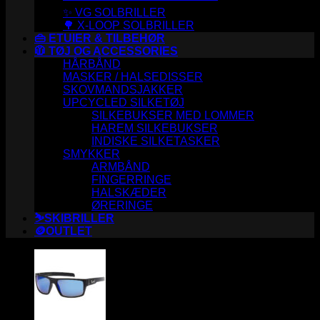
✨ VG SOLBRILLER
🌳 X-LOOP SOLBRILLER
👜 ETUIER & TILBEHØR
🧥 TØJ OG ACCESSORIES
HÅRBÅND
MASKER / HALSEDISSER
SKOVMANDSJAKKER
UPCYCLED SILKETØJ
SILKEBUKSER MED LOMMER
HAREM SILKEBUKSER
INDISKE SILKETASKER
SMYKKER
ARMBÅND
FINGERRINGE
HALSKÆDER
ØRERINGE
⛷️SKIBRILLER
🪙OUTLET