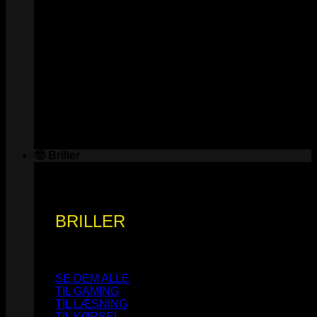
🤓 Briller
BRILLER
SE DEM ALLE
TIL GAMING
TIL LÆSNING
TIL KØRSEL