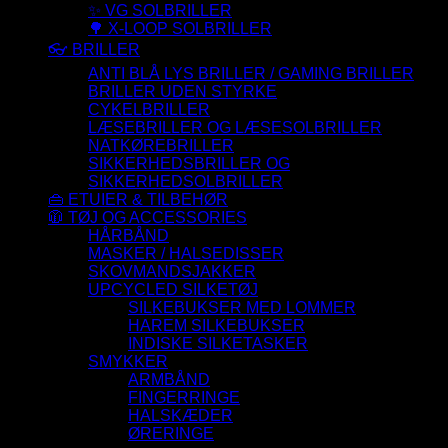
✨ VG SOLBRILLER
🌳 X-LOOP SOLBRILLER
👓 BRILLER
ANTI BLÅ LYS BRILLER / GAMING BRILLER
BRILLER UDEN STYRKE
CYKELBRILLER
LÆSEBRILLER OG LÆSESOLBRILLER
NATKØREBRILLER
SIKKERHEDSBRILLER OG
SIKKERHEDSOLBRILLER
👜 ETUIER & TILBEHØR
🧥 TØJ OG ACCESSORIES
HÅRBÅND
MASKER / HALSEDISSER
SKOVMANDSJAKKER
UPCYCLED SILKETØJ
SILKEBUKSER MED LOMMER
HAREM SILKEBUKSER
INDISKE SILKETASKER
SMYKKER
ARMBÅND
FINGERRINGE
HALSKÆDER
ØRERINGE