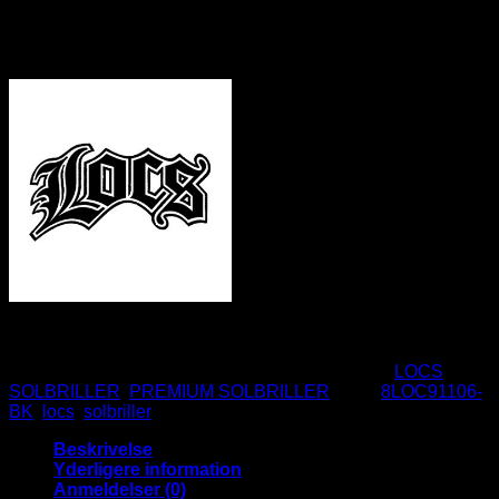
Plast stel
UV400
CE Godkendte
Ikke på lager
Varenummer (SKU):
8LOC91106-BK
Kategorier:
LOCS
SOLBRILLER
,
PREMIUM SOLBRILLER
Tags:
8LOC91106-
BK
,
locs
,
solbriller
Beskrivelse
Yderligere information
Anmeldelser (0)