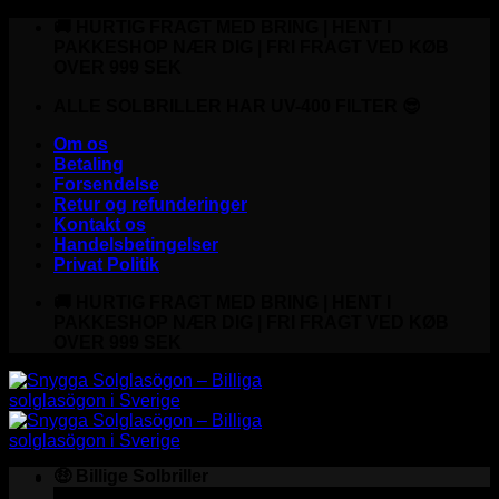
Fortsæt
🚚 HURTIG FRAGT MED BRING | HENT I
til
PAKKESHOP NÆR DIG | FRI FRAGT VED KØB
indhold
OVER 999 SEK
ALLE SOLBRILLER HAR UV-400 FILTER 😎
Om os
Betaling
Forsendelse
Retur og refunderinger
Kontakt os
Handelsbetingelser
Privat Politik
🚚 HURTIG FRAGT MED BRING | HENT I
PAKKESHOP NÆR DIG | FRI FRAGT VED KØB
OVER 999 SEK
🤑 Billige Solbriller