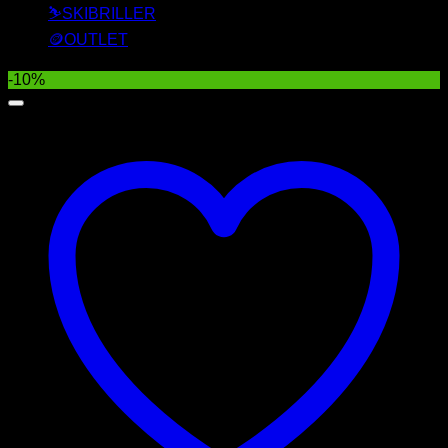
⛷️SKIBRILLER
🪙OUTLET
-10%