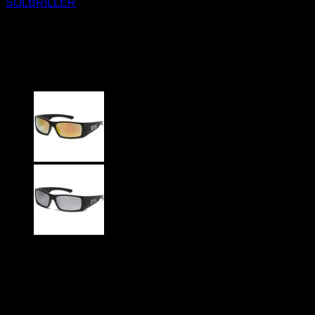
SOLBRILLER
Locs Solbriller – Bandido | Blå
spejlglas
229
DKK
LOCS – 8LOC91225-BKCM
Sort glansfuldt stel – Spejlglas
Plast stel