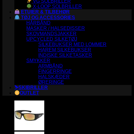
VG SOLBRILLER
X-LOOP SOLBRILLER
ETUIER & TILBEHØR
TØJ OG ACCESSORIES
HÅRBÅND
MASKER / HALSEDISSER
SKOVMANDSJAKKER
UPCYCLED SILKETØJ
SILKEBUKSER MED LOMMER
HAREM SILKEBUKSER
INDISKE SILKETASKER
SMYKKER
ARMBÅND
FINGERRINGE
HALSKÆDER
ØRERINGE
⛷️SKIBRILLER
OUTLET