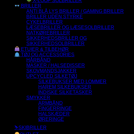
X-LOOP SOLBRILLER
BRILLER
ANTI BLÅ LYS BRILLER / GAMING BRILLER
BRILLER UDEN STYRKE
CYKELBRILLER
LÆSEBRILLER OG LÆSESOLBRILLER
NATKØREBRILLER
SIKKERHEDSBRILLER OG
SIKKERHEDSOLBRILLER
ETUIER & TILBEHØR
TØJ OG ACCESSORIES
HÅRBÅND
MASKER / HALSEDISSER
SKOVMANDSJAKKER
UPCYCLED SILKETØJ
SILKEBUKSER MED LOMMER
HAREM SILKEBUKSER
INDISKE SILKETASKER
SMYKKER
ARMBÅND
FINGERRINGE
HALSKÆDER
ØRERINGE
⛷️SKIBRILLER