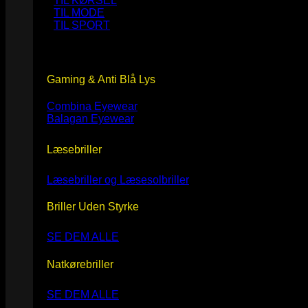
TIL KØRSEL
TIL MODE
TIL SPORT
Gaming & Anti Blå Lys
Combina Eyewear
Balagan Eyewear
Læsebriller
Læsebriller og Læsesolbriller
Briller Uden Styrke
SE DEM ALLE
Natkørebriller
SE DEM ALLE