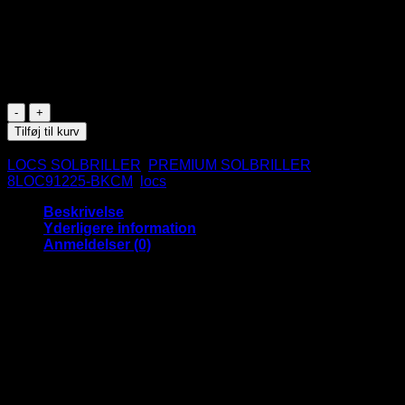
UV400
CE Godkendte
På lager
Locs
Solbriller
Tilføj til kurv
-
Varenummer (SKU):
8LOC91225-BKCM-BE
Kategorier:
Bandido
LOCS SOLBRILLER
,
PREMIUM SOLBRILLER
Tags:
|
8LOC91225-BKCM
,
locs
Blå
spejlglas
Beskrivelse
antal
Yderligere information
Anmeldelser (0)
Bandido Locs solbriller med store
sølv logoer på stængerne.
Locs Solbriller er et populært amerikansk solbrillemærke, der
er kendt for sin hardcore attitude. Som et af de mest
efterspurgte solbrillemærker i USA og internationalt har Locs
bevaret sine signaturdesigns og hårde stil gennem årene.