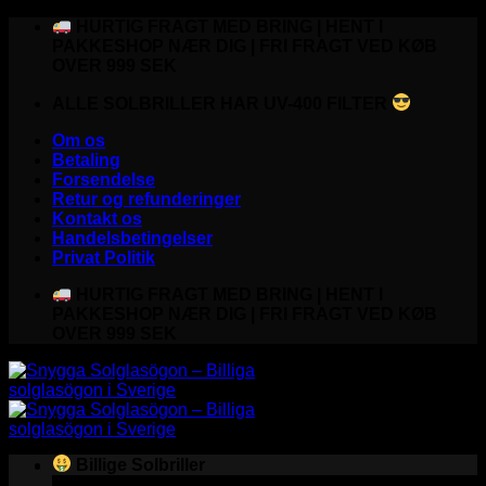
Fortsæt
HURTIG FRAGT MED BRING | HENT I
til
PAKKESHOP NÆR DIG | FRI FRAGT VED KØB
indhold
OVER 999 SEK
ALLE SOLBRILLER HAR UV-400 FILTER
Om os
Betaling
Forsendelse
Retur og refunderinger
Kontakt os
Handelsbetingelser
Privat Politik
HURTIG FRAGT MED BRING | HENT I
PAKKESHOP NÆR DIG | FRI FRAGT VED KØB
OVER 999 SEK
Billige Solbriller