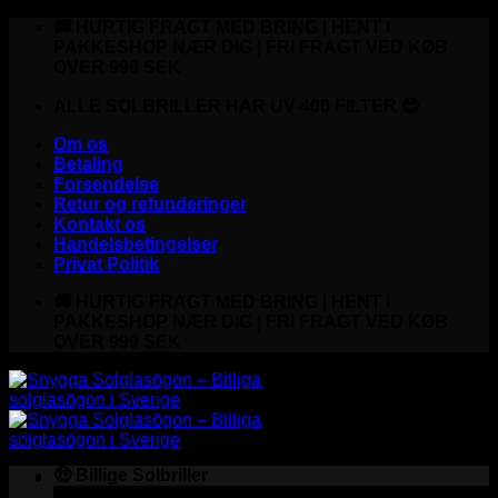
Fortsæt
🚚 HURTIG FRAGT MED BRING | HENT I
til
PAKKESHOP NÆR DIG | FRI FRAGT VED KØB
indhold
OVER 999 SEK
ALLE SOLBRILLER HAR UV-400 FILTER 😎
Om os
Betaling
Forsendelse
Retur og refunderinger
Kontakt os
Handelsbetingelser
Privat Politik
🚚 HURTIG FRAGT MED BRING | HENT I
PAKKESHOP NÆR DIG | FRI FRAGT VED KØB
OVER 999 SEK
🤑 Billige Solbriller