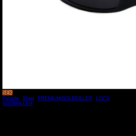
SEK
Forside
/
Shop
/
PREMIUM SOLBRILLER
/
LOCS
SOLBRILLER
Locs Solbriller – Bandana
inside | Sort