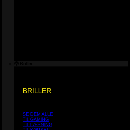
🤓 Briller
BRILLER
SE DEM ALLE
TIL GAMING
TIL LÆSNING
TIL KØRSEL