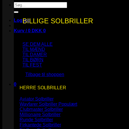
Søg
efter:
BILLIGE SOLBRILLER
Log ind
Kurv /
0
DKK
0
SE DEM ALLE
TIL MÆND
TIL DAMER
TIL BØRN
Ingen varer i kurven.
TIL FEST
Tilbage til shoppen
0
HERRE SOLBRILLER
Kurv
Aviator Solbriller
Wayfarer Solbriller
Clubmaster Solbriller
Millionaire Solbriller
Runde Solbriller
Ingen varer i kurven.
Firkantede Solbriller