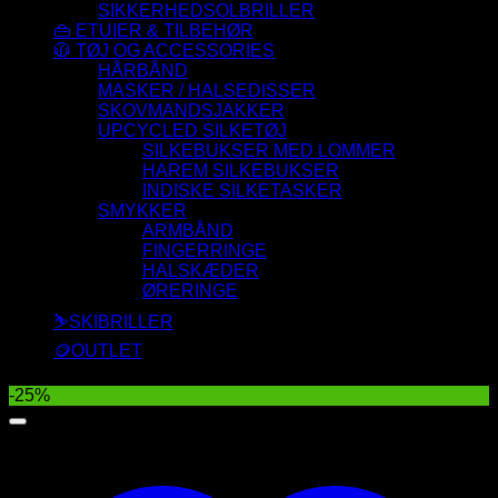
SIKKERHEDSOLBRILLER
👜 ETUIER & TILBEHØR
🧥 TØJ OG ACCESSORIES
HÅRBÅND
MASKER / HALSEDISSER
SKOVMANDSJAKKER
UPCYCLED SILKETØJ
SILKEBUKSER MED LOMMER
HAREM SILKEBUKSER
INDISKE SILKETASKER
SMYKKER
ARMBÅND
FINGERRINGE
HALSKÆDER
ØRERINGE
⛷️SKIBRILLER
🪙OUTLET
-25%