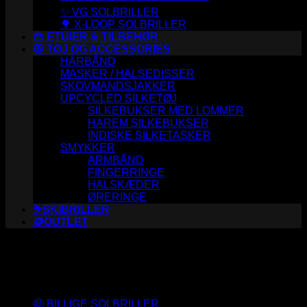
✨ VG SOLBRILLER
🌳 X-LOOP SOLBRILLER
👜 ETUIER & TILBEHØR
🧥 TØJ OG ACCESSORIES
HÅRBÅND
MASKER / HALSEDISSER
SKOVMANDSJAKKER
UPCYCLED SILKETØJ
SILKEBUKSER MED LOMMER
HAREM SILKEBUKSER
INDISKE SILKETASKER
SMYKKER
ARMBÅND
FINGERRINGE
HALSKÆDER
ØRERINGE
⛷️SKIBRILLER
🪙OUTLET
Varesortiment
🤑 BILLIGE SOLBRILLER