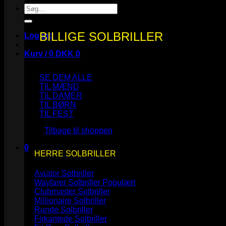
Søg
efter:
BILLIGE SOLBRILLER
Log ind
Kurv /
0
DKK
0
SE DEM ALLE
TIL MÆND
TIL DAMER
TIL BØRN
Ingen varer i kurven.
TIL FEST
Tilbage til shoppen
0
HERRE SOLBRILLER
Kurv
Aviator Solbriller
Wayfarer Solbriller
Clubmaster Solbriller
Millionaire Solbriller
Runde Solbriller
Ingen varer i kurven.
Firkantede Solbriller