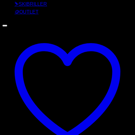
⛷️SKIBRILLER
🪙OUTLET