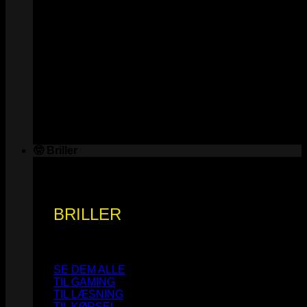
🤓 Briller
BRILLER
SE DEM ALLE
TIL GAMING
TIL LÆSNING
TIL KØRSEL