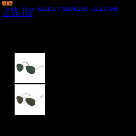
SEK
Forside
/
Shop
/
BILLIGE SOLBRILLER
/
ALLE DAME
SOLBRILLER
Let guld Aviator solbriller –
Lysebrune fade glas
79
DKK
let guldfarvede Aviator solbriller med lysebrune fade