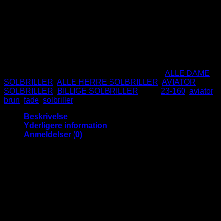
glas.
Metal stel
UV400 beskyttelse
CE godkendte
Ikke på lager
Varenummer (SKU):
23-160BNFE
Kategorier:
ALLE DAME
SOLBRILLER
,
ALLE HERRE SOLBRILLER
,
AVIATOR
SOLBRILLER
,
BILLIGE SOLBRILLER
Tags:
23-160
,
aviator
,
brun
,
fade
,
solbriller
Beskrivelse
Yderligere information
Anmeldelser (0)
Let guldfarvet Aviator solbriller med
lysebrune fade glas
Super fede solbriller i den klassiske Aviator / Pilot stil som
aldrig går af mode.
Disse sprøde solbriller er med behagelige lyse fade glas, så
du også kan bruge dem når solen går ned.