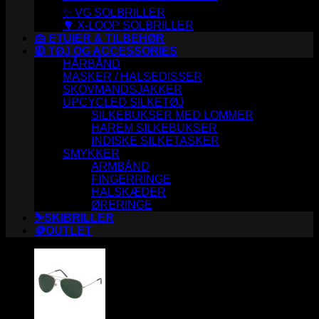
✨ VG SOLBRILLER
🌳 X-LOOP SOLBRILLER
👜 ETUIER & TILBEHØR
🧥 TØJ OG ACCESSORIES
HÅRBÅND
MASKER / HALSEDISSER
SKOVMANDSJAKKER
UPCYCLED SILKETØJ
SILKEBUKSER MED LOMMER
HAREM SILKEBUKSER
INDISKE SILKETASKER
SMYKKER
ARMBÅND
FINGERRINGE
HALSKÆDER
ØRERINGE
⛷️SKIBRILLER
🪙OUTLET