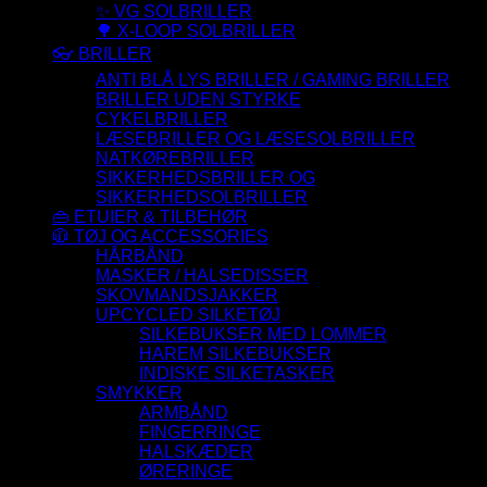
✨ VG SOLBRILLER
🌳 X-LOOP SOLBRILLER
👓 BRILLER
ANTI BLÅ LYS BRILLER / GAMING BRILLER
BRILLER UDEN STYRKE
CYKELBRILLER
LÆSEBRILLER OG LÆSESOLBRILLER
NATKØREBRILLER
SIKKERHEDSBRILLER OG
SIKKERHEDSOLBRILLER
👜 ETUIER & TILBEHØR
🧥 TØJ OG ACCESSORIES
HÅRBÅND
MASKER / HALSEDISSER
SKOVMANDSJAKKER
UPCYCLED SILKETØJ
SILKEBUKSER MED LOMMER
HAREM SILKEBUKSER
INDISKE SILKETASKER
SMYKKER
ARMBÅND
FINGERRINGE
HALSKÆDER
ØRERINGE