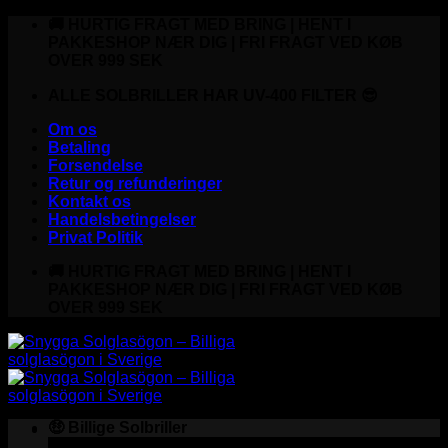
Fortsæt
🚚 HURTIG FRAGT MED BRING | HENT I
til
PAKKESHOP NÆR DIG | FRI FRAGT VED KØB
indhold
OVER 999 SEK
ALLE SOLBRILLER HAR UV-400 FILTER 😎
Om os
Betaling
Forsendelse
Retur og refunderinger
Kontakt os
Handelsbetingelser
Privat Politik
🚚 HURTIG FRAGT MED BRING | HENT I
PAKKESHOP NÆR DIG | FRI FRAGT VED KØB
OVER 999 SEK
🤑 Billige Solbriller