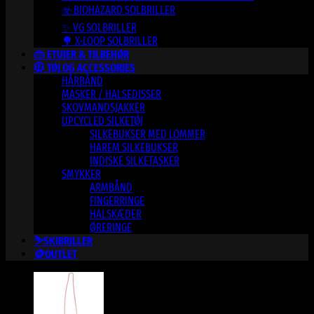
☣️ BIOHAZARD SOLBRILLER
✨ VG SOLBRILLER
🌳 X-LOOP SOLBRILLER
👜 ETUIER & TILBEHØR
🧥 TØJ OG ACCESSORIES
HÅRBÅND
MASKER / HALSEDISSER
SKOVMANDSJAKKER
UPCYCLED SILKETØJ
SILKEBUKSER MED LOMMER
HAREM SILKEBUKSER
INDISKE SILKETASKER
SMYKKER
ARMBÅND
FINGERRINGE
HALSKÆDER
ØRERINGE
⛷️SKIBRILLER
🪙OUTLET