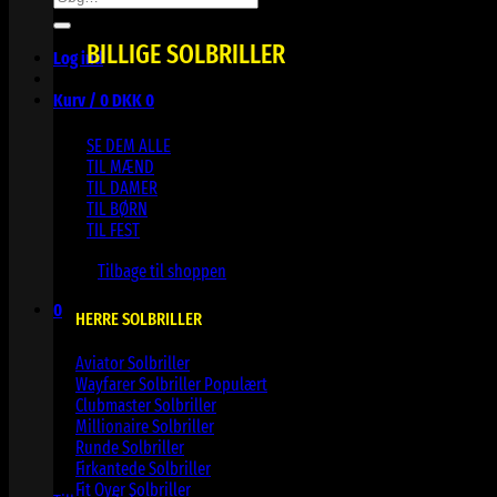
efter:
BILLIGE SOLBRILLER
Log ind
Kurv /
0
DKK
0
SE DEM ALLE
TIL MÆND
TIL DAMER
TIL BØRN
TIL FEST
Ingen varer i kurven.
Tilbage til shoppen
0
HERRE SOLBRILLER
Kurv
Aviator Solbriller
Wayfarer Solbriller
Clubmaster Solbriller
Millionaire Solbriller
Runde Solbriller
Ingen varer i kurven.
Firkantede Solbriller
Fit Over Solbriller