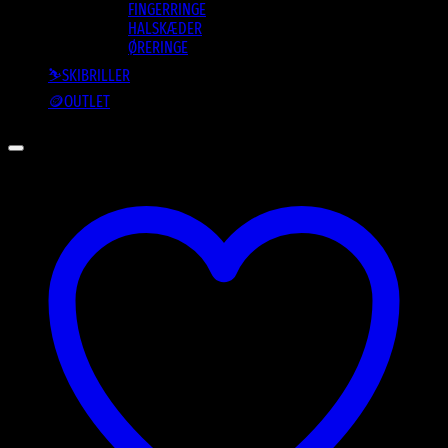
FINGERRINGE
HALSKÆDER
ØRERINGE
⛷️SKIBRILLER
🪙OUTLET