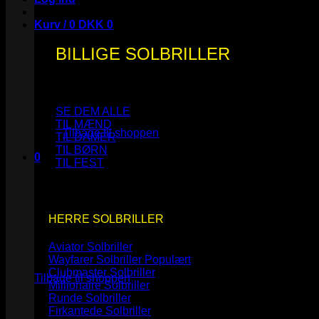
Kurv /
0
DKK
0
BILLIGE SOLBRILLER
Ingen varer i kurven.
SE DEM ALLE
TIL MÆND
Tilbage til shoppen
TIL DAMER
TIL BØRN
0
TIL FEST
Kurv
HERRE SOLBRILLER
Aviator Solbriller
Ingen varer i kurven.
Wayfarer Solbriller
Clubmaster Solbriller
Tilbage til shoppen
Millionaire Solbriller
Runde Solbriller
Firkantede Solbriller