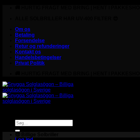
Fortsæt
🚚 HURTIG FRAGT MED BRING | HENT I PAKKESHO
til
indhold
ALLE SOLBRILLER HAR UV-400 FILTER 😎
Om os
Betaling
Forsendelse
Retur og refunderinger
Kontakt os
Handelsbetingelser
Privat Politik
🚚 HURTIG FRAGT MED BRING | HENT I PAKKESHO
Søg
efter:
🤑 Billige Solbriller
Log ind