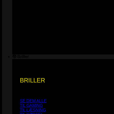
🤓 Briller
BRILLER
SE DEM ALLE
TIL GAMING
TIL LÆSNING