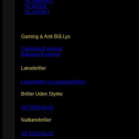
TIL KØRSEL
TIL MODE
TIL SPORT
Gaming & Anti Blå Lys
Combina Eyewear
Balagan Eyewear
Læsebriller
Læsebriller og Læsesolbriller
Briller Uden Styrke
SE DEM ALLE
Natkørebriller
SE DEM ALLE