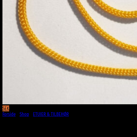
SEK
Forside
/
Shop
/
ETUIER & TILBEHØR
Honning gul Brillesnor