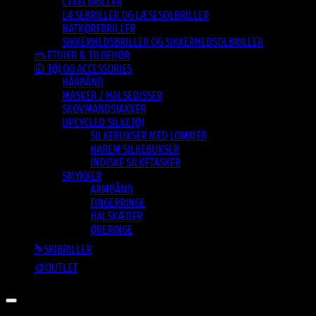
CYKELBRILLER
LÆSEBRILLER OG LÆSESOLBRILLER
NATKØREBRILLER
SIKKERHEDSBRILLER OG SIKKERHEDSOLBRILLER
👜 ETUIER & TILBEHØR
🧥 TØJ OG ACCESSORIES
HÅRBÅND
MASKER / HALSEDISSER
SKOVMANDSJAKKER
UPCYCLED SILKETØJ
SILKEBUKSER MED LOMMER
HAREM SILKEBUKSER
INDISKE SILKETASKER
SMYKKER
ARMBÅND
FINGERRINGE
HALSKÆDER
ØRERINGE
⛷️SKIBRILLER
🪙OUTLET