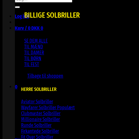
efter:
BILLIGE SOLBRILLER
Log ind
Kurv /
0
DKK
0
SE DEM ALLE
TIL MÆND
TIL DAMER
TIL BØRN
TIL FEST
Ingen varer i kurven.
Tilbage til shoppen
0
HERRE SOLBRILLER
Kurv
Aviator Solbriller
Wayfarer Solbriller
Clubmaster Solbriller
Millionaire Solbriller
Runde Solbriller
Ingen varer i kurven.
Firkantede Solbriller
Fit Over Solbriller