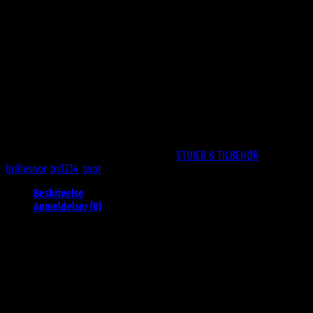
10
DKK
Honning gul brillesnor
Til briller og solbriller
63,5 Cm.
Ikke på lager
Varenummer (SKU):
BS1234HYW
Kategori:
ETUIER & TILBEHØR
Tags:
brillesnor
,
bs1234
,
snor
Beskrivelse
Anmeldelser (0)
Honning Gul Brillesnor
Til briller og solbriller
63,5 Cm. – Men kan give sig til over 70 Cm.