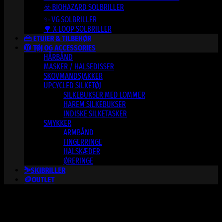
☣️ BIOHAZARD SOLBRILLER
✨ VG SOLBRILLER
🌳 X-LOOP SOLBRILLER
👜 ETUIER & TILBEHØR
🧥 TØJ OG ACCESSORIES
HÅRBÅND
MASKER / HALSEDISSER
SKOVMANDSJAKKER
UPCYCLED SILKETØJ
SILKEBUKSER MED LOMMER
HAREM SILKEBUKSER
INDISKE SILKETASKER
SMYKKER
ARMBÅND
FINGERRINGE
HALSKÆDER
ØRERINGE
⛷️SKIBRILLER
🪙OUTLET