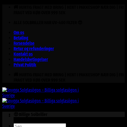
Fortsæt
🚚 HURTIG FRAGT MED BRING | HENT I PAKKESHOP NÆR DIG | FRI
til
FRAGT VED KØB OVER 999 SEK
indhold
ALLE SOLBRILLER HAR UV-400 FILTER 😎
Om os
Betaling
Forsendelse
Retur og refunderinger
Kontakt os
Handelsbetingelser
Privat Politik
🚚 HURTIG FRAGT MED BRING | HENT I PAKKESHOP NÆR DIG | FRI
FRAGT VED KØB OVER 999 SEK
🤑 Billige Solbriller
Søg