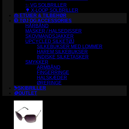
✨ VG SOLBRILLER
🌳 X-LOOP SOLBRILLER
👜 ETUIER & TILBEHØR
🧥 TØJ OG ACCESSORIES
HÅRBÅND
MASKER / HALSEDISSER
SKOVMANDSJAKKER
UPCYCLED SILKETØJ
SILKEBUKSER MED LOMMER
HAREM SILKEBUKSER
INDISKE SILKETASKER
SMYKKER
ARMBÅND
FINGERRINGE
HALSKÆDER
ØRERINGE
⛷️SKIBRILLER
🪙OUTLET