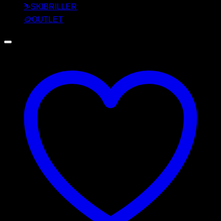
⛷️SKIBRILLER
🪙OUTLET