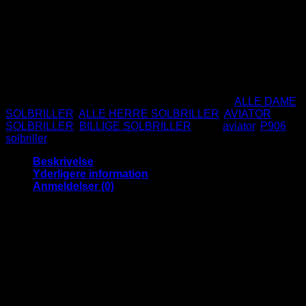
fade glas.
Metal stel
UV400 beskyttelse
CE godkendte
Ikke på lager
Varenummer (SKU):
P906BKFADE
Kategorier:
ALLE DAME
SOLBRILLER
,
ALLE HERRE SOLBRILLER
,
AVIATOR
SOLBRILLER
,
BILLIGE SOLBRILLER
Tags:
aviator
,
P906
,
solbriller
Beskrivelse
Yderligere information
Anmeldelser (0)
Helt sorte Aviator solbriller – Mørke fade
glas
Super fede solbriller i den klassiske Aviator / Pilot stil som
aldrig går af mode.
Disse sprøde solbriller er med behagelige mørke glas.
Absolut et lækkert valg til både mænd og kvinder.