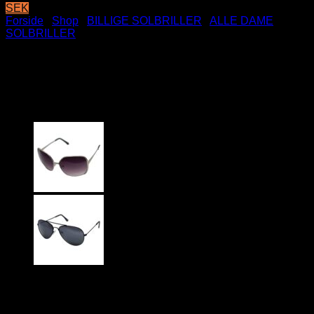
SEK
Forside
/
Shop
/
BILLIGE SOLBRILLER
/
ALLE DAME
SOLBRILLER
Helt sorte Aviator solbriller –
Mørke fade glas
79
DKK
Helt sorte glansfulde sølv Aviator solbriller med mørke