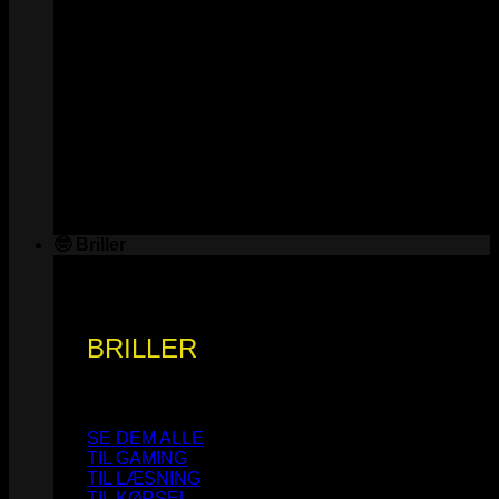
🤓 Briller
BRILLER
SE DEM ALLE
TIL GAMING
TIL LÆSNING
TIL KØRSEL