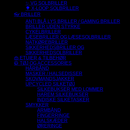
✨ VG SOLBRILLER
🌳 X-LOOP SOLBRILLER
👓 BRILLER
ANTI BLÅ LYS BRILLER / GAMING BRILLER
BRILLER UDEN STYRKE
CYKELBRILLER
LÆSEBRILLER OG LÆSESOLBRILLER
NATKØREBRILLER
SIKKERHEDSBRILLER OG
SIKKERHEDSOLBRILLER
👜 ETUIER & TILBEHØR
🧥 TØJ OG ACCESSORIES
HÅRBÅND
MASKER / HALSEDISSER
SKOVMANDSJAKKER
UPCYCLED SILKETØJ
SILKEBUKSER MED LOMMER
HAREM SILKEBUKSER
INDISKE SILKETASKER
SMYKKER
ARMBÅND
FINGERRINGE
HALSKÆDER
ØRERINGE