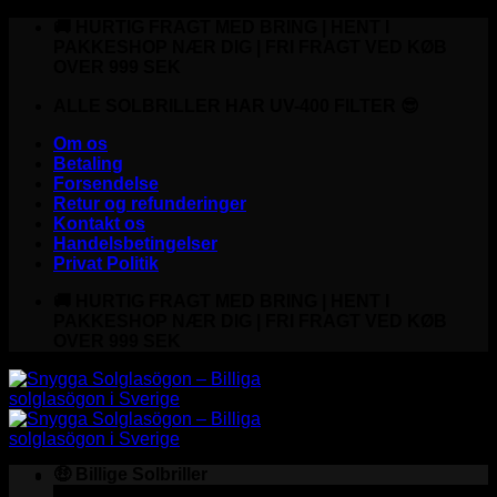
Fortsæt
🚚 HURTIG FRAGT MED BRING | HENT I
til
PAKKESHOP NÆR DIG | FRI FRAGT VED KØB
indhold
OVER 999 SEK
ALLE SOLBRILLER HAR UV-400 FILTER 😎
Om os
Betaling
Forsendelse
Retur og refunderinger
Kontakt os
Handelsbetingelser
Privat Politik
🚚 HURTIG FRAGT MED BRING | HENT I
PAKKESHOP NÆR DIG | FRI FRAGT VED KØB
OVER 999 SEK
🤑 Billige Solbriller