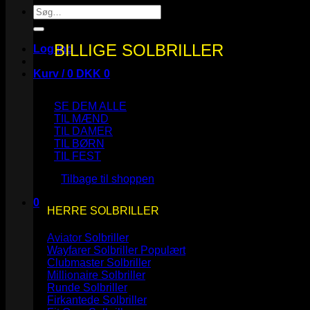
Søg
efter:
BILLIGE SOLBRILLER
Log ind
Kurv /
0
DKK
0
SE DEM ALLE
TIL MÆND
TIL DAMER
TIL BØRN
Ingen varer i kurven.
TIL FEST
Tilbage til shoppen
0
HERRE SOLBRILLER
Kurv
Aviator Solbriller
Wayfarer Solbriller
Clubmaster Solbriller
Millionaire Solbriller
Runde Solbriller
Ingen varer i kurven.
Firkantede Solbriller