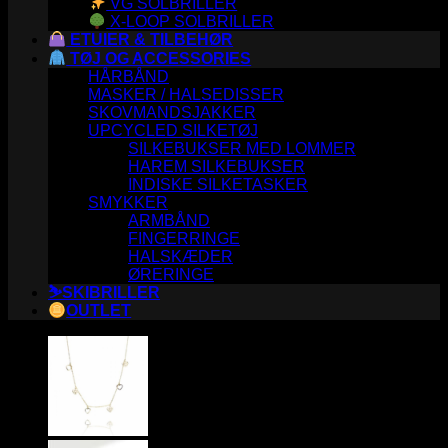
VG SOLBRILLER
X-LOOP SOLBRILLER
ETUIER & TILBEHØR
TØJ OG ACCESSORIES
HÅRBÅND
MASKER / HALSEDISSER
SKOVMANDSJAKKER
UPCYCLED SILKETØJ
SILKEBUKSER MED LOMMER
HAREM SILKEBUKSER
INDISKE SILKETASKER
SMYKKER
ARMBÅND
FINGERRINGE
HALSKÆDER
ØRERINGE
⛷️SKIBRILLER
OUTLET