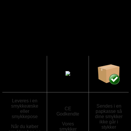
elegance, hvor hver genstand er nøje udvalgt for at tilføre
glans og skønhed til din personlige stil
Leveres i en
smykkeæske
Sendes i en
CE
eller
papkasse så
Godkendte
smykkepose
dine smykker
ikke går i
Vores
Når du køber
stykker
smykker