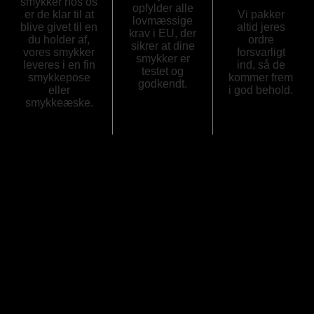
smykker hos os
opfylder alle
er de klar til at
Vi pakker
lovmæssige
blive givet til en
altid jeres
krav i EU, der
du holder af,
ordre
sikrer at dine
vores smykker
forsvarligt
smykker er
leveres i en fin
ind, så de
testet og
smykkepose
kommer frem
godkendt.
eller
i god behold.
smykkeæske.
Anmeldelser
Der er endnu ikke nogle anmeldelser.
Kun kunder, der er logget ind og har købt denne vare, kan
skrive en anmeldelse.
-58%