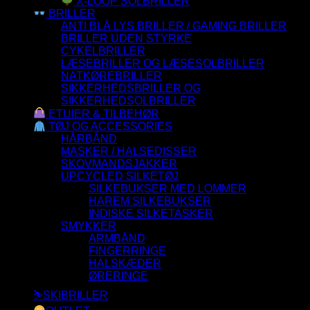
X-LOOP SOLBRILLER
BRILLER
ANTI BLÅ LYS BRILLER / GAMING BRILLER
BRILLER UDEN STYRKE
CYKELBRILLER
LÆSEBRILLER OG LÆSESOLBRILLER
NATKØREBRILLER
SIKKERHEDSBRILLER OG
SIKKERHEDSOLBRILLER
ETUIER & TILBEHØR
TØJ OG ACCESSORIES
HÅRBÅND
MASKER / HALSEDISSER
SKOVMANDSJAKKER
UPCYCLED SILKETØJ
SILKEBUKSER MED LOMMER
HAREM SILKEBUKSER
INDISKE SILKETASKER
SMYKKER
ARMBÅND
FINGERRINGE
HALSKÆDER
ØRERINGE
⛷️SKIBRILLER