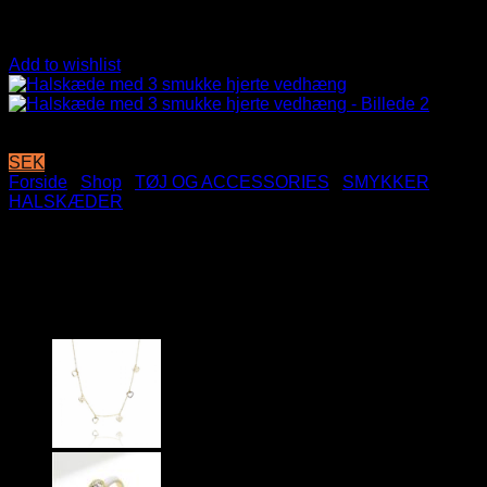
Add to wishlist
SEK
Forside
/
Shop
/
TØJ OG ACCESSORIES
/
SMYKKER
/
HALSKÆDER
Halskæde med 3 smukke
hjerte vedhæng