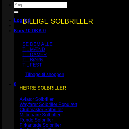
Søg
efter:
BILLIGE SOLBRILLER
Log ind
Kurv /
0
DKK
0
SE DEM ALLE
TIL MÆND
TIL DAMER
TIL BØRN
Ingen varer i kurven.
TIL FEST
Tilbage til shoppen
0
HERRE SOLBRILLER
Kurv
Aviator Solbriller
Wayfarer Solbriller
Clubmaster Solbriller
Millionaire Solbriller
Runde Solbriller
Ingen varer i kurven.
Firkantede Solbriller