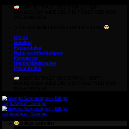
Fortsæt
HURTIG FRAGT MED BRING | HENT I
til
PAKKESHOP NÆR DIG | FRI FRAGT VED KØB
indhold
OVER 999 SEK
ALLE SOLBRILLER HAR UV-400 FILTER
Om os
Betaling
Forsendelse
Retur og refunderinger
Kontakt os
Handelsbetingelser
Privat Politik
HURTIG FRAGT MED BRING | HENT I
PAKKESHOP NÆR DIG | FRI FRAGT VED KØB
OVER 999 SEK
Billige Solbriller