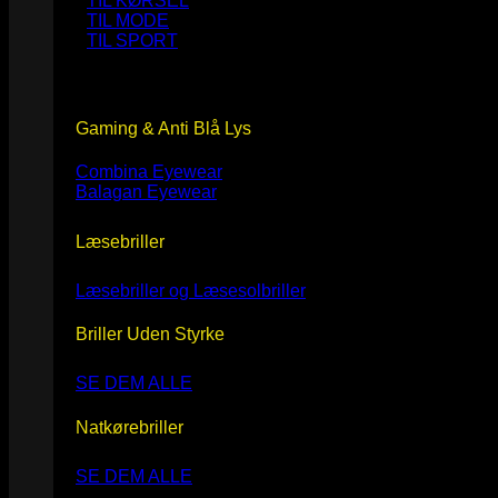
TIL KØRSEL
TIL MODE
TIL SPORT
Gaming & Anti Blå Lys
Combina Eyewear
Balagan Eyewear
Læsebriller
Læsebriller og Læsesolbriller
Briller Uden Styrke
SE DEM ALLE
Natkørebriller
SE DEM ALLE