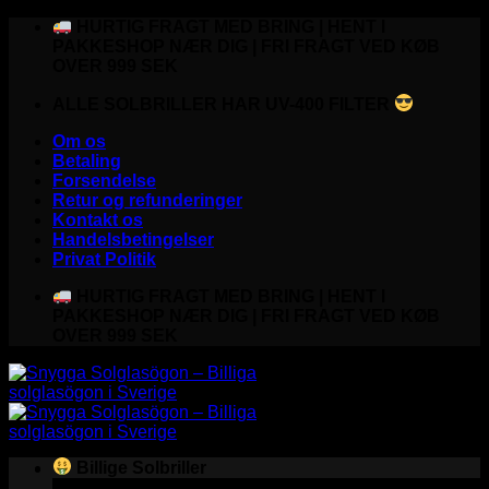
Fortsæt
HURTIG FRAGT MED BRING | HENT I
til
PAKKESHOP NÆR DIG | FRI FRAGT VED KØB
indhold
OVER 999 SEK
ALLE SOLBRILLER HAR UV-400 FILTER
Om os
Betaling
Forsendelse
Retur og refunderinger
Kontakt os
Handelsbetingelser
Privat Politik
HURTIG FRAGT MED BRING | HENT I
PAKKESHOP NÆR DIG | FRI FRAGT VED KØB
OVER 999 SEK
Billige Solbriller