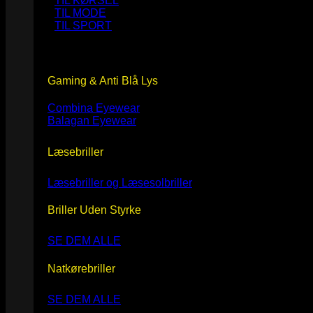
TIL KØRSEL
TIL MODE
TIL SPORT
Gaming & Anti Blå Lys
Combina Eyewear
Balagan Eyewear
Læsebriller
Læsebriller og Læsesolbriller
Briller Uden Styrke
SE DEM ALLE
Natkørebriller
SE DEM ALLE