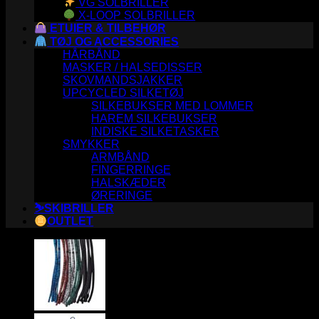
VG SOLBRILLER
X-LOOP SOLBRILLER
ETUIER & TILBEHØR
TØJ OG ACCESSORIES
HÅRBÅND
MASKER / HALSEDISSER
SKOVMANDSJAKKER
UPCYCLED SILKETØJ
SILKEBUKSER MED LOMMER
HAREM SILKEBUKSER
INDISKE SILKETASKER
SMYKKER
ARMBÅND
FINGERRINGE
HALSKÆDER
ØRERINGE
⛷️SKIBRILLER
OUTLET