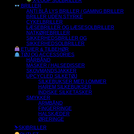
X-LOOP SOLBRILLER
BRILLER
ANTI BLÅ LYS BRILLER / GAMING BRILLER
BRILLER UDEN STYRKE
CYKELBRILLER
LÆSEBRILLER OG LÆSESOLBRILLER
NATKØREBRILLER
SIKKERHEDSBRILLER OG
SIKKERHEDSOLBRILLER
ETUIER & TILBEHØR
TØJ OG ACCESSORIES
HÅRBÅND
MASKER / HALSEDISSER
SKOVMANDSJAKKER
UPCYCLED SILKETØJ
SILKEBUKSER MED LOMMER
HAREM SILKEBUKSER
INDISKE SILKETASKER
SMYKKER
ARMBÅND
FINGERRINGE
HALSKÆDER
ØRERINGE
⛷️SKIBRILLER