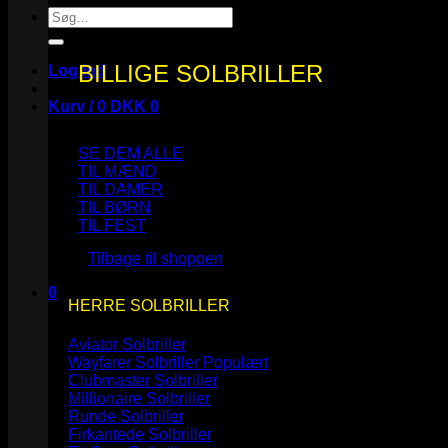
Søg
efter:
BILLIGE SOLBRILLER
Log ind
Kurv /
0
DKK
0
SE DEM ALLE
TIL MÆND
TIL DAMER
TIL BØRN
Ingen varer i kurven.
TIL FEST
Tilbage til shoppen
0
HERRE SOLBRILLER
Kurv
Aviator Solbriller
Wayfarer Solbriller
Clubmaster Solbriller
Millionaire Solbriller
Runde Solbriller
Ingen varer i kurven.
Firkantede Solbriller