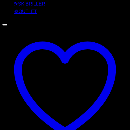
⛷️SKIBRILLER
🪙OUTLET