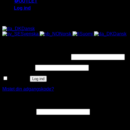
🪙OUTLET
Log ind
ALLE SOLBRILLER HAR UV-400 FILTER 😎
Dansk
Svenska
Norsk
Suomi
Dansk
Log ind
Påkrævet
Brugernavn eller e-mailadresse
*
Påkrævet
Adgangskode
*
Husk mig
Log ind
Mistet din adgangskode?
Opret en kundekonto
Påkrævet
E-mailadresse
*
Et link til en side, hvor du kan oprette en ny adgangskode, vil
blive sendt til din e-mailadresse.