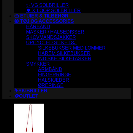
✨ VG SOLBRILLER
🌳 X-LOOP SOLBRILLER
👜 ETUIER & TILBEHØR
🧥 TØJ OG ACCESSORIES
HÅRBÅND
MASKER / HALSEDISSER
SKOVMANDSJAKKER
UPCYCLED SILKETØJ
SILKEBUKSER MED LOMMER
HAREM SILKEBUKSER
INDISKE SILKETASKER
SMYKKER
ARMBÅND
FINGERRINGE
HALSKÆDER
ØRERINGE
⛷️SKIBRILLER
🪙OUTLET