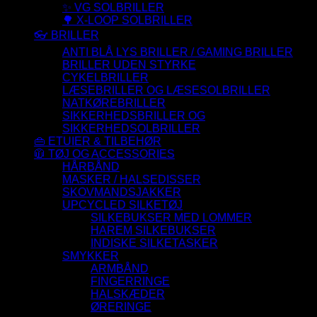
✨ VG SOLBRILLER
🌳 X-LOOP SOLBRILLER
👓 BRILLER
ANTI BLÅ LYS BRILLER / GAMING BRILLER
BRILLER UDEN STYRKE
CYKELBRILLER
LÆSEBRILLER OG LÆSESOLBRILLER
NATKØREBRILLER
SIKKERHEDSBRILLER OG
SIKKERHEDSOLBRILLER
👜 ETUIER & TILBEHØR
🧥 TØJ OG ACCESSORIES
HÅRBÅND
MASKER / HALSEDISSER
SKOVMANDSJAKKER
UPCYCLED SILKETØJ
SILKEBUKSER MED LOMMER
HAREM SILKEBUKSER
INDISKE SILKETASKER
SMYKKER
ARMBÅND
FINGERRINGE
HALSKÆDER
ØRERINGE