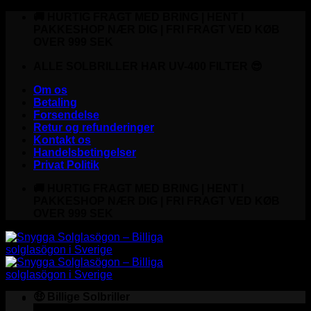
Fortsæt
🚚 HURTIG FRAGT MED BRING | HENT I
til
PAKKESHOP NÆR DIG | FRI FRAGT VED KØB
indhold
OVER 999 SEK
ALLE SOLBRILLER HAR UV-400 FILTER 😎
Om os
Betaling
Forsendelse
Retur og refunderinger
Kontakt os
Handelsbetingelser
Privat Politik
🚚 HURTIG FRAGT MED BRING | HENT I
PAKKESHOP NÆR DIG | FRI FRAGT VED KØB
OVER 999 SEK
🤑 Billige Solbriller