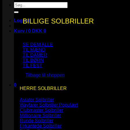
Søg
efter:
BILLIGE SOLBRILLER
Log ind
Kurv /
0
DKK
0
SE DEM ALLE
TIL MÆND
TIL DAMER
TIL BØRN
Ingen varer i kurven.
TIL FEST
Tilbage til shoppen
0
HERRE SOLBRILLER
Kurv
Aviator Solbriller
Wayfarer Solbriller
Clubmaster Solbriller
Millionaire Solbriller
Runde Solbriller
Ingen varer i kurven.
Firkantede Solbriller