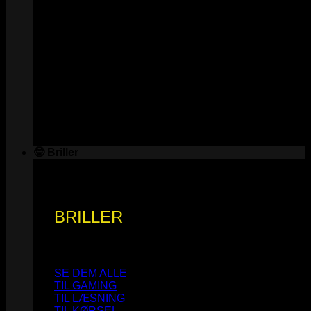
🤓 Briller
BRILLER
SE DEM ALLE
TIL GAMING
TIL LÆSNING
TIL KØRSEL