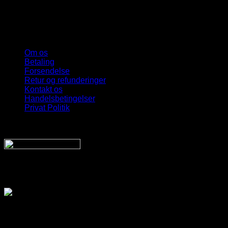
Om os
Betaling
Forsendelse
Retur og refunderinger
Kontakt os
Handelsbetingelser
Privat Politik
Sveriges bedste udvalg
Af billige solbriller
Vi sender din pakke hurtigt med:
SnyggaSolglasögon.se