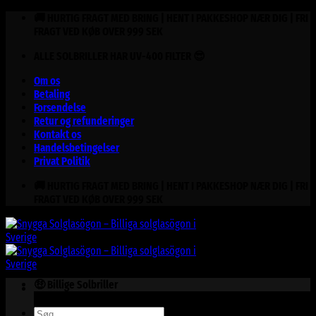
Fortsæt
🚚 HURTIG FRAGT MED BRING | HENT I PAKKESHOP NÆR DIG | FRI
til
FRAGT VED KØB OVER 999 SEK
indhold
ALLE SOLBRILLER HAR UV-400 FILTER 😎
Om os
Betaling
Forsendelse
Retur og refunderinger
Kontakt os
Handelsbetingelser
Privat Politik
🚚 HURTIG FRAGT MED BRING | HENT I PAKKESHOP NÆR DIG | FRI
FRAGT VED KØB OVER 999 SEK
🤑 Billige Solbriller
Søg