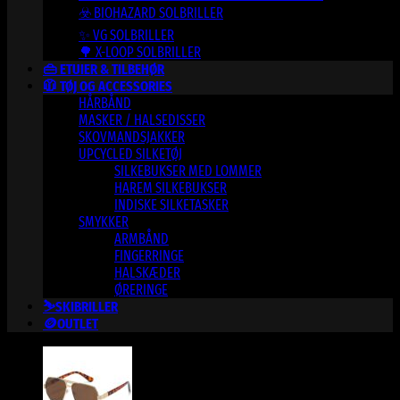
☣️ BIOHAZARD SOLBRILLER
✨ VG SOLBRILLER
🌳 X-LOOP SOLBRILLER
👜 ETUIER & TILBEHØR
🧥 TØJ OG ACCESSORIES
HÅRBÅND
MASKER / HALSEDISSER
SKOVMANDSJAKKER
UPCYCLED SILKETØJ
SILKEBUKSER MED LOMMER
HAREM SILKEBUKSER
INDISKE SILKETASKER
SMYKKER
ARMBÅND
FINGERRINGE
HALSKÆDER
ØRERINGE
⛷️SKIBRILLER
🪙OUTLET