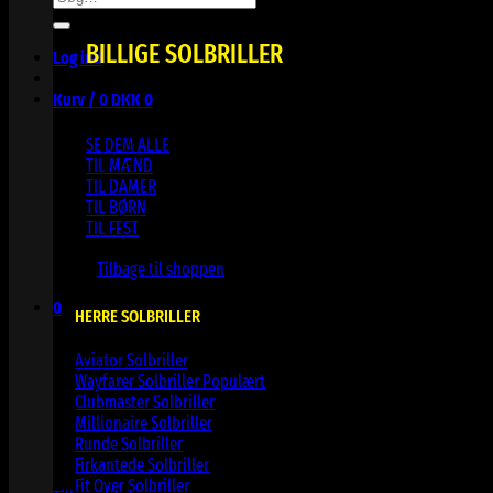
efter:
BILLIGE SOLBRILLER
Log ind
Kurv /
0
DKK
0
SE DEM ALLE
TIL MÆND
TIL DAMER
TIL BØRN
TIL FEST
Ingen varer i kurven.
Tilbage til shoppen
0
HERRE SOLBRILLER
Kurv
Aviator Solbriller
Wayfarer Solbriller
Clubmaster Solbriller
Millionaire Solbriller
Runde Solbriller
Ingen varer i kurven.
Firkantede Solbriller
Fit Over Solbriller