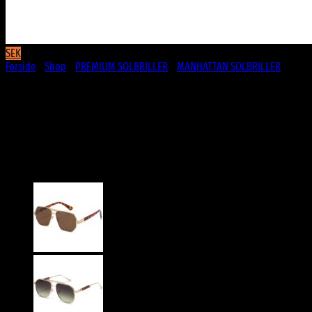
SEK
Forside
/
Shop
/
PREMIUM SOLBRILLER
/
MANHATTAN SOLBRILLER
Guld metal Manhattan Aviator-
Millionaire Solbriller – Quincy |
Mørke fade glas