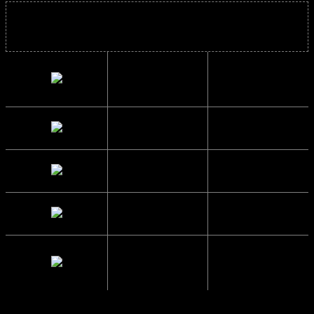
Solbrillens mål
Indvendig
13.6 cm.
bredde
Højde
5 cm.
Sidelængde
15 cm.
Glas Bredde
5.8 cm.
Mellemrum
1.3 cm.
mellem glas