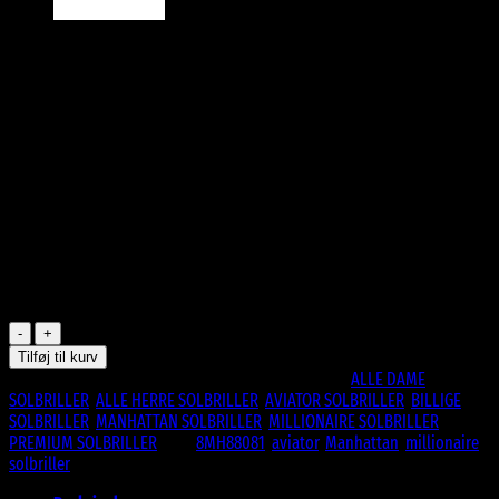
249
DKK
Manhattan – 8MH88081
Guld metal stel
Fade glas
Materiale: Metal og plast
UV400
CE Godkendte
På lager
Guld
metal
Tilføj til kurv
Manhattan
Varenummer (SKU):
8MH88081-GD-BKFE
Kategorier:
ALLE DAME
Aviator-
SOLBRILLER
,
ALLE HERRE SOLBRILLER
,
AVIATOR SOLBRILLER
,
BILLIGE
Millionaire
SOLBRILLER
,
MANHATTAN SOLBRILLER
,
MILLIONAIRE SOLBRILLER
,
Solbriller
PREMIUM SOLBRILLER
Tags:
8MH88081
,
aviator
,
Manhattan
,
millionaire
,
-
solbriller
Quincy