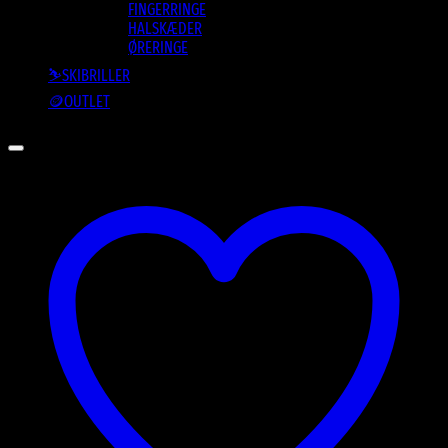
FINGERRINGE
HALSKÆDER
ØRERINGE
⛷️SKIBRILLER
🪙OUTLET