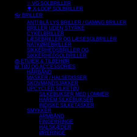
✨ VG SOLBRILLER
🌳 X-LOOP SOLBRILLER
👓 BRILLER
ANTI BLÅ LYS BRILLER / GAMING BRILLER
BRILLER UDEN STYRKE
CYKELBRILLER
LÆSEBRILLER OG LÆSESOLBRILLER
NATKØREBRILLER
SIKKERHEDSBRILLER OG
SIKKERHEDSOLBRILLER
👜 ETUIER & TILBEHØR
🧥 TØJ OG ACCESSORIES
HÅRBÅND
MASKER / HALSEDISSER
SKOVMANDSJAKKER
UPCYCLED SILKETØJ
SILKEBUKSER MED LOMMER
HAREM SILKEBUKSER
INDISKE SILKETASKER
SMYKKER
ARMBÅND
FINGERRINGE
HALSKÆDER
ØRERINGE