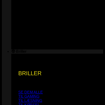
🤓 Briller
BRILLER
SE DEM ALLE
TIL GAMING
TIL LÆSNING
TIL KØRSEL