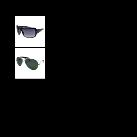
glas
99
DKK
Guldfarvede Aviator solbriller med ekstra vintage bro på
toppen og grå-grønne glas.
Metal stel
UV400 beskyttelse
CE godkendte
På lager