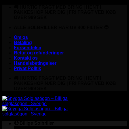
Fortsæt
🚚 HURTIG FRAGT MED BRING | HENT I
til
PAKKESHOP NÆR DIG | FRI FRAGT VED KØB
indhold
OVER 999 SEK
ALLE SOLBRILLER HAR UV-400 FILTER 😎
Om os
Betaling
Forsendelse
Retur og refunderinger
Kontakt os
Handelsbetingelser
Privat Politik
🚚 HURTIG FRAGT MED BRING | HENT I
PAKKESHOP NÆR DIG | FRI FRAGT VED KØB
OVER 999 SEK
🤑 Billige Solbriller