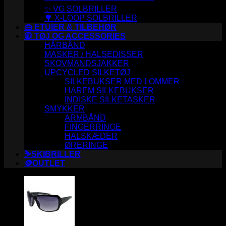
✨ VG SOLBRILLER
🌳 X-LOOP SOLBRILLER
👜 ETUIER & TILBEHØR
🧥 TØJ OG ACCESSORIES
HÅRBÅND
MASKER / HALSEDISSER
SKOVMANDSJAKKER
UPCYCLED SILKETØJ
SILKEBUKSER MED LOMMER
HAREM SILKEBUKSER
INDISKE SILKETASKER
SMYKKER
ARMBÅND
FINGERRINGE
HALSKÆDER
ØRERINGE
⛷️SKIBRILLER
🪙OUTLET