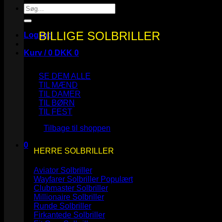
Søg
efter:
BILLIGE SOLBRILLER
Log ind
Kurv /
0
DKK
0
SE DEM ALLE
TIL MÆND
TIL DAMER
TIL BØRN
Ingen varer i kurven.
TIL FEST
Tilbage til shoppen
0
HERRE SOLBRILLER
Kurv
Aviator Solbriller
Wayfarer Solbriller
Clubmaster Solbriller
Millionaire Solbriller
Runde Solbriller
Ingen varer i kurven.
Firkantede Solbriller