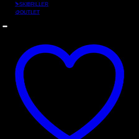
⛷️SKIBRILLER
🪙OUTLET