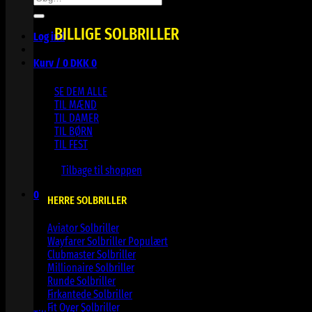
efter:
BILLIGE SOLBRILLER
Log ind
Kurv /
0
DKK
0
SE DEM ALLE
TIL MÆND
TIL DAMER
TIL BØRN
TIL FEST
Ingen varer i kurven.
Tilbage til shoppen
0
HERRE SOLBRILLER
Kurv
Aviator Solbriller
Wayfarer Solbriller
Clubmaster Solbriller
Millionaire Solbriller
Runde Solbriller
Ingen varer i kurven.
Firkantede Solbriller
Fit Over Solbriller