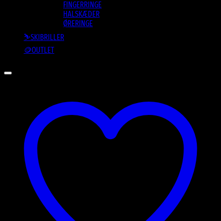
FINGERRINGE
HALSKÆDER
ØRERINGE
⛷️SKIBRILLER
🪙OUTLET