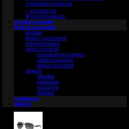
☣️ BIOHAZARD SOLBRILLER
✨ VG SOLBRILLER
🌳 X-LOOP SOLBRILLER
👜 ETUIER & TILBEHØR
🧥 TØJ OG ACCESSORIES
HÅRBÅND
MASKER / HALSEDISSER
SKOVMANDSJAKKER
UPCYCLED SILKETØJ
SILKEBUKSER MED LOMMER
HAREM SILKEBUKSER
INDISKE SILKETASKER
SMYKKER
ARMBÅND
FINGERRINGE
HALSKÆDER
ØRERINGE
⛷️SKIBRILLER
🪙OUTLET