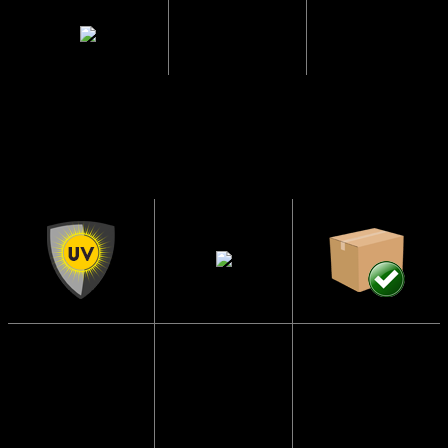
Mellemrum
1.8 cm.
mellem glas
Solbrillerne har
CE Godkendte
UV400
Sendes i en
beskyttelse
papkasse så de
Solbrillerne
ikke går i stykker
opfylder alle
Blokerer 99 til
lovmæssige
100 procent af
Vi pakker altid