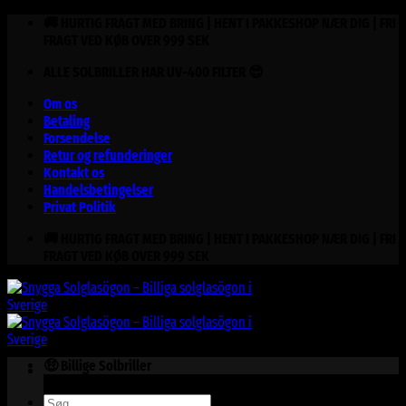
Fortsæt
🚚 HURTIG FRAGT MED BRING | HENT I PAKKESHOP NÆR DIG | FRI
til
FRAGT VED KØB OVER 999 SEK
indhold
ALLE SOLBRILLER HAR UV-400 FILTER 😎
Om os
Betaling
Forsendelse
Retur og refunderinger
Kontakt os
Handelsbetingelser
Privat Politik
🚚 HURTIG FRAGT MED BRING | HENT I PAKKESHOP NÆR DIG | FRI
FRAGT VED KØB OVER 999 SEK
🤑 Billige Solbriller
Søg