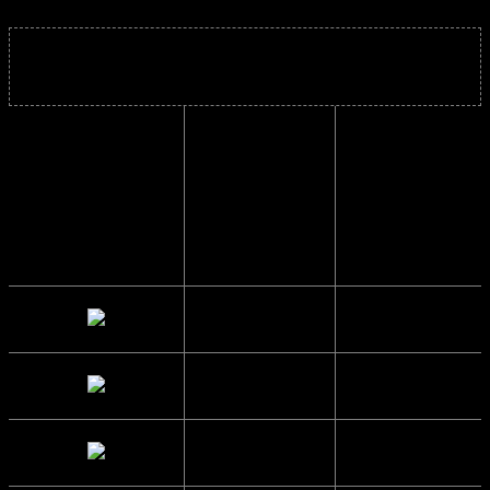
Solbrillens mål
Indvendig
13.5 cm.
bredde
Højde
5 cm.
Side længde
14.4 cm.
Glas Bredde
5.8 cm.