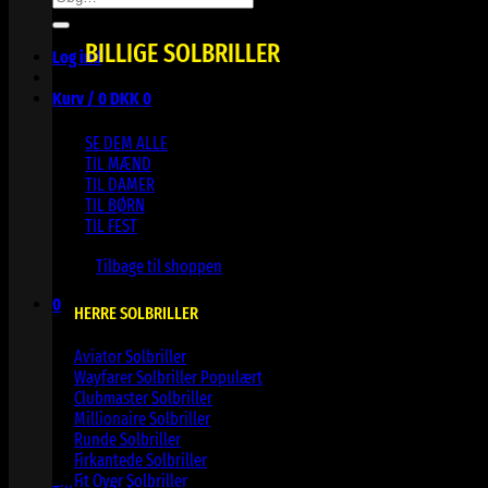
efter:
BILLIGE SOLBRILLER
Log ind
Kurv /
0
DKK
0
SE DEM ALLE
TIL MÆND
TIL DAMER
TIL BØRN
TIL FEST
Ingen varer i kurven.
Tilbage til shoppen
0
HERRE SOLBRILLER
Kurv
Aviator Solbriller
Wayfarer Solbriller
Clubmaster Solbriller
Millionaire Solbriller
Runde Solbriller
Ingen varer i kurven.
Firkantede Solbriller
Fit Over Solbriller