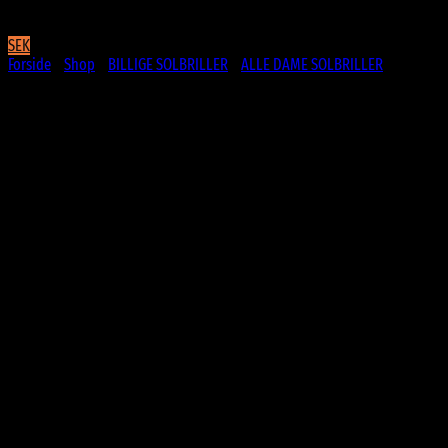
SEK
Forside
/
Shop
/
BILLIGE SOLBRILLER
/
ALLE DAME SOLBRILLER
Frosty transparente solbriller med
blå stænger – Nijmegen | Fade glas
99
DKK
Behagelige fade glas
Mat frost transparent stel
Blå stænger
Perfekt til hverdag, festival, i haven og alle anledninger
CE Godkendte
UV400 Beskyttelse
På lager