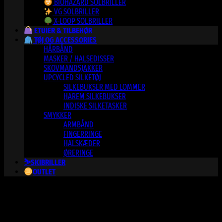
BIOHAZARD SOLBRILLER
VG SOLBRILLER
X-LOOP SOLBRILLER
ETUIER & TILBEHØR
TØJ OG ACCESSORIES
HÅRBÅND
MASKER / HALSEDISSER
SKOVMANDSJAKKER
UPCYCLED SILKETØJ
SILKEBUKSER MED LOMMER
HAREM SILKEBUKSER
INDISKE SILKETASKER
SMYKKER
ARMBÅND
FINGERRINGE
HALSKÆDER
ØRERINGE
⛷️SKIBRILLER
OUTLET
Varesortiment