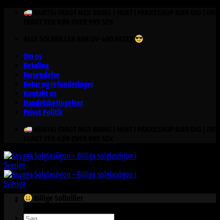
Fortsæt
HURTIG FRAGT MED BRING | HENT I PAKKESHOP NÆR DIG | FRI
til
FRAGT VED KØB OVER 999 SEK
indhold
ALLE SOLBRILLER HAR UV-400 FILTER
Om os
Betaling
Forsendelse
Retur og refunderinger
Kontakt os
Handelsbetingelser
Privat Politik
HURTIG FRAGT MED BRING | HENT I PAKKESHOP NÆR DIG | FRI
FRAGT VED KØB OVER 999 SEK
Billige Solbriller
Søg