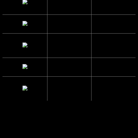
13.8 cm.
bredde
Højde
5 cm.
Brillestangs
14 cm.
længde
Glas Bredde
5.3 cm.
Mellemrum
1.9 cm.
mellem glas