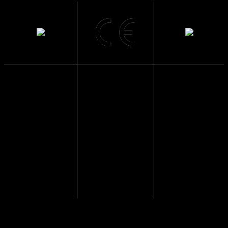
Solbrillerne har
Sendes i en
UV400
CE Godkendte
papkasse så de
beskyttelse
ikke går i
Solbrillerne
stykker
Blokerer 99 til
opfylder alle
100 procent af
lovmæssige krav i
Vi pakker altid
alle UVA- og
EU, der sikrer at
solbriller
UVB-stråler og
dine solbriller er
forsvarligt ind,
beskytter dine
testet og
så de kommer
øjne mod solens
godkendt.
frem i god
stråler.
behold.
Vægt
0.049 kg
Anmeldelser