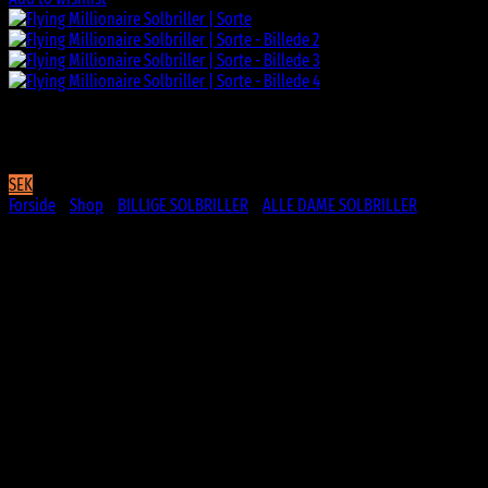
SEK
Forside
/
Shop
/
BILLIGE SOLBRILLER
/
ALLE DAME SOLBRILLER
Flying Millionaire Solbriller | Sorte
Oprindelig
Nuværende
79
DKK
69
DKK
pris
pris
Behagelige mørke glas
var:
er:
79 DKK.
69 DKK.
Blankt stel