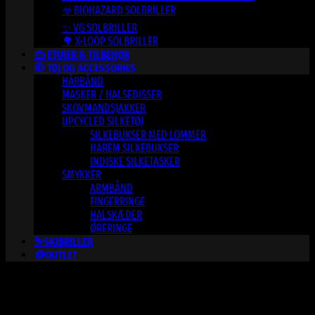
☣️ BIOHAZARD SOLBRILLER
✨ VG SOLBRILLER
🌳 X-LOOP SOLBRILLER
👜 ETUIER & TILBEHØR
🧥 TØJ OG ACCESSORIES
HÅRBÅND
MASKER / HALSEDISSER
SKOVMANDSJAKKER
UPCYCLED SILKETØJ
SILKEBUKSER MED LOMMER
HAREM SILKEBUKSER
INDISKE SILKETASKER
SMYKKER
ARMBÅND
FINGERRINGE
HALSKÆDER
ØRERINGE
⛷️SKIBRILLER
🪙OUTLET