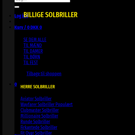
efter:
BILLIGE SOLBRILLER
Log ind
Kurv /
0
DKK
0
SE DEM ALLE
TIL MÆND
TIL DAMER
TIL BØRN
TIL FEST
Ingen varer i kurven.
Tilbage til shoppen
0
HERRE SOLBRILLER
Kurv
Aviator Solbriller
Wayfarer Solbriller
Clubmaster Solbriller
Millionaire Solbriller
Runde Solbriller
Ingen varer i kurven.
Firkantede Solbriller
Fit Over Solbriller