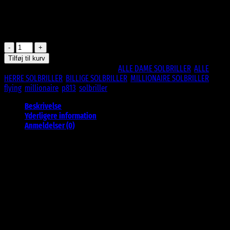
CE Godkendte
UV400 Beskyttelse
På lager
Flying
Millionaire
Tilføj til kurv
Solbriller
Varenummer (SKU):
P-813
Kategorier:
ALLE DAME SOLBRILLER
,
ALLE
|
HERRE SOLBRILLER
,
BILLIGE SOLBRILLER
,
MILLIONAIRE SOLBRILLER
Tags:
Sorte
flying
,
millionaire
,
p813
,
solbriller
antal
Beskrivelse
Yderligere information
Anmeldelser (0)
Flying Millionaire Solbriller | Sorte
En flot millionaire solbrille med striber på fronten og stængerne der
kan bruges til alle anledninger.
Materiale: Plast
UV400 beskyttelse
CE godkendte