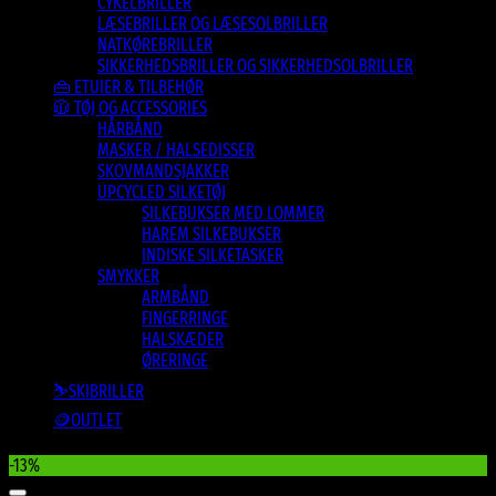
CYKELBRILLER
LÆSEBRILLER OG LÆSESOLBRILLER
NATKØREBRILLER
SIKKERHEDSBRILLER OG SIKKERHEDSOLBRILLER
👜 ETUIER & TILBEHØR
🧥 TØJ OG ACCESSORIES
HÅRBÅND
MASKER / HALSEDISSER
SKOVMANDSJAKKER
UPCYCLED SILKETØJ
SILKEBUKSER MED LOMMER
HAREM SILKEBUKSER
INDISKE SILKETASKER
SMYKKER
ARMBÅND
FINGERRINGE
HALSKÆDER
ØRERINGE
⛷️SKIBRILLER
🪙OUTLET
-13%