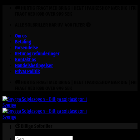
Fortsæt
🚚 HURTIG FRAGT MED BRING | HENT I PAKKESHOP NÆR DIG | FRI
til
FRAGT VED KØB OVER 999 SEK
indhold
ALLE SOLBRILLER HAR UV-400 FILTER 😎
Om os
Betaling
Forsendelse
Retur og refunderinger
Kontakt os
Handelsbetingelser
Privat Politik
🚚 HURTIG FRAGT MED BRING | HENT I PAKKESHOP NÆR DIG | FRI
FRAGT VED KØB OVER 999 SEK
🤑 Billige Solbriller
Søg