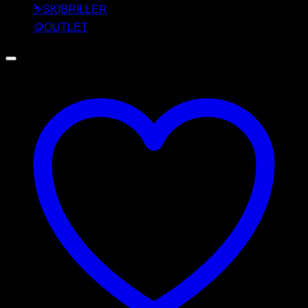
⛷️SKIBRILLER
🪙OUTLET