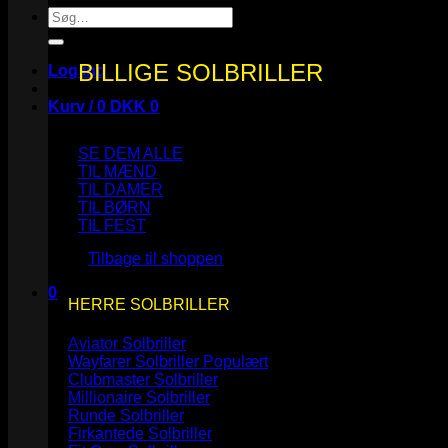
Søg
efter:
BILLIGE SOLBRILLER
Log ind
Kurv /
0
DKK
0
SE DEM ALLE
TIL MÆND
TIL DAMER
TIL BØRN
Ingen varer i kurven.
TIL FEST
Tilbage til shoppen
0
HERRE SOLBRILLER
Kurv
Aviator Solbriller
Wayfarer Solbriller
Clubmaster Solbriller
Millionaire Solbriller
Runde Solbriller
Ingen varer i kurven.
Firkantede Solbriller