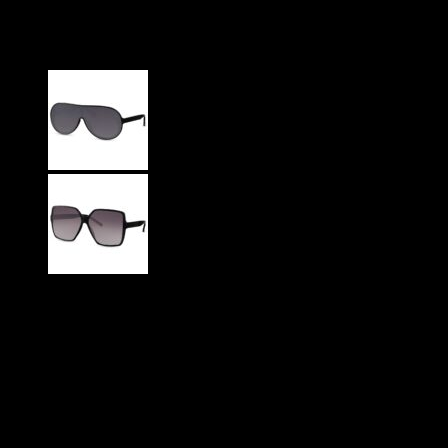
Solbriller – Brun Turtle
99
DKK
Store firkantede dame solbriller i brun turtle
Et sikkert valg til den stilbevidste kvinde!
CE Godkendte
UV400 Beskyttelse
På lager