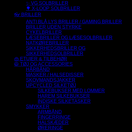
✨ VG SOLBRILLER
🌳 X-LOOP SOLBRILLER
👓 BRILLER
ANTI BLÅ LYS BRILLER / GAMING BRILLER
BRILLER UDEN STYRKE
CYKELBRILLER
LÆSEBRILLER OG LÆSESOLBRILLER
NATKØREBRILLER
SIKKERHEDSBRILLER OG
SIKKERHEDSOLBRILLER
👜 ETUIER & TILBEHØR
🧥 TØJ OG ACCESSORIES
HÅRBÅND
MASKER / HALSEDISSER
SKOVMANDSJAKKER
UPCYCLED SILKETØJ
SILKEBUKSER MED LOMMER
HAREM SILKEBUKSER
INDISKE SILKETASKER
SMYKKER
ARMBÅND
FINGERRINGE
HALSKÆDER
ØRERINGE