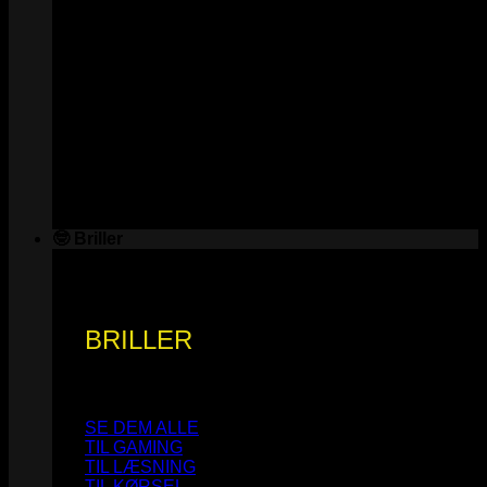
🤓 Briller
BRILLER
SE DEM ALLE
TIL GAMING
TIL LÆSNING
TIL KØRSEL