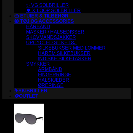
✨ VG SOLBRILLER
🌳 X-LOOP SOLBRILLER
👜 ETUIER & TILBEHØR
🧥 TØJ OG ACCESSORIES
HÅRBÅND
MASKER / HALSEDISSER
SKOVMANDSJAKKER
UPCYCLED SILKETØJ
SILKEBUKSER MED LOMMER
HAREM SILKEBUKSER
INDISKE SILKETASKER
SMYKKER
ARMBÅND
FINGERRINGE
HALSKÆDER
ØRERINGE
⛷️SKIBRILLER
🪙OUTLET