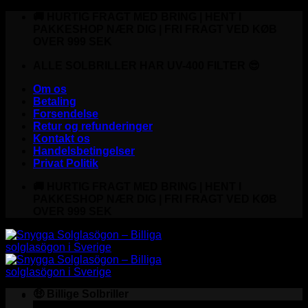
Fortsæt
🚚 HURTIG FRAGT MED BRING | HENT I
til
PAKKESHOP NÆR DIG | FRI FRAGT VED KØB
indhold
OVER 999 SEK
ALLE SOLBRILLER HAR UV-400 FILTER 😎
Om os
Betaling
Forsendelse
Retur og refunderinger
Kontakt os
Handelsbetingelser
Privat Politik
🚚 HURTIG FRAGT MED BRING | HENT I
PAKKESHOP NÆR DIG | FRI FRAGT VED KØB
OVER 999 SEK
🤑 Billige Solbriller