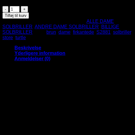
Firkantede
Store
Tilføj til kurv
Dame
Varenummer (SKU):
S2881
Kategorier:
ALLE DAME
Solbriller
SOLBRILLER
,
ANDRE DAME SOLBRILLER
,
BILLIGE
-
SOLBRILLER
Tags:
brun
,
dame
,
firkantede
,
S2881
,
solbriller
,
Brun
store
,
turtle
Turtle
antal
Beskrivelse
Yderligere information
Anmeldelser (0)
Rigtig lækre store firkantede dame
solbriller med brune glas og brunt turtle
stel
Store solbriller i et lækkert design. Super stilede og klassiske
solbriller.
Solbrillerne er til damer og er super fede året rundt.
Glansfuld stel.
Bredde: 14,6 cm.
Højde: 6,2 cm.