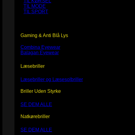
TIL KØRSEL
TIL MODE
TIL SPORT
Gaming & Anti Blå Lys
Combina Eyewear
Balagan Eyewear
Læsebriller
Læsebriller og Læsesolbriller
Briller Uden Styrke
SE DEM ALLE
Natkørebriller
SE DEM ALLE