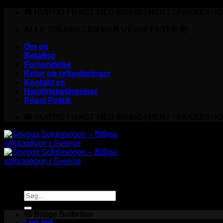
Fortsæt
🚚 HURTIG FRAGT MED BRING | HENT I PAKKESHO
til
indhold
ALLE SOLBRILLER HAR UV-400 FILTER 😎
Om os
Betaling
Forsendelse
Retur og refunderinger
Kontakt os
Handelsbetingelser
Privat Politik
🚚 HURTIG FRAGT MED BRING | HENT I PAKKESHO
Søg
efter:
🤑 Billige Solbriller
Log ind