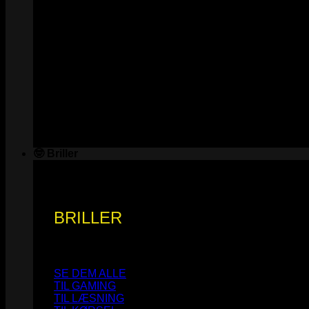
🤓 Briller
BRILLER
SE DEM ALLE
TIL GAMING
TIL LÆSNING