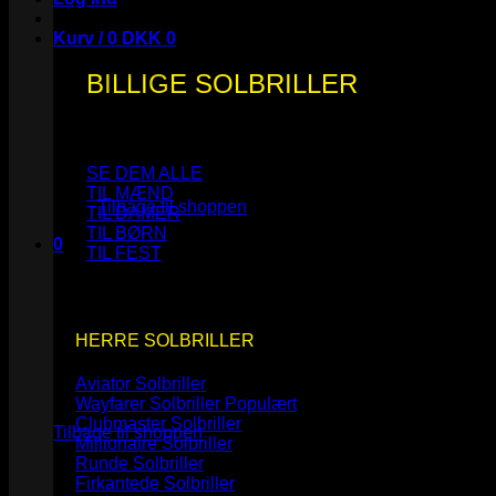
Kurv /
0
DKK
0
BILLIGE SOLBRILLER
Ingen varer i kurven.
SE DEM ALLE
TIL MÆND
Tilbage til shoppen
TIL DAMER
TIL BØRN
0
TIL FEST
Kurv
HERRE SOLBRILLER
Aviator Solbriller
Ingen varer i kurven.
Wayfarer Solbriller
Clubmaster Solbriller
Tilbage til shoppen
Millionaire Solbriller
Runde Solbriller
Firkantede Solbriller