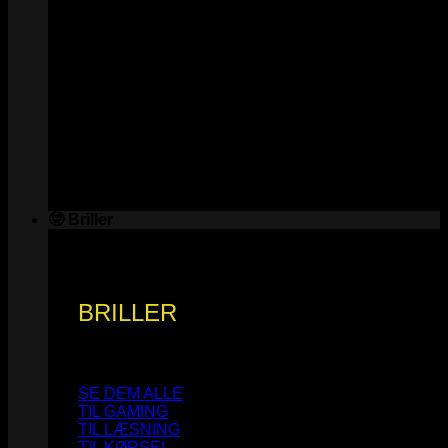
🤓 Briller
BRILLER
SE DEM ALLE
TIL GAMING
TIL LÆSNING
TIL KØRSEL