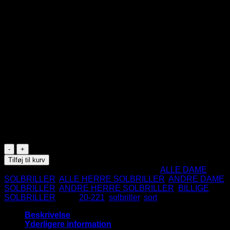
99
DKK
Sorte solbriller med mørke glas og en lækker detalje på
stængerne
Mega cool og et godt valg til de rå og stilbevidste mænd og
kvinder.
UV400 Beskyttelse.
CE Godkendte.
På lager
Fashion
King
Tilføj til kurv
Solbriller
Varenummer (SKU):
20-221BK
Kategorier:
ALLE DAME
-
SOLBRILLER
,
ALLE HERRE SOLBRILLER
,
ANDRE DAME
Mørke
SOLBRILLER
,
ANDRE HERRE SOLBRILLER
,
BILLIGE
glas
SOLBRILLER
Tags:
20-221
,
solbriller
,
sort
antal
Beskrivelse
Yderligere information