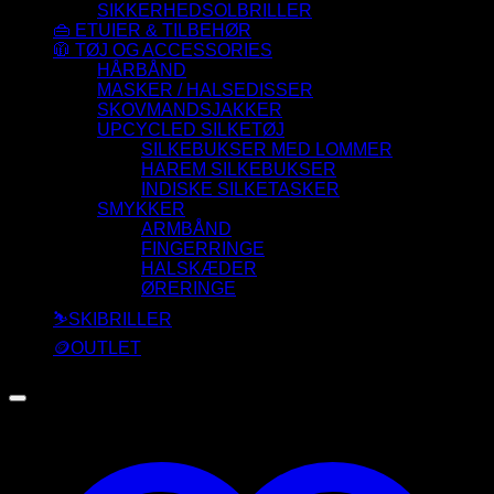
SIKKERHEDSOLBRILLER
👜 ETUIER & TILBEHØR
🧥 TØJ OG ACCESSORIES
HÅRBÅND
MASKER / HALSEDISSER
SKOVMANDSJAKKER
UPCYCLED SILKETØJ
SILKEBUKSER MED LOMMER
HAREM SILKEBUKSER
INDISKE SILKETASKER
SMYKKER
ARMBÅND
FINGERRINGE
HALSKÆDER
ØRERINGE
⛷️SKIBRILLER
🪙OUTLET