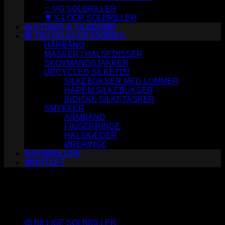
✨ VG SOLBRILLER
🌳 X-LOOP SOLBRILLER
👜 ETUIER & TILBEHØR
🧥 TØJ OG ACCESSORIES
HÅRBÅND
MASKER / HALSEDISSER
SKOVMANDSJAKKER
UPCYCLED SILKETØJ
SILKEBUKSER MED LOMMER
HAREM SILKEBUKSER
INDISKE SILKETASKER
SMYKKER
ARMBÅND
FINGERRINGE
HALSKÆDER
ØRERINGE
⛷️SKIBRILLER
🪙OUTLET
Varesortiment
🤑 BILLIGE SOLBRILLER