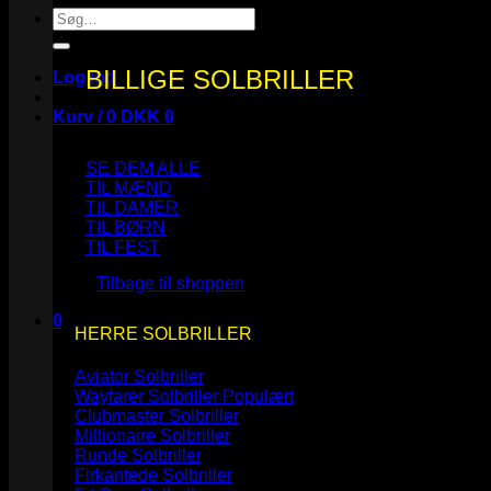
Søg
efter:
BILLIGE SOLBRILLER
Log ind
Kurv /
0
DKK
0
SE DEM ALLE
TIL MÆND
TIL DAMER
TIL BØRN
Ingen varer i kurven.
TIL FEST
Tilbage til shoppen
0
HERRE SOLBRILLER
Kurv
Aviator Solbriller
Wayfarer Solbriller
Clubmaster Solbriller
Millionaire Solbriller
Runde Solbriller
Ingen varer i kurven.
Firkantede Solbriller