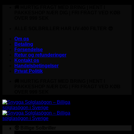
Fortsæt
🚚 HURTIG FRAGT MED BRING | HENT I
til
PAKKESHOP NÆR DIG | FRI FRAGT VED KØB
indhold
OVER 999 SEK
ALLE SOLBRILLER HAR UV-400 FILTER 😎
Om os
Betaling
Forsendelse
Retur og refunderinger
Kontakt os
Handelsbetingelser
Privat Politik
🚚 HURTIG FRAGT MED BRING | HENT I
PAKKESHOP NÆR DIG | FRI FRAGT VED KØB
OVER 999 SEK
🤑 Billige Solbriller